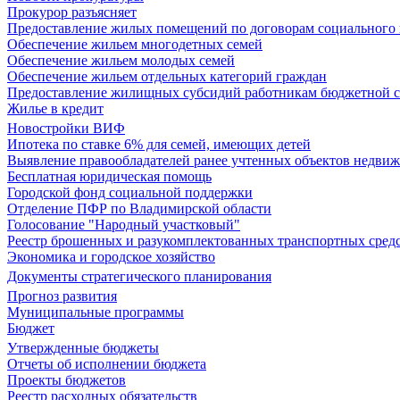
Прокурор разъясняет
Предоставление жилых помещений по договорам социального
Обеспечение жильем многодетных семей
Обеспечение жильем молодых семей
Обеспечение жильем отдельных категорий граждан
Предоставление жилищных субсидий работникам бюджетной 
Жилье в кредит
Новостройки ВИФ
Ипотека по ставке 6% для семей, имеющих детей
Выявление правообладателей ранее учтенных объектов недви
Бесплатная юридическая помощь
Городской фонд социальной поддержки
Отделение ПФР по Владимирской области
Голосование "Народный участковый"
Реестр брошенных и разукомплектованных транспортных сред
Экономика и городское хозяйство
Документы стратегического планирования
Прогноз развития
Муниципальные программы
Бюджет
Утвержденные бюджеты
Отчеты об исполнении бюджета
Проекты бюджетов
Реестр расходных обязательств