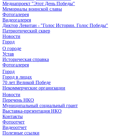
Медиапроект "Этот День Победы"
Мемориалы воинской славы
Фотогалерея
Видеогалерея
Диктор Левитан - "Голос Истории. Голос Победы"
Патриотический сквер
Новости
Город
О городе
Устав
Историческая справка
Фотогалерея
Город
Город в лицах
70 лет Великой Победе
Некоммерческие организации
Новости
Перечень НКО
Муниципальный социальный грант
Выставка-презентация НКО
Контакты
Фотоотчет
Видеоотчет
Полезные ссылки