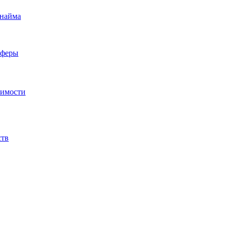
 найма
сферы
жимости
ств