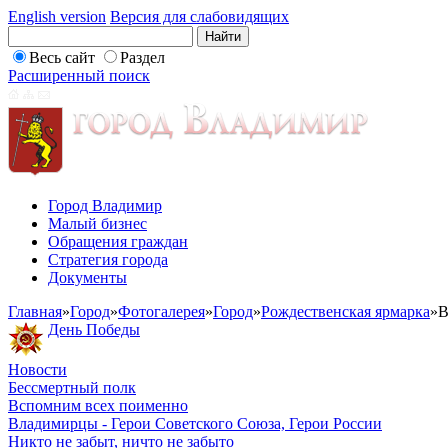
English version
Версия для слабовидящих
Весь сайт
Раздел
Расширенный поиск
Город Владимир
Малый бизнес
Обращения граждан
Стратегия города
Документы
Главная
»
Город
»
Фотогалерея
»
Город
»
Рождественская ярмарка
»
В
День Победы
Новости
Бессмертный полк
Вспомним всех поименно
Владимирцы - Герои Советского Союза, Герои России
Никто не забыт, ничто не забыто