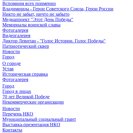
Вспомним всех поименно
Владимирцы - Герои Советского Союза, Герои России
Никто не забыт, ничто не забыто
Медиапроект "Этот День Победы"
Мемориалы воинской славы
Фотогалерея
Видеогалерея
Диктор Левитан - "Голос Истории. Голос Победы"
Патриотический сквер
Новости
Город
О городе
Устав
Историческая справка
Фотогалерея
Город
Город в лицах
70 лет Великой Победе
Некоммерческие организации
Новости
Перечень НКО
Муниципальный социальный грант
Выставка-презентация НКО
Контакты