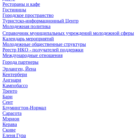
Рестораны и кафе
Гостиницы
Городское пространство
Туристско-информационный Центр
Молодежная политика
Справочник муниципальных учреждений молодежной сферы
Календарь мероприятий
Молодежные общественные структуры
Реестр НКО - получателей поддержки
Международные отношения
Города партнеры
Эрланген, Йена
Кентербери
Ангиари
Кампобассо
Тренто
Бари
Сент
Блумингтон-Нормал
Сарасота
Мэрион
Керава
Скиве
Еленя Гура