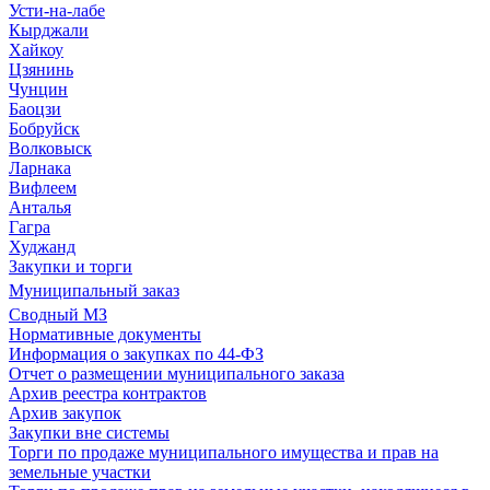
Усти-на-лабе
Кырджали
Хайкоу
Цзянинь
Чунцин
Баоцзи
Бобруйск
Волковыск
Ларнака
Вифлеем
Анталья
Гагра
Худжанд
Закупки и торги
Муниципальный заказ
Сводный МЗ
Нормативные документы
Информация о закупках по 44-ФЗ
Отчет о размещении муниципального заказа
Архив реестра контрактов
Архив закупок
Закупки вне системы
Торги по продаже муниципального имущества и прав на
земельные участки