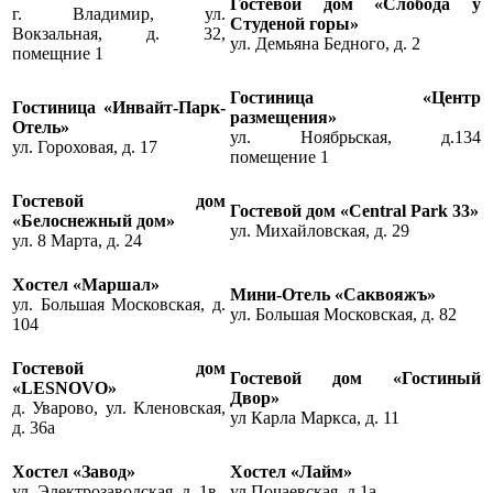
Гостевой дом «Слобода у
г. Владимир, ул.
Студеной горы»
Вокзальная, д. 32,
ул. Демьяна Бедного, д. 2
помещние 1
Гостиница «Центр
Гостиница «Инвайт-Парк-
размещения»
Отель»
ул. Ноябрьская, д.134
ул. Гороховая, д. 17
помещение 1
Гостевой дом
Гостевой дом «Central Park 33»
«Белоснежный дом»
ул. Михайловская, д. 29
ул. 8 Марта, д. 24
Хостел «Маршал»
Мини-Отель «Саквояжъ»
ул. Большая Московская, д.
ул. Большая Московская, д. 82
104
Гостевой дом
Гостевой дом «Гостиный
«LESNOVO»
Двор»
д. Уварово, ул. Кленовская,
ул Карла Маркса, д. 11
д. 36а
Хостел «Завод»
Хостел «Лайм»
ул. Электрозаводская, д. 1в
ул.Почаевская, д.1а