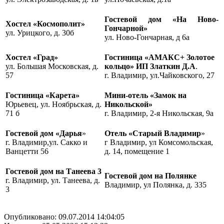
Гостевой дом «На Ново-
Хостел «Космополит»
Гончарной»
ул. Урицкого, д. 30б
ул. Ново-Гончарная, д 6а
Хостел
«Град»
Гостиница «АМАКС+ Золотое
ул. Большая Московская, д.
кольцо» ИП Златкин Д.А
.
57
г. Владимир, ул.Чайковского, 27
Гостиница «Карета»
Мини-отель «Замок на
Юрьевец, ул. Ноябрьская, д.
Никольской»
71 б
г. Владимир, 2-я Никольская, 9а
Гостевой дом «Дарья
»
Отель «Старый Владимир
»
г. Владимир,ул. Сакко и
г Владимир, ул Комсомольская,
Ванцетти 56
д. 14, помещение 1
Гостевой дом на Танеева 3
Гостевой дом на Полянке
г. Владимир, ул. Танеева, д.
Владимир, ул Полянка, д. 335
3
Опубликовано: 09.07.2014 14:04:05