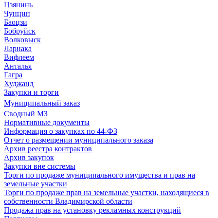
Цзянинь
Чунцин
Баоцзи
Бобруйск
Волковыск
Ларнака
Вифлеем
Анталья
Гагра
Худжанд
Закупки и торги
Муниципальный заказ
Сводный МЗ
Нормативные документы
Информация о закупках по 44-ФЗ
Отчет о размещении муниципального заказа
Архив реестра контрактов
Архив закупок
Закупки вне системы
Торги по продаже муниципального имущества и прав на
земельные участки
Торги по продаже прав на земельные участки, находящиеся в
собственности Владимирской области
Продажа прав на установку рекламных конструкций