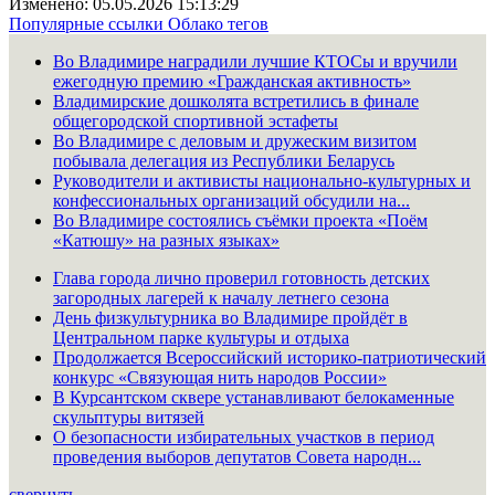
Изменено: 05.05.2026 15:13:29
Популярные ссылки
Облако тегов
Во Владимире наградили лучшие КТОСы и вручили
ежегодную премию «Гражданская активность»
Владимирские дошколята встретились в финале
общегородской спортивной эстафеты
Во Владимире с деловым и дружеским визитом
побывала делегация из Республики Беларусь
Руководители и активисты национально-культурных и
конфессиональных организаций обсудили на...
Во Владимире состоялись съёмки проекта «Поём
«Катюшу» на разных языках»
Глава города лично проверил готовность детских
загородных лагерей к началу летнего сезона
День физкультурника во Владимире пройдёт в
Центральном парке культуры и отдыха
Продолжается Всероссийский историко-патриотический
конкурс «Связующая нить народов России»
В Курсантском сквере устанавливают белокаменные
скульптуры витязей
О безопасности избирательных участков в период
проведения выборов депутатов Совета народн...
свернуть