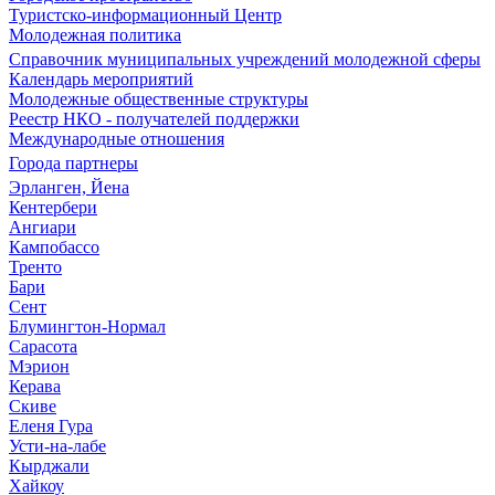
Туристско-информационный Центр
Молодежная политика
Справочник муниципальных учреждений молодежной сферы
Календарь мероприятий
Молодежные общественные структуры
Реестр НКО - получателей поддержки
Международные отношения
Города партнеры
Эрланген, Йена
Кентербери
Ангиари
Кампобассо
Тренто
Бари
Сент
Блумингтон-Нормал
Сарасота
Мэрион
Керава
Скиве
Еленя Гура
Усти-на-лабе
Кырджали
Хайкоу