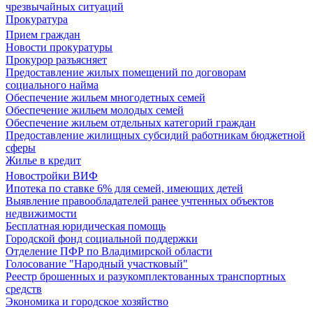
чрезвычайных ситуаций
Прокуратура
Прием граждан
Новости прокуратуры
Прокурор разъясняет
Предоставление жилых помещений по договорам
социального найма
Обеспечение жильем многодетных семей
Обеспечение жильем молодых семей
Обеспечение жильем отдельных категорий граждан
Предоставление жилищных субсидий работникам бюджетной
сферы
Жилье в кредит
Новостройки ВИФ
Ипотека по ставке 6% для семей, имеющих детей
Выявление правообладателей ранее учтенных объектов
недвижимости
Бесплатная юридическая помощь
Городской фонд социальной поддержки
Отделение ПФР по Владимирской области
Голосование "Народный участковый"
Реестр брошенных и разукомплектованных транспортных
средств
Экономика и городское хозяйство