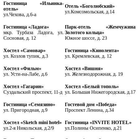
Гостиница «Ильинка-
Отель «Боголюбский»
отель»
ул.Комсомольская, д.14
ул.Чехова, д.6-а
Гостиница «Ладога»
Парк-отель «Жемчужина
мкр. Турбаза Ладога, ул.
Золотого кольца»
Сосновая, д. 12
Южное шоссе, д. 23
Хостел «Самовар»
Гостиница «Кинолента»
ул. Козлов тупик, д.3
ул. Кремлевская, д. 12
Хостел «Фильм»
Хостел «Вишня»
ул. Усти-на-Лабе, д.6
ул. Железнодорожная, д. 19
Хостел «Гагарин»
Хостел «Белый тополь»
Суздальский проспект, 11-д
ул. Большая Нижегородская, д.17
Гостиница «Семязино»
Гостевой дом «Победа»
ул. Пригородная, д.9
Проспект Ленина, д.34
Хостел «Sketch mini hotel»
Гостиница «INVITE HOTEL»
ул.2-я Никольская, д.2/9
ул.Полины Осипенко, д.21