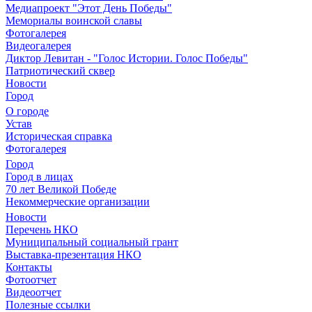
Медиапроект "Этот День Победы"
Мемориалы воинской славы
Фотогалерея
Видеогалерея
Диктор Левитан - "Голос Истории. Голос Победы"
Патриотический сквер
Новости
Город
О городе
Устав
Историческая справка
Фотогалерея
Город
Город в лицах
70 лет Великой Победе
Некоммерческие организации
Новости
Перечень НКО
Муниципальный социальный грант
Выставка-презентация НКО
Контакты
Фотоотчет
Видеоотчет
Полезные ссылки