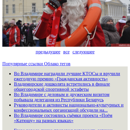
предыдущее
все
следующее
Популярные ссылки
Облако тегов
Во Владимире наградили лучшие КТОСы и вручили
ежегодную премию «Гражданская активность»
Владимирские дошколята встретились в финале
общегородской спортивной эстафеты
Во Владимире с деловым и дружеским визитом
побывала делегация из Республики Беларусь
Руководители и активисты национально-культурных и
конфессиональных организаций обсудили на...
Во Владимире состоялись съёмки проекта «Поём
«Катюшу» на разных языках»