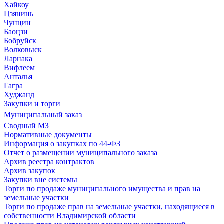
Хайкоу
Цзянинь
Чунцин
Баоцзи
Бобруйск
Волковыск
Ларнака
Вифлеем
Анталья
Гагра
Худжанд
Закупки и торги
Муниципальный заказ
Сводный МЗ
Нормативные документы
Информация о закупках по 44-ФЗ
Отчет о размещении муниципального заказа
Архив реестра контрактов
Архив закупок
Закупки вне системы
Торги по продаже муниципального имущества и прав на
земельные участки
Торги по продаже прав на земельные участки, находящиеся в
собственности Владимирской области