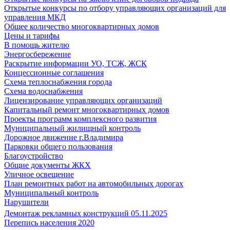
Открытые конкурсы по отбору управляющих организаций для
управления МКД
Общее количество многоквартирных домов
Цены и тарифы
В помощь жителю
Энергосбережение
Раскрытие информации УО, ТСЖ, ЖСК
Концессионные соглашения
Схема теплоснабжения города
Схема водоснабжения
Лицензирование управляющих организаций
Капитальный ремонт многоквартирных домов
Проекты программ комплексного развития
Муниципальный жилищный контроль
Дорожное движение г.Владимира
Парковки общего пользования
Благоустройство
Общие документы ЖКХ
Уличное освещение
План ремонтных работ на автомобильных дорогах
Муниципальный контроль
Нарушители
Демонтаж рекламных конструкций 05.11.2025
Перепись населения 2020