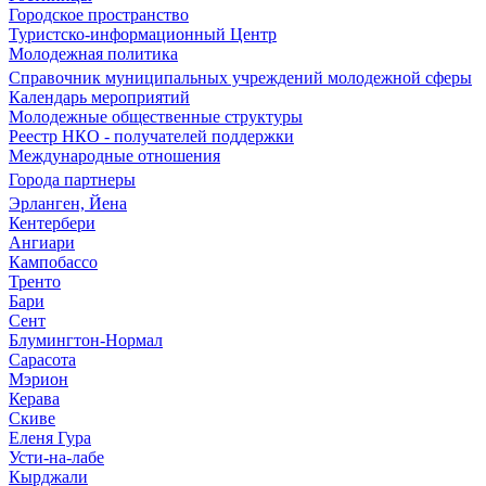
Городское пространство
Туристско-информационный Центр
Молодежная политика
Справочник муниципальных учреждений молодежной сферы
Календарь мероприятий
Молодежные общественные структуры
Реестр НКО - получателей поддержки
Международные отношения
Города партнеры
Эрланген, Йена
Кентербери
Ангиари
Кампобассо
Тренто
Бари
Сент
Блумингтон-Нормал
Сарасота
Мэрион
Керава
Скиве
Еленя Гура
Усти-на-лабе
Кырджали