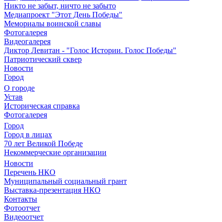
Никто не забыт, ничто не забыто
Медиапроект "Этот День Победы"
Мемориалы воинской славы
Фотогалерея
Видеогалерея
Диктор Левитан - "Голос Истории. Голос Победы"
Патриотический сквер
Новости
Город
О городе
Устав
Историческая справка
Фотогалерея
Город
Город в лицах
70 лет Великой Победе
Некоммерческие организации
Новости
Перечень НКО
Муниципальный социальный грант
Выставка-презентация НКО
Контакты
Фотоотчет
Видеоотчет