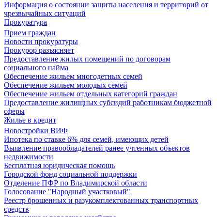
Информация о состоянии защиты населения и территорий от
чрезвычайных ситуаций
Прокуратура
Прием граждан
Новости прокуратуры
Прокурор разъясняет
Предоставление жилых помещений по договорам
социального найма
Обеспечение жильем многодетных семей
Обеспечение жильем молодых семей
Обеспечение жильем отдельных категорий граждан
Предоставление жилищных субсидий работникам бюджетной
сферы
Жилье в кредит
Новостройки ВИФ
Ипотека по ставке 6% для семей, имеющих детей
Выявление правообладателей ранее учтенных объектов
недвижимости
Бесплатная юридическая помощь
Городской фонд социальной поддержки
Отделение ПФР по Владимирской области
Голосование "Народный участковый"
Реестр брошенных и разукомплектованных транспортных
средств