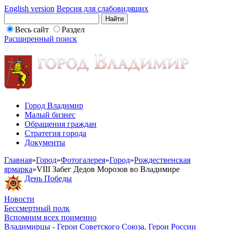
English version
Версия для слабовидящих
Весь сайт
Раздел
Расширенный поиск
Город Владимир
Малый бизнес
Обращения граждан
Стратегия города
Документы
Главная
»
Город
»
Фотогалерея
»
Город
»
Рождественская
ярмарка
»
VIII Забег Дедов Морозов во Владимире
День Победы
Новости
Бессмертный полк
Вспомним всех поименно
Владимирцы - Герои Советского Союза, Герои России