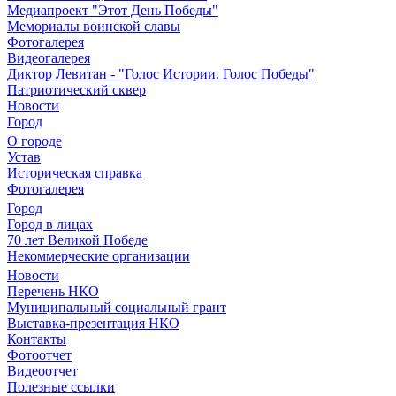
Медиапроект "Этот День Победы"
Мемориалы воинской славы
Фотогалерея
Видеогалерея
Диктор Левитан - "Голос Истории. Голос Победы"
Патриотический сквер
Новости
Город
О городе
Устав
Историческая справка
Фотогалерея
Город
Город в лицах
70 лет Великой Победе
Некоммерческие организации
Новости
Перечень НКО
Муниципальный социальный грант
Выставка-презентация НКО
Контакты
Фотоотчет
Видеоотчет
Полезные ссылки