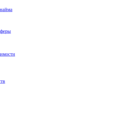
 найма
сферы
жимости
ств