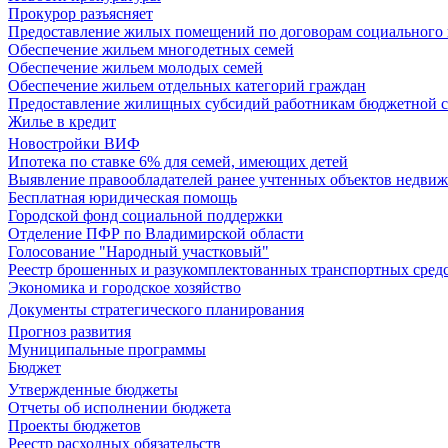
Прокурор разъясняет
Предоставление жилых помещений по договорам социального
Обеспечение жильем многодетных семей
Обеспечение жильем молодых семей
Обеспечение жильем отдельных категорий граждан
Предоставление жилищных субсидий работникам бюджетной 
Жилье в кредит
Новостройки ВИФ
Ипотека по ставке 6% для семей, имеющих детей
Выявление правообладателей ранее учтенных объектов недви
Бесплатная юридическая помощь
Городской фонд социальной поддержки
Отделение ПФР по Владимирской области
Голосование "Народный участковый"
Реестр брошенных и разукомплектованных транспортных сред
Экономика и городское хозяйство
Документы стратегического планирования
Прогноз развития
Муниципальные программы
Бюджет
Утвержденные бюджеты
Отчеты об исполнении бюджета
Проекты бюджетов
Реестр расходных обязательств