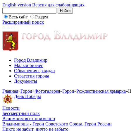
English version
Версия для слабовидящих
Весь сайт
Раздел
Расширенный поиск
Город Владимир
Малый бизнес
Обращения граждан
Стратегия города
Документы
Главная
»
Город
»
Фотогалерея
»
Город
»
Рождественская ярмарка
»
Н
День Победы
Новости
Бессмертный полк
Вспомним всех поименно
Владимирцы - Герои Советского Союза, Герои России
Никто не забыт, ничто не забыто