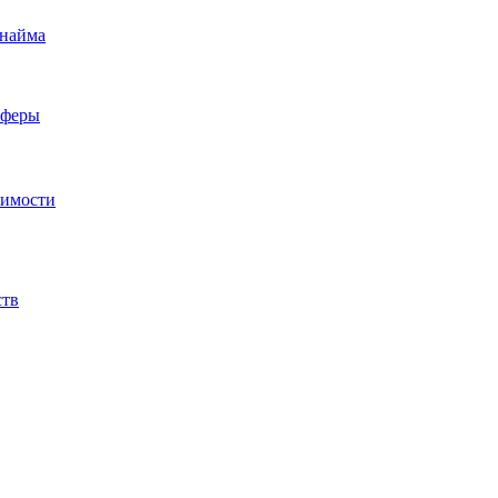
 найма
сферы
жимости
ств