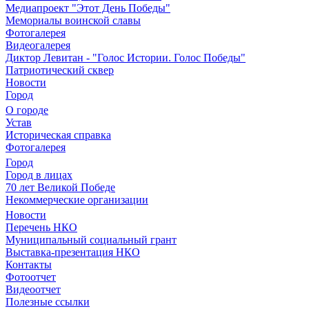
Медиапроект "Этот День Победы"
Мемориалы воинской славы
Фотогалерея
Видеогалерея
Диктор Левитан - "Голос Истории. Голос Победы"
Патриотический сквер
Новости
Город
О городе
Устав
Историческая справка
Фотогалерея
Город
Город в лицах
70 лет Великой Победе
Некоммерческие организации
Новости
Перечень НКО
Муниципальный социальный грант
Выставка-презентация НКО
Контакты
Фотоотчет
Видеоотчет
Полезные ссылки