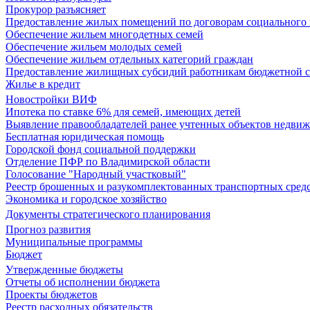
Прокурор разъясняет
Предоставление жилых помещений по договорам социального
Обеспечение жильем многодетных семей
Обеспечение жильем молодых семей
Обеспечение жильем отдельных категорий граждан
Предоставление жилищных субсидий работникам бюджетной 
Жилье в кредит
Новостройки ВИФ
Ипотека по ставке 6% для семей, имеющих детей
Выявление правообладателей ранее учтенных объектов недви
Бесплатная юридическая помощь
Городской фонд социальной поддержки
Отделение ПФР по Владимирской области
Голосование "Народный участковый"
Реестр брошенных и разукомплектованных транспортных сред
Экономика и городское хозяйство
Документы стратегического планирования
Прогноз развития
Муниципальные программы
Бюджет
Утвержденные бюджеты
Отчеты об исполнении бюджета
Проекты бюджетов
Реестр расходных обязательств