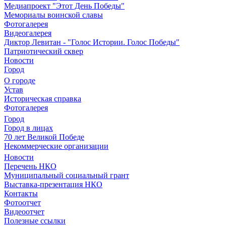
Медиапроект "Этот День Победы"
Мемориалы воинской славы
Фотогалерея
Видеогалерея
Диктор Левитан - "Голос Истории. Голос Победы"
Патриотический сквер
Новости
Город
О городе
Устав
Историческая справка
Фотогалерея
Город
Город в лицах
70 лет Великой Победе
Некоммерческие организации
Новости
Перечень НКО
Муниципальный социальный грант
Выставка-презентация НКО
Контакты
Фотоотчет
Видеоотчет
Полезные ссылки