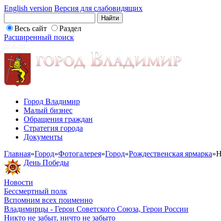
English version
Версия для слабовидящих
Весь сайт
Раздел
Расширенный поиск
Город Владимир
Малый бизнес
Обращения граждан
Стратегия города
Документы
Главная
»
Город
»
Фотогалерея
»
Город
»
Рождественская ярмарка
»
Н
День Победы
Новости
Бессмертный полк
Вспомним всех поименно
Владимирцы - Герои Советского Союза, Герои России
Никто не забыт, ничто не забыто