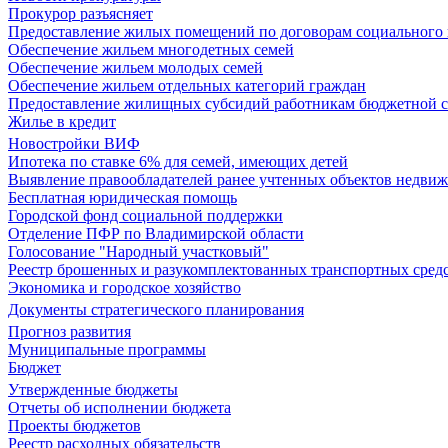
Прокурор разъясняет
Предоставление жилых помещений по договорам социального
Обеспечение жильем многодетных семей
Обеспечение жильем молодых семей
Обеспечение жильем отдельных категорий граждан
Предоставление жилищных субсидий работникам бюджетной 
Жилье в кредит
Новостройки ВИФ
Ипотека по ставке 6% для семей, имеющих детей
Выявление правообладателей ранее учтенных объектов недви
Бесплатная юридическая помощь
Городской фонд социальной поддержки
Отделение ПФР по Владимирской области
Голосование "Народный участковый"
Реестр брошенных и разукомплектованных транспортных сред
Экономика и городское хозяйство
Документы стратегического планирования
Прогноз развития
Муниципальные программы
Бюджет
Утвержденные бюджеты
Отчеты об исполнении бюджета
Проекты бюджетов
Реестр расходных обязательств