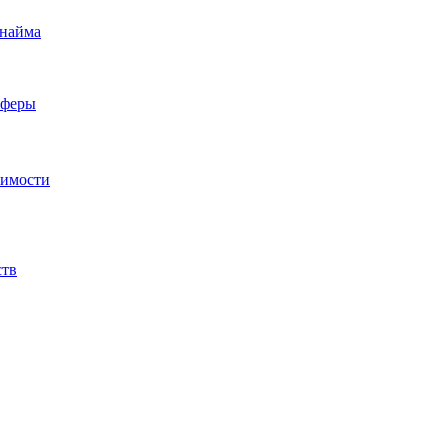
 найма
сферы
жимости
ств