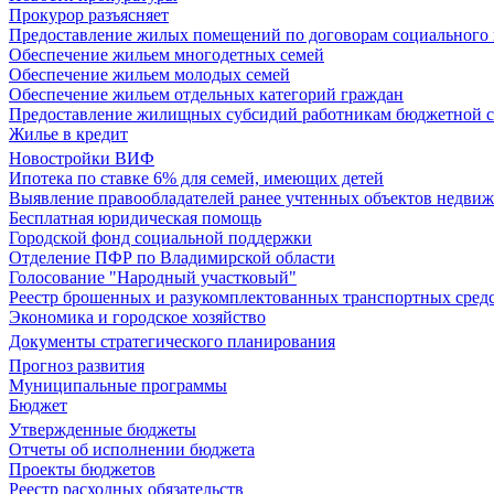
Прокурор разъясняет
Предоставление жилых помещений по договорам социального
Обеспечение жильем многодетных семей
Обеспечение жильем молодых семей
Обеспечение жильем отдельных категорий граждан
Предоставление жилищных субсидий работникам бюджетной 
Жилье в кредит
Новостройки ВИФ
Ипотека по ставке 6% для семей, имеющих детей
Выявление правообладателей ранее учтенных объектов недви
Бесплатная юридическая помощь
Городской фонд социальной поддержки
Отделение ПФР по Владимирской области
Голосование "Народный участковый"
Реестр брошенных и разукомплектованных транспортных сред
Экономика и городское хозяйство
Документы стратегического планирования
Прогноз развития
Муниципальные программы
Бюджет
Утвержденные бюджеты
Отчеты об исполнении бюджета
Проекты бюджетов
Реестр расходных обязательств