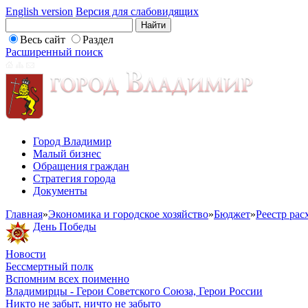
English version
Версия для слабовидящих
Весь сайт
Раздел
Расширенный поиск
Город Владимир
Малый бизнес
Обращения граждан
Стратегия города
Документы
Главная
»
Экономика и городское хозяйство
»
Бюджет
»
Реестр рас
День Победы
Новости
Бессмертный полк
Вспомним всех поименно
Владимирцы - Герои Советского Союза, Герои России
Никто не забыт, ничто не забыто