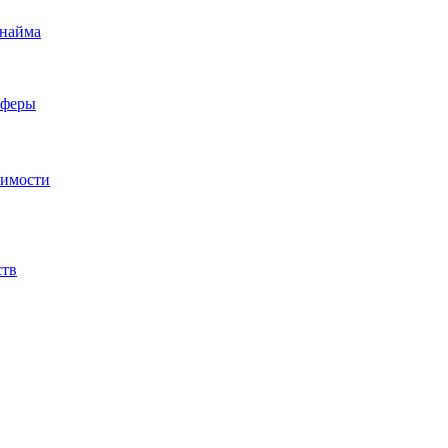
 найма
сферы
жимости
ств