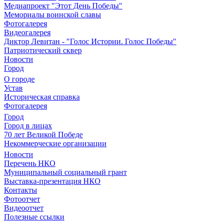
Медиапроект "Этот День Победы"
Мемориалы воинской славы
Фотогалерея
Видеогалерея
Диктор Левитан - "Голос Истории. Голос Победы"
Патриотический сквер
Новости
Город
О городе
Устав
Историческая справка
Фотогалерея
Город
Город в лицах
70 лет Великой Победе
Некоммерческие организации
Новости
Перечень НКО
Муниципальный социальный грант
Выставка-презентация НКО
Контакты
Фотоотчет
Видеоотчет
Полезные ссылки