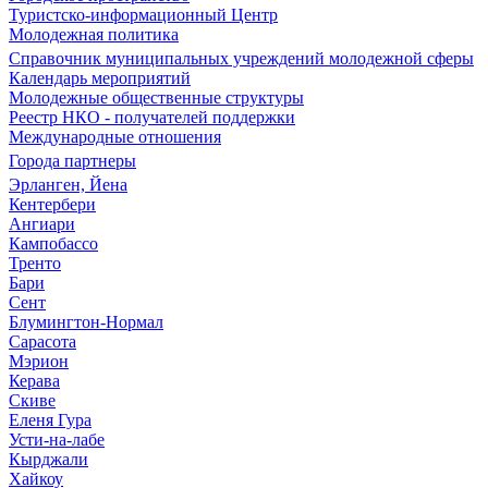
Туристско-информационный Центр
Молодежная политика
Справочник муниципальных учреждений молодежной сферы
Календарь мероприятий
Молодежные общественные структуры
Реестр НКО - получателей поддержки
Международные отношения
Города партнеры
Эрланген, Йена
Кентербери
Ангиари
Кампобассо
Тренто
Бари
Сент
Блумингтон-Нормал
Сарасота
Мэрион
Керава
Скиве
Еленя Гура
Усти-на-лабе
Кырджали
Хайкоу