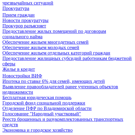
чрезвычайных ситуаций
Прокуратура
Прием граждан
Новости прокуратуры
Прокурор разъясняет
Предоставление жилых помещений по договорам
социального найма
Обеспечение жильем многодетных семей
Обеспечение жильем молодых семей
Обеспечение жильем отдельных категорий граждан
Предоставление жилищных субсидий работникам бюджетной
сферы
Жилье в кредит
Новостройки ВИФ
Ипотека по ставке 6% для семей, имеющих детей
Выявление правообладателей ранее учтенных объектов
недвижимости
Бесплатная юридическая помощь
Городской фонд социальной поддержки
Отделение ПФР по Владимирской области
Голосование "Народный участковый"
Реестр брошенных и разукомплектованных транспортных
средств
Экономика и городское хозяйство