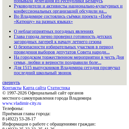
побывала делегация из Республики Беларусь
Руководители и активисты национально-культурных и
конфессиональных организаций обсудили на...
Во Владимире состоялись съёмки проекта «Поём
«Катюшу» на разных языках»
О неблагоприятных погодных явлениях
Глава города лично проверил готовность детских
загородных лагерей к началу летнего сезона
О безопасности избирательных участков в период
проведения выборов депутатов Совета народн...
На городском торжественном мероприятии в честь Дня
семьи, любви и верности поздравили боле...
Для 1515 выпускников Владимира сегодня прозвучал
последний школьный звонок
свернуть
Контакты
Карта сайта
Статистика
© 1997-2026 Официальный сайт органов
местного самоуправления города Владимира
www.vladimir-city.ru
Телефоны:
Приёмная главы города:
8 (4922) 53-28-17
Информация о работе с обращениями граждан: