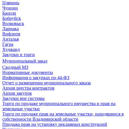
Цзянинь
Чунцин
Баоцзи
Бобруйск
Волковыск
Ларнака
Вифлеем
Анталья
Гагра
Худжанд
Закупки и торги
Муниципальный заказ
Сводный МЗ
Нормативные документы
Информация о закупках по 44-ФЗ
Отчет о размещении муниципального заказа
Архив реестра контрактов
Архив закупок
Закупки вне системы
Торги по продаже муниципального имущества и прав на
земельные участки
Торги по продаже прав на земельные участки, находящиеся в
собственности Владимирской области
Продажа прав на установку рекламных конструкций