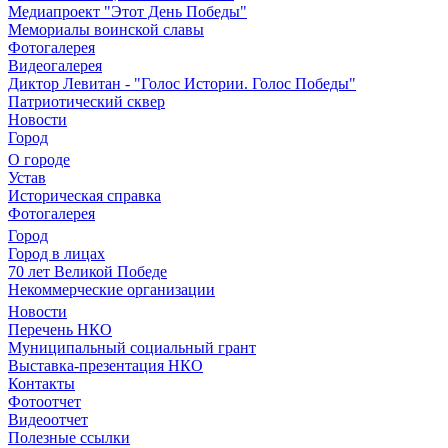
Медиапроект "Этот День Победы"
Мемориалы воинской славы
Фотогалерея
Видеогалерея
Диктор Левитан - "Голос Истории. Голос Победы"
Патриотический сквер
Новости
Город
О городе
Устав
Историческая справка
Фотогалерея
Город
Город в лицах
70 лет Великой Победе
Некоммерческие организации
Новости
Перечень НКО
Муниципальный социальный грант
Выставка-презентация НКО
Контакты
Фотоотчет
Видеоотчет
Полезные ссылки