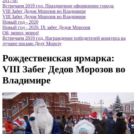
2017-й!
Встречаем 2019 год. Праздничное оформление города
VIII Забег Дедов Морозов во Владимире
VIII Забег Дедов Морозов во Владимире
Новый год - 2020
Новый год - 2020. IX забег Дедов Морозов
Ой, мороз, мороз!
Встречаем 2019 год. Награждение победителей конкурса на
лучшее письмо Деду Морозу
Рождественская ярмарка:
VIII Забег Дедов Морозов во
Владимире