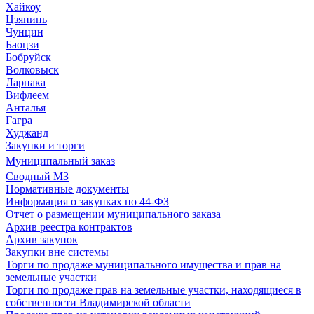
Хайкоу
Цзянинь
Чунцин
Баоцзи
Бобруйск
Волковыск
Ларнака
Вифлеем
Анталья
Гагра
Худжанд
Закупки и торги
Муниципальный заказ
Сводный МЗ
Нормативные документы
Информация о закупках по 44-ФЗ
Отчет о размещении муниципального заказа
Архив реестра контрактов
Архив закупок
Закупки вне системы
Торги по продаже муниципального имущества и прав на
земельные участки
Торги по продаже прав на земельные участки, находящиеся в
собственности Владимирской области