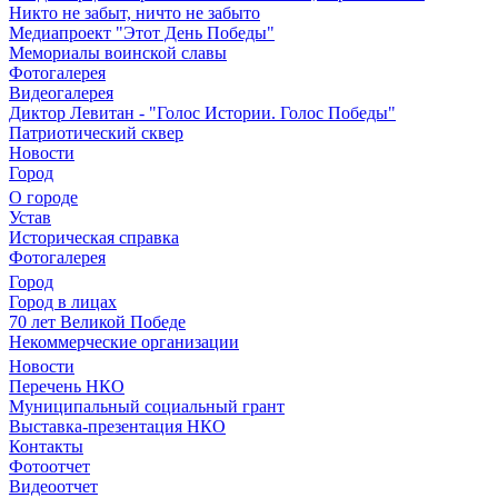
Никто не забыт, ничто не забыто
Медиапроект "Этот День Победы"
Мемориалы воинской славы
Фотогалерея
Видеогалерея
Диктор Левитан - "Голос Истории. Голос Победы"
Патриотический сквер
Новости
Город
О городе
Устав
Историческая справка
Фотогалерея
Город
Город в лицах
70 лет Великой Победе
Некоммерческие организации
Новости
Перечень НКО
Муниципальный социальный грант
Выставка-презентация НКО
Контакты
Фотоотчет
Видеоотчет