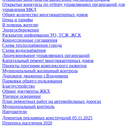
Открытые конкурсы по отбору управляющих организаций для
управления МКД
Общее количество многоквартирных домов
Цены и тарифы
В помощь жителю
Энергосбережение
Раскрытие информации УО, ТСЖ, ЖСК
Концессионные соглашения
Схема теплоснабжения города
Схема водоснабжения
Лицензирование управляющих организаций
Капитальный ремонт многоквартирных домов
Проекты программ комплексного развития
Муниципальный жилищный контроль
Дорожное движение г.Владимира
Парковки общего пользования
Благоустройство
Общие документы ЖКХ
Уличное освещение
План ремонтных работ на автомобильных дорогах
Муниципальный контроль
Нарушители
Демонтаж рекламных конструкций 05.11.2025
Перепись населения 2020