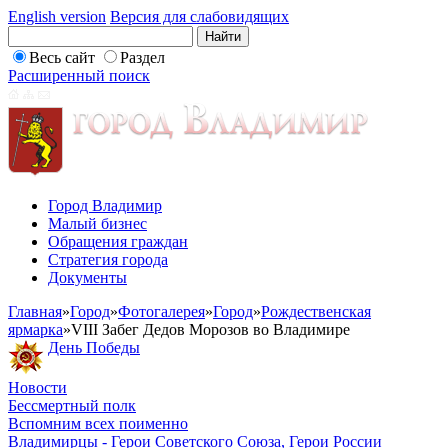
English version
Версия для слабовидящих
Весь сайт
Раздел
Расширенный поиск
Город Владимир
Малый бизнес
Обращения граждан
Стратегия города
Документы
Главная
»
Город
»
Фотогалерея
»
Город
»
Рождественская
ярмарка
»
VIII Забег Дедов Морозов во Владимире
День Победы
Новости
Бессмертный полк
Вспомним всех поименно
Владимирцы - Герои Советского Союза, Герои России