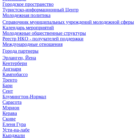
Городское пространство
Туристско-информационный Центр
Молодежная политика
Справочник муниципальных учреждений молодежной сферы
Календарь мероприятий
Молодежные общественные структуры
Реестр НКО - получателей поддержки
Международные отношения
Города партнеры
Эрланген, Йена
Кентербери
Ангиари
Кампобассо
Тренто
Бари
Сент
Блумингтон-Нормал
Сарасота
Мэрион
Керава
Скиве
Еленя Гура
Усти-на-лабе
Кырджали