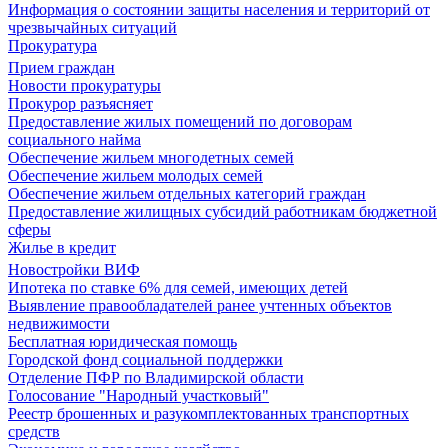
Информация о состоянии защиты населения и территорий от
чрезвычайных ситуаций
Прокуратура
Прием граждан
Новости прокуратуры
Прокурор разъясняет
Предоставление жилых помещений по договорам
социального найма
Обеспечение жильем многодетных семей
Обеспечение жильем молодых семей
Обеспечение жильем отдельных категорий граждан
Предоставление жилищных субсидий работникам бюджетной
сферы
Жилье в кредит
Новостройки ВИФ
Ипотека по ставке 6% для семей, имеющих детей
Выявление правообладателей ранее учтенных объектов
недвижимости
Бесплатная юридическая помощь
Городской фонд социальной поддержки
Отделение ПФР по Владимирской области
Голосование "Народный участковый"
Реестр брошенных и разукомплектованных транспортных
средств