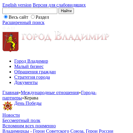
English version
Версия для слабовидящих
Весь сайт
Раздел
Расширенный поиск
Город Владимир
Малый бизнес
Обращения граждан
Стратегия города
Документы
Главная
»
Международные отношения
»
Города-
партнеры
»
Керава
День Победы
Новости
Бессмертный полк
Вспомним всех поименно
Владимирцы - Герои Советского Союза, Герои России