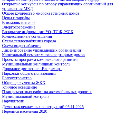
Открытые конкурсы по отбору управляющих организаций для
управления МКД
Общее количество многоквартирных домов
Цены и тарифы
В помощь жителю
Энергосбережение
Раскрытие информации УО, ТСЖ, ЖСК
Концессионные соглашения
Схема теплоснабжения города
Схема водоснабжения
Лицензирование управляющих организаций
Капитальный ремонт многоквартирных домов
Проекты программ комплексного развития
Муниципальный жилищный контроль
Дорожное движение г.Владимира
Парковки общего пользования
Благоустройство
Общие документы ЖКХ
Уличное освещение
План ремонтных работ на автомобильных дорогах
Муниципальный контроль
Нарушители
Демонтаж рекламных конструкций 05.11.2025
Перепись населения 2020