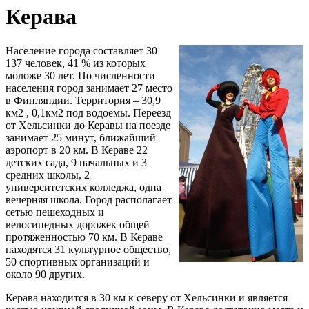
Керава
Население города составляет 30
137 человек, 41 % из которых
моложе 30 лет. По численности
населения город занимает 27 место
в Финляндии. Территория – 30,9
км2 , 0,1км2 под водоемы. Переезд
от Хельсинки до Керавы на поезде
занимает 25 минут, ближайший
аэропорт в 20 км. В Кераве 22
детских сада, 9 начальных и 3
средних школы, 2
университетских колледжа, одна
вечерняя школа. Город располагает
сетью пешеходных и
велосипедных дорожек общей
протяженностью 70 км. В Кераве
находятся 31 культурное общество,
50 спортивных организаций и
около 90 других.
Керава находится в 30 км к северу от Хельсинки и является