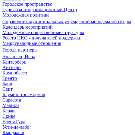
Городское пространство
Туристско-информационный Центр
Молодежная политика
Справочник муниципальных учреждений молодежной сферы
Календарь мероприятий
Молодежные общественные структуры
Реестр НКО - получателей поддержки
Международные отношения
Города партнеры
Эрланген, Йена
Кентербери
Ангиари
Кампобассо
Тренто
Бари
Сент
Блумингтон-Нормал
Сарасота
Мэрион
Керава
Скиве
Еленя Гура
Усти-на-лабе
Кырджали