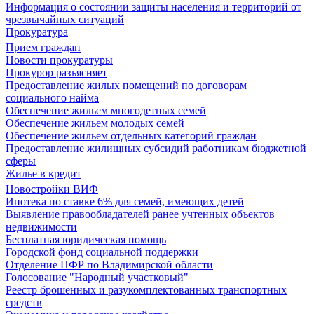
Информация о состоянии защиты населения и территорий от
чрезвычайных ситуаций
Прокуратура
Прием граждан
Новости прокуратуры
Прокурор разъясняет
Предоставление жилых помещений по договорам
социального найма
Обеспечение жильем многодетных семей
Обеспечение жильем молодых семей
Обеспечение жильем отдельных категорий граждан
Предоставление жилищных субсидий работникам бюджетной
сферы
Жилье в кредит
Новостройки ВИФ
Ипотека по ставке 6% для семей, имеющих детей
Выявление правообладателей ранее учтенных объектов
недвижимости
Бесплатная юридическая помощь
Городской фонд социальной поддержки
Отделение ПФР по Владимирской области
Голосование "Народный участковый"
Реестр брошенных и разукомплектованных транспортных
средств