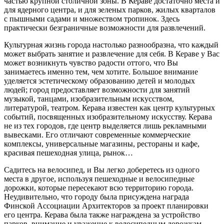
частью крупной столичной зоны. В Кераве достаточно места и
для ядерного центра, и для зеленых парков, жилых кварталов
с пышными садами и множеством тропинок. Здесь
практически безграничные возможности для развлечений.
Культурная жизнь города настолько разнообразна, что каждый
может выбрать занятие и развлечение для себя. В Кераве у Вас
может возникнуть чувство радости оттого, что Вы
занимаетесь именно тем, чем хотите. Большое внимание
уделяется эстетическому образованию детей и молодых
людей; город предоставляет возможности для занятий
музыкой, танцами, изобразительным искусством,
литературой, театром. Керава известен как центр культурных
событий, посвященных изобразительному искусству. Керава
не из тех городов, где центр выделяется лишь рекламными
вывесками. Его отличают современные коммерческие
комплексы, универсальные магазины, рестораны и кафе,
красивая пешеходная улица, рынок…
Садитесь на велосипед, и Вы легко доберетесь из одного
места в другое, используя пешеходные и велосипедные
дорожки, которые пересекают всю территорию города.
Неудивительно, что городу была присуждена награда
Финской Ассоциации Архитекторов за проект планировки
его центра. Керава была также награждена за устройство
парков, внимание и уважение к велосипедным дорожкам.