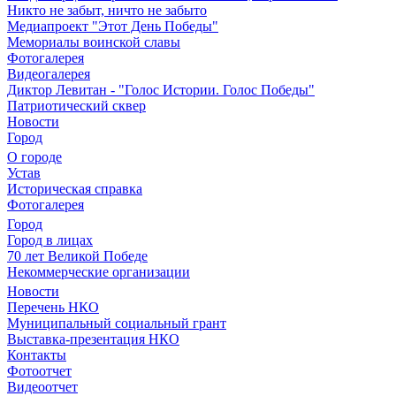
Никто не забыт, ничто не забыто
Медиапроект "Этот День Победы"
Мемориалы воинской славы
Фотогалерея
Видеогалерея
Диктор Левитан - "Голос Истории. Голос Победы"
Патриотический сквер
Новости
Город
О городе
Устав
Историческая справка
Фотогалерея
Город
Город в лицах
70 лет Великой Победе
Некоммерческие организации
Новости
Перечень НКО
Муниципальный социальный грант
Выставка-презентация НКО
Контакты
Фотоотчет
Видеоотчет