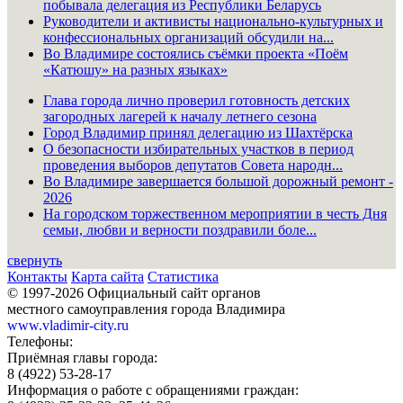
побывала делегация из Республики Беларусь
Руководители и активисты национально-культурных и
конфессиональных организаций обсудили на...
Во Владимире состоялись съёмки проекта «Поём
«Катюшу» на разных языках»
Глава города лично проверил готовность детских
загородных лагерей к началу летнего сезона
Город Владимир принял делегацию из Шахтёрска
О безопасности избирательных участков в период
проведения выборов депутатов Совета народн...
Во Владимире завершается большой дорожный ремонт -
2026
На городском торжественном мероприятии в честь Дня
семьи, любви и верности поздравили боле...
свернуть
Контакты
Карта сайта
Статистика
© 1997-2026 Официальный сайт органов
местного самоуправления города Владимира
www.vladimir-city.ru
Телефоны:
Приёмная главы города:
8 (4922) 53-28-17
Информация о работе с обращениями граждан: