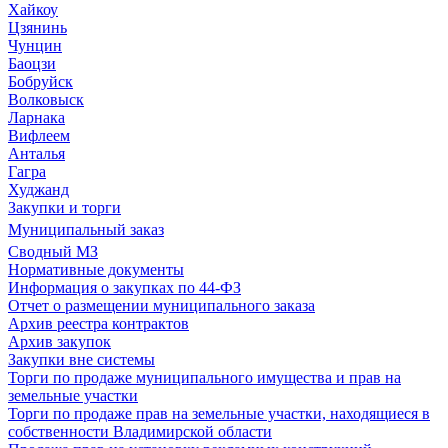
Хайкоу
Цзянинь
Чунцин
Баоцзи
Бобруйск
Волковыск
Ларнака
Вифлеем
Анталья
Гагра
Худжанд
Закупки и торги
Муниципальный заказ
Сводный МЗ
Нормативные документы
Информация о закупках по 44-ФЗ
Отчет о размещении муниципального заказа
Архив реестра контрактов
Архив закупок
Закупки вне системы
Торги по продаже муниципального имущества и прав на
земельные участки
Торги по продаже прав на земельные участки, находящиеся в
собственности Владимирской области