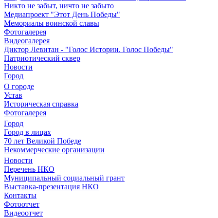
Никто не забыт, ничто не забыто
Медиапроект "Этот День Победы"
Мемориалы воинской славы
Фотогалерея
Видеогалерея
Диктор Левитан - "Голос Истории. Голос Победы"
Патриотический сквер
Новости
Город
О городе
Устав
Историческая справка
Фотогалерея
Город
Город в лицах
70 лет Великой Победе
Некоммерческие организации
Новости
Перечень НКО
Муниципальный социальный грант
Выставка-презентация НКО
Контакты
Фотоотчет
Видеоотчет