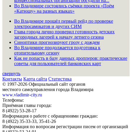
конфессиональных организаций обсудили на...
Во Владимире состоялись съёмки проекта «Поём
«Катюшу» на разных языках»
Во Владимире прошёл первый рейд по проверке
электросамокатов и других СИМ
Глава города лично проверил готовность детских
загородных лагерей к началу летнего сезона
Синоптики прогнозируют грозу с дождем
Во Владимире продолжается подготовка к
отопительному сезону
Как не попасть в базу данных дропперов: практические
советы для пользователей банковских карт
свернуть
Контакты
Карта сайта
Статистика
© 1997-2026 Официальный сайт органов
местного самоуправления города Владимира
www.vladimir-city.ru
Телефоны:
Приёмная главы города:
8 (4922) 53-28-17
Информация о работе с обращениями граждан:
8 (4922) 35-33-33, 35-41-26
Информация по вопросам регистрации писем от организаций
8 (4922) 53-24-91