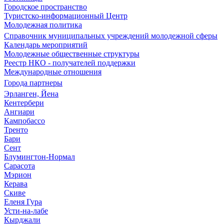
Городское пространство
Туристско-информационный Центр
Молодежная политика
Справочник муниципальных учреждений молодежной сферы
Календарь мероприятий
Молодежные общественные структуры
Реестр НКО - получателей поддержки
Международные отношения
Города партнеры
Эрланген, Йена
Кентербери
Ангиари
Кампобассо
Тренто
Бари
Сент
Блумингтон-Нормал
Сарасота
Мэрион
Керава
Скиве
Еленя Гура
Усти-на-лабе
Кырджали