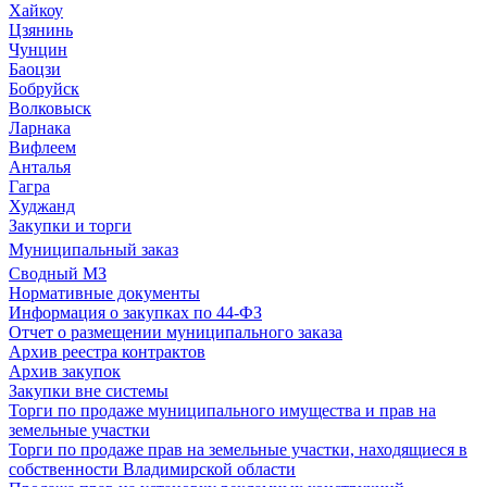
Хайкоу
Цзянинь
Чунцин
Баоцзи
Бобруйск
Волковыск
Ларнака
Вифлеем
Анталья
Гагра
Худжанд
Закупки и торги
Муниципальный заказ
Сводный МЗ
Нормативные документы
Информация о закупках по 44-ФЗ
Отчет о размещении муниципального заказа
Архив реестра контрактов
Архив закупок
Закупки вне системы
Торги по продаже муниципального имущества и прав на
земельные участки
Торги по продаже прав на земельные участки, находящиеся в
собственности Владимирской области