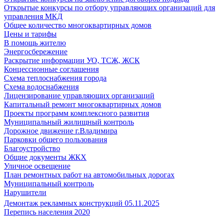
Открытые конкурсы по отбору управляющих организаций для
управления МКД
Общее количество многоквартирных домов
Цены и тарифы
В помощь жителю
Энергосбережение
Раскрытие информации УО, ТСЖ, ЖСК
Концессионные соглашения
Схема теплоснабжения города
Схема водоснабжения
Лицензирование управляющих организаций
Капитальный ремонт многоквартирных домов
Проекты программ комплексного развития
Муниципальный жилищный контроль
Дорожное движение г.Владимира
Парковки общего пользования
Благоустройство
Общие документы ЖКХ
Уличное освещение
План ремонтных работ на автомобильных дорогах
Муниципальный контроль
Нарушители
Демонтаж рекламных конструкций 05.11.2025
Перепись населения 2020