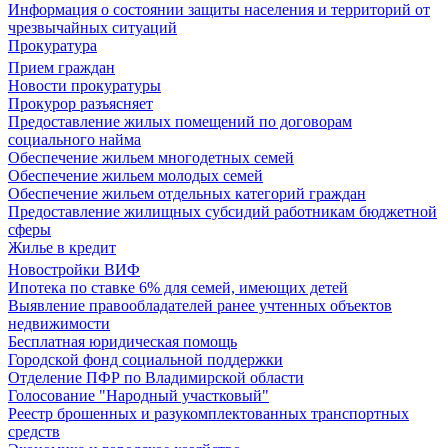
Информация о состоянии защиты населения и территорий от
чрезвычайных ситуаций
Прокуратура
Прием граждан
Новости прокуратуры
Прокурор разъясняет
Предоставление жилых помещений по договорам
социального найма
Обеспечение жильем многодетных семей
Обеспечение жильем молодых семей
Обеспечение жильем отдельных категорий граждан
Предоставление жилищных субсидий работникам бюджетной
сферы
Жилье в кредит
Новостройки ВИФ
Ипотека по ставке 6% для семей, имеющих детей
Выявление правообладателей ранее учтенных объектов
недвижимости
Бесплатная юридическая помощь
Городской фонд социальной поддержки
Отделение ПФР по Владимирской области
Голосование "Народный участковый"
Реестр брошенных и разукомплектованных транспортных
средств