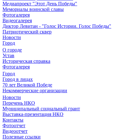
Медиапроект "Этот День Победы"
Мемориалы воинской славы
Фотогалерея
Видеогалерея
Диктор Левитан - "Голос Истории. Голос Победы"
Патриотический сквер
Новости
Город
О городе
Устав
Историческая справка
Фотогалерея
Город
Город в лицах
70 лет Великой Победе
Некоммерческие организации
Новости
Перечень НКО
Муниципальный социальный грант
Выставка-презентация НКО
Контакты
Фотоотчет
Видеоотчет
Полезные ссылки