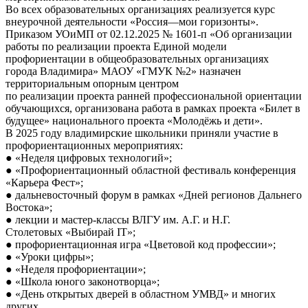
Во всех образовательных организациях реализуется курс
внеурочной деятельности «Россия—мои горизонты».
Приказом УОиМП от 02.12.2025 № 1601-п «Об организации
работы по реализации проекта Единой модели
профориентации в общеобразовательных организациях
города Владимира» МАОУ «ГМУК №2» назначен
территориальным опорным центром
по реализации проекта ранней профессиональной ориентации
обучающихся, организована работа в рамках проекта «Билет в
будущее» национального проекта «Молодёжь и дети».
В 2025 году владимирские школьники приняли участие в
профориентационных мероприятиях:
● «Неделя цифровых технологий»;
● «Профориентационный областной фестиваль конференция
«Карьера Фест»;
● дальневосточный форум в рамках «Дней регионов Дальнего
Востока»;
● лекции и мастер-классы ВЛГУ им. А.Г. и Н.Г.
Столетовых «Выбирай IT»;
● профориентационная игра «Цветовой код профессии»;
● «Уроки цифры»;
● «Неделя профориентации»;
● «Школа юного законотворца»;
● «День открытых дверей в областном УМВД» и многих
других.