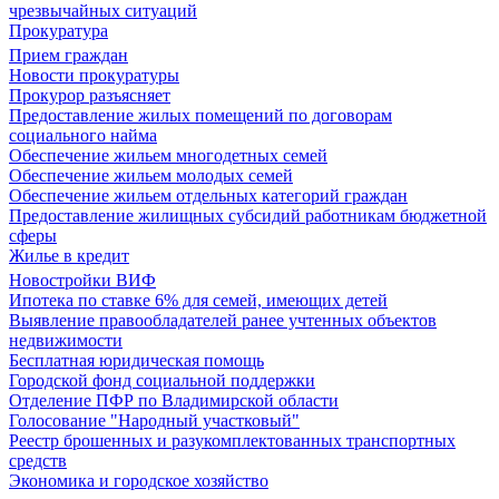
чрезвычайных ситуаций
Прокуратура
Прием граждан
Новости прокуратуры
Прокурор разъясняет
Предоставление жилых помещений по договорам
социального найма
Обеспечение жильем многодетных семей
Обеспечение жильем молодых семей
Обеспечение жильем отдельных категорий граждан
Предоставление жилищных субсидий работникам бюджетной
сферы
Жилье в кредит
Новостройки ВИФ
Ипотека по ставке 6% для семей, имеющих детей
Выявление правообладателей ранее учтенных объектов
недвижимости
Бесплатная юридическая помощь
Городской фонд социальной поддержки
Отделение ПФР по Владимирской области
Голосование "Народный участковый"
Реестр брошенных и разукомплектованных транспортных
средств
Экономика и городское хозяйство