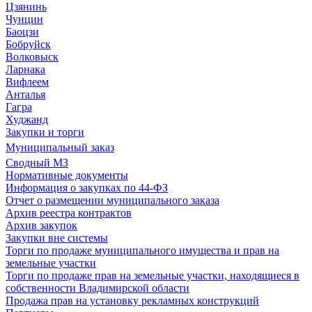
Цзянинь
Чунцин
Баоцзи
Бобруйск
Волковыск
Ларнака
Вифлеем
Анталья
Гагра
Худжанд
Закупки и торги
Муниципальный заказ
Сводный МЗ
Нормативные документы
Информация о закупках по 44-ФЗ
Отчет о размещении муниципального заказа
Архив реестра контрактов
Архив закупок
Закупки вне системы
Торги по продаже муниципального имущества и прав на
земельные участки
Торги по продаже прав на земельные участки, находящиеся в
собственности Владимирской области
Продажа прав на установку рекламных конструкций