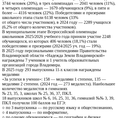
3744 человек (20%), в трех олимпиадах — 2041 человек (11%),
в четырех олимпиадах — 1679 обучающихся (9%), в пяти и
более — 4116 человек (22%). Победителями и призерами
школьного этапа стали 6138 человек (33%
от общего числа участников), в 2024 году — 2289 учащихся
(6,2% от общего количества участников).
В муниципальном этапе Всероссийской олимпиады
школьников 2025/2026 учебного года приняли участие 2248
обучающихся, из которых 406 человек (18,1%) стали
победителями и призерами (2024/2025 уч. год — 19%).
В 2025 году персональными стипендиями Правительства
Владимирской области «Надежда Земли Владимирской»
награждены 7 учеников и 1 учитель образовательных
организаций города Владимира.
В 2025 году 293 выпускника 11-х классов награждены
медалями
«За успехи в учении»: 158 — медалями 1 степени, 135 —
медалями 2 степени. (2024 год — 273 медалиста). Наибольшее
количество медалистов в гимназиях
№ 23, 35, 3, школах № 25, 36, 37, ПКЛ.
18 выпускников школ № 6, 16, 25, 31, 36, гимназий №№ 3, 39,
ПКЛ получили 100 баллов на ЕГЭ:
○ по 3 выпускника — по русскому языку и обществознанию,
○ 4 выпускника — по информатике,
○ по одному обучающемуся — по географии и физике,