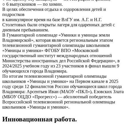
○ 6 выпускников — по химии.
В целях обеспечения отдыха и оздоровления детей и
подростков
в каникулярное время на базе ВлГУ им. А.Г. и Н.Г.
Столетовых были открыты лагеря для одаренных детей с
дневным пребыванием.
В Гуманитарной олимпиаде «Умники и умницы земли
Владимирской», которая является региональным этапом
телевизионной гуманитарной олимпиады школьников
«Умницы и умники» ФГОБУ ВПО «Московский
государственный институт международных отношений
Министерства иностранных дел Российской Федерации», в
2024/2025 учебном году из 23 участников в финал вышли 9
обучающихся города Владимира.
По итогам телевизионной гуманитарной олимпиады
школьников «Умницы и умники» на Первом канале в 2025
году среди 12 финалистов России обучающиеся школ города
Владимира: Арсентьев Иван (МАОУ «ПКЛ»), Езовских Злата
(МБОУ ОЦДО «Прогресс») — абсолютный победитель
Всероссийской телевизионной региональной олимпиады
школьников «Умницы и умники».
Инновационная работа.