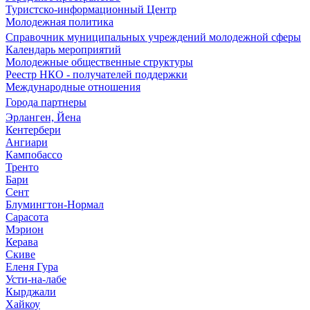
Туристско-информационный Центр
Молодежная политика
Справочник муниципальных учреждений молодежной сферы
Календарь мероприятий
Молодежные общественные структуры
Реестр НКО - получателей поддержки
Международные отношения
Города партнеры
Эрланген, Йена
Кентербери
Ангиари
Кампобассо
Тренто
Бари
Сент
Блумингтон-Нормал
Сарасота
Мэрион
Керава
Скиве
Еленя Гура
Усти-на-лабе
Кырджали
Хайкоу