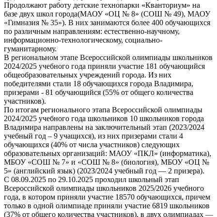
Продолжают работу детские технопарки «Кванториум» на
базе двух школ города(МАОУ «ОЦ № 8» (СОШ № 49), МАОУ
«Гимназия № 35»). В них занимаются более 400 обучающихся
по различным направлениям: естественно-научному,
информационно-технологическому, социально-
гуманитарному.
В региональном этапе Всероссийской олимпиады школьников
2024/2025 учебного года приняли участие 181 обучающийся
общеобразовательных учреждений города. Из них
победителями стали 18 обучающихся города Владимира,
призерами - 81 обучающийся (55% от общего количества
участников).
По итогам регионального этапа Всероссийской олимпиады
2024/2025 учебного года школьников 10 школьников города
Владимира направлены на заключительный этап (2023/2024
учебный год – 9 учащихся), из них призерами стали 4
обучающихся (40% от числа участников) следующих
образовательных организаций: МАОУ «ПКЛ» (информатика),
МБОУ «СОШ № 7» и «СОШ № 8» (биология), МБОУ «ОЦ №
5» (английский язык) (2023/2024 учебный год — 2 призера).
С 08.09.2025 по 29.10.2025 проходил школьный этап
Всероссийской олимпиады школьников 2025/2026 учебного
года, в котором приняли участие 18570 обучающихся, причем
только в одной олимпиаде приняли участие 6819 школьников
(37% от общего количества участников), в двух олимпиадах —