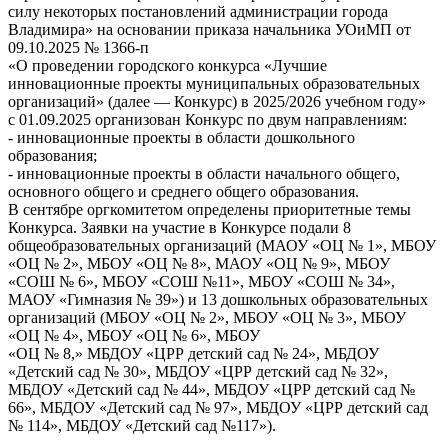
силу некоторых постановлений администрации города
Владимира» на основании приказа начальника УОиМП от
09.10.2025 № 1366-п
«О проведении городского конкурса «Лучшие
инновационные проекты муниципальных образовательных
организаций» (далее — Конкурс) в 2025/2026 учебном году»
с 01.09.2025 организован Конкурс по двум направлениям:
- инновационные проекты в области дошкольного
образования;
- инновационные проекты в области начального общего,
основного общего и среднего общего образования.
В сентябре оргкомитетом определены приоритетные темы
Конкурса. Заявки на участие в Конкурсе подали 8
общеобразовательных организаций (МАОУ «ОЦ № 1», МБОУ
«ОЦ № 2», МБОУ «ОЦ № 8», МАОУ «ОЦ № 9», МБОУ
«СОШ № 6», МБОУ «СОШ №11», МБОУ «СОШ № 34»,
МАОУ «Гимназия № 39») и 13 дошкольных образовательных
организаций (МБОУ «ОЦ № 2», МБОУ «ОЦ № 3», МБОУ
«ОЦ № 4», МБОУ «ОЦ № 6», МБОУ
«ОЦ № 8,» МБДОУ «ЦРР детский сад № 24», МБДОУ
«Детский сад № 30», МБДОУ «ЦРР детский сад № 32»,
МБДОУ «Детский сад № 44», МБДОУ «ЦРР детский сад №
66», МБДОУ «Детский сад № 97», МБДОУ «ЦРР детский сад
№ 114», МБДОУ «Детский сад №117»).