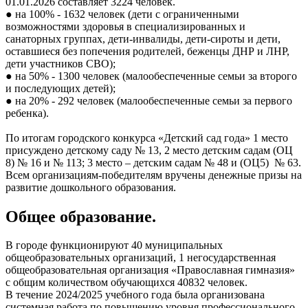
01.01.2026 составляет 3224 человек.
● на 100% - 1632 человек (дети с ограниченными
возможностями здоровья в специализированных и
санаторных группах, дети-инвалиды, дети-сироты и дети,
оставшиеся без попечения родителей, беженцы ДНР и ЛНР,
дети участников СВО);
● на 50% - 1300 человек (малообеспеченные семьи за второго
и последующих детей);
● на 20% - 292 человек (малообеспеченные семьи за первого
ребенка).
По итогам городского конкурса «Детский сад года» 1 место
присуждено детскому саду № 13, 2 место детским садам (ОЦ
8) № 16 и № 113; 3 место – детским садам № 48 и (ОЦ5) № 63.
Всем организациям-победителям вручены денежные призы на
развитие дошкольного образования.
Общее образование.
В городе функционируют 40 муниципальных
общеобразовательных организаций, 1 негосударственная
общеобразовательная организация «Православная гимназия»
с общим количеством обучающихся 40832 человек.
В течение 2024/2025 учебного года была организована
системная работа по повышению уровня профессионального