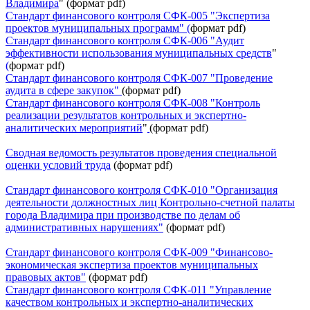
Владимира
" (формат pdf)
Стандарт финансового контроля СФК-005 "Экспертиза
проектов муниципальных программ"
(
формат pdf)
Стандарт финансового контроля СФК-006 "Аудит
эффективности использования муниципальных средств
"
(
формат pdf)
Стандарт финансового контроля СФК-007 "Проведение
аудита в сфере закупок"
(формат pdf)
Стандарт финансового контроля СФК-008 "Контроль
реализации результатов контрольных и экспертно-
аналитических мероприятий
"
(формат pdf)
Сводная ведомость результатов проведения специальной
оценки условий труда
(формат pdf)
Стандарт финансового контроля СФК-010 "Организация
деятельности должностных лиц Контрольно-счетной палаты
города Владимира при производстве по делам об
административных нарушениях"
(формат pdf)
Стандарт финансового контроля СФК-009 "Финансово-
экономическая экспертиза проектов муниципальных
правовых актов"
(формат pdf)
Стандарт финансового контроля СФК-011 "Управление
качеством контрольных и экспертно-аналитических