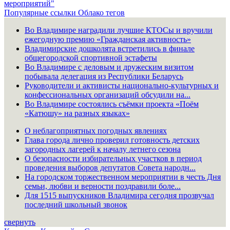
мероприятий"
Популярные ссылки
Облако тегов
Во Владимире наградили лучшие КТОСы и вручили
ежегодную премию «Гражданская активность»
Владимирские дошколята встретились в финале
общегородской спортивной эстафеты
Во Владимире с деловым и дружеским визитом
побывала делегация из Республики Беларусь
Руководители и активисты национально-культурных и
конфессиональных организаций обсудили на...
Во Владимире состоялись съёмки проекта «Поём
«Катюшу» на разных языках»
О неблагоприятных погодных явлениях
Глава города лично проверил готовность детских
загородных лагерей к началу летнего сезона
О безопасности избирательных участков в период
проведения выборов депутатов Совета народн...
На городском торжественном мероприятии в честь Дня
семьи, любви и верности поздравили боле...
Для 1515 выпускников Владимира сегодня прозвучал
последний школьный звонок
свернуть