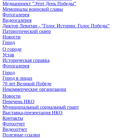
Медиапроект "Этот День Победы"
Мемориалы воинской славы
Фотогалерея
Видеогалерея
Диктор Левитан - "Голос Истории. Голос Победы"
Патриотический сквер
Новости
Город
О городе
Устав
Историческая справка
Фотогалерея
Город
Город в лицах
70 лет Великой Победе
Некоммерческие организации
Новости
Перечень НКО
Муниципальный социальный грант
Выставка-презентация НКО
Контакты
Фотоотчет
Видеоотчет
Полезные ссылки