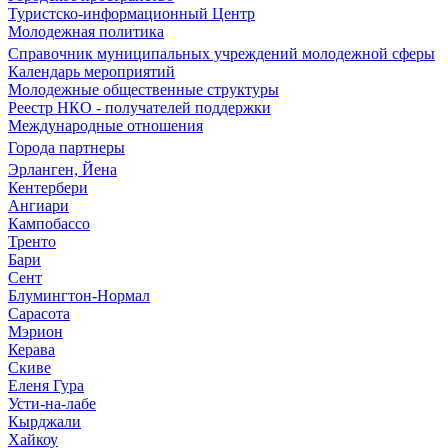
Туристско-информационный Центр
Молодежная политика
Справочник муниципальных учреждений молодежной сферы
Календарь мероприятий
Молодежные общественные структуры
Реестр НКО - получателей поддержки
Международные отношения
Города партнеры
Эрланген, Йена
Кентербери
Ангиари
Кампобассо
Тренто
Бари
Сент
Блумингтон-Нормал
Сарасота
Мэрион
Керава
Скиве
Еленя Гура
Усти-на-лабе
Кырджали
Хайкоу