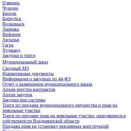
Цзянинь
Чунцин
Баоцзи
Бобруйск
Волковыск
Ларнака
Вифлеем
Анталья
Гагра
Худжанд
Закупки и торги
Муниципальный заказ
Сводный МЗ
Нормативные документы
Информация о закупках по 44-ФЗ
Отчет о размещении муниципального заказа
Архив реестра контрактов
Архив закупок
Закупки вне системы
Торги по продаже муниципального имущества и прав на
земельные участки
Торги по продаже прав на земельные участки, находящиеся в
собственности Владимирской области
Продажа прав на установку рекламных конструкций