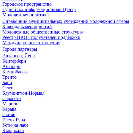
Городское пространство
Туристско-информационный Центр
Молодежная политика
Справочник муниципальных учреждений молодежной сферы
Календарь мероприятий
Молодежные общественные структуры
Реестр НКО - получателей поддержки
Международные отношения
Города партнеры
Эрланген, Йена
Кентербери
Ангиари
Кампобассо
Тренто
Бари
Сент
Блумингтон-Нормал
Сарасота
Мэрион
Керава
Скиве
Еленя Гура
Усти-на-лабе
Кырджали