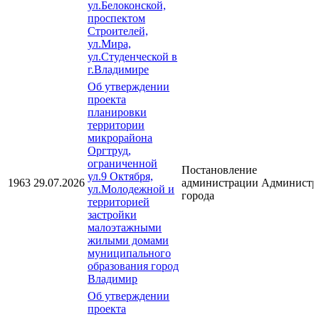
ул.Белоконской,
проспектом
Строителей,
ул.Мира,
ул.Студенческой в
г.Владимире
Об утверждении
проекта
планировки
территории
микрорайона
Оргтруд,
ограниченной
Постановление
ул.9 Октября,
1963
29.07.2026
администрации
Администр
ул.Молодежной и
города
территорией
застройки
малоэтажными
жилыми домами
муниципального
образования город
Владимир
Об утверждении
проекта