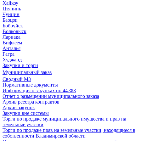
Хайкоу
Цзянинь
Чунцин
Баоцзи
Бобруйск
Волковыск
Ларнака
Вифлеем
Анталья
Гагра
Худжанд
Закупки и торги
Муниципальный заказ
Сводный МЗ
Нормативные документы
Информация о закупках по 44-ФЗ
Отчет о размещении муниципального заказа
Архив реестра контрактов
Архив закупок
Закупки вне системы
Торги по продаже муниципального имущества и прав на
земельные участки
Торги по продаже прав на земельные участки, находящиеся в
собственности Владимирской области