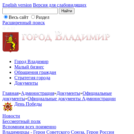
English version
Версия для слабовидящих
Весь сайт
Раздел
Расширенный поиск
Город Владимир
Малый бизнес
Обращения граждан
Стратегия города
Документы
Главная
»
Администрация
»
Документы
»
Официальные
документы
»
Официальные документы Администрации
День Победы
Новости
Бессмертный полк
Вспомним всех поименно
Владимирцы - Герои Советского Союза, Герои России