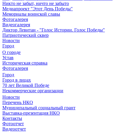
Никто не забыт, ничто не забыто
Медиапроект "Этот День Победы"
Мемориалы воинской славы
Фотогалерея
Видеогалерея
Диктор Левитан - "Голос Истории. Голос Победы"
Патриотический сквер
Новости
Город
О городе
Устав
Историческая справка
Фотогалерея
Город
Город в лицах
70 лет Великой Победе
Некоммерческие организации
Новости
Перечень НКО
Муниципальный социальный грант
Выставка-презентация НКО
Контакты
Фотоотчет
Видеоотчет