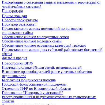
Информация о состоянии защиты населения и территорий от
чрезвычайных ситуаций
Прокуратура
Прием граждан
Новости прокуратуры
Прокурор разъясняет
Предоставление жилых помещений по договорам
социального найма
Обеспечение жильем многодетных семей
Обеспечение жильем молодых семей
Обеспечение жильем отдельных категорий граждан
Предоставление жилищных субсидий работникам бюджетной
сферы
Жилье в кредит
Новостройки ВИФ
Ипотека по ставке 6% для семей, имеющих детей
Выявление правообладателей ранее учтенных объектов
недвижимости
Бесплатная юридическая помощь
Городской фонд социальной поддержки
Отделение ПФР по Владимирской области
Голосование "Народный участковый"
Реестр брошенных и разукомплектованных транспортных
средств