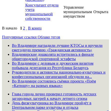
Консультант отдела
Управление
учета
муниципальным
Открыта
муниципальной
имуществом
собственности
В начало
1
2
В конец
Популярные ссылки
Облако тегов
Во Владимире наградили лучшие КТОСы и вручили
ежегодную премию «Гражданская активность»
Владимирские дошколята встретились в финале
общегородской спортивной эстафеты
Во Владимире с деловым и дружеским визитом
побывала делегация из Республики Беларусь
Руководители и активисты национально-культурных и
конфессиональных организаций обсудили на...
Во Владимире состоялись съёмки проекта «Поём
«Катюшу» на разных языках»
Глава города лично проверил готовность детских
загородных лагерей к началу летнего сезона
День физкультурника во Владимире пройдёт в
Центральном парке культуры и отдыха