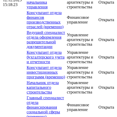
начальника
архитектуры и
Открыта
15:18:23
управления
строительства
Консультант отдела
финансов
Финансовое
Открыта
производственных
управление
отраслей (временно)
Ведущий специалист
Управление
отдела оформления
архитектуры и
Открыта
разрешительной
строительства
документации
Консультант отдела
Управление
бухгалтерского учета
архитектуры и
Открыта
и отчетности
строительства
Консультант отдела
Управление
инвестиционных
архитектуры и
Открыта
программ (временно)
строительства
Начальник отдела
Управление
капитального
архитектуры и
Открыта
строительства
строительства
Главный специалист
отдела
Финансовое
финансирования
Открыта
управление
социальной сферы
(временно)