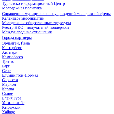
Туристско-информационный Центр
Молодежная политика
Справочник муниципальных учреждений молодежной сферы
Календарь мероприятий
Молодежные общественные структуры
Реестр НКО - получателей поддержки
Международные отношения
Города партнеры
Эрланген, Йена
Кентербери
Ангиари
Кампобассо
Тренто
Бари
Сент
Блумингтон-Нормал
Сарасота
Мэрион
Керава
Скиве
Еленя Гура
Усти-на-лабе
Кырджали
Хайкоу