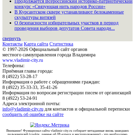
Продолжается Всероссийский историко-патриотический
конкурс «Связующая нить народов России»
В Курсантском сквере устанавливают белокаменные
скульптуры витязей
О безопасности избирательных участков в период
проведения выборов депутатов Совета народн...
свернуть
Контакты
Карта сайта
Статистика
© 1997-2026 Официальный сайт органов
местного самоуправления города Владимира
www.vladimir-city.ru
Телефоны:
Приёмная главы города:
8 (4922) 53-28-17
Информация о работе с обращениями граждан:
8 (4922) 35-33-33, 35-41-26
Информация по вопросам регистрации писем от организаций
8 (4922) 53-24-91
Адреса электронной почты:
info@vladimir-city.ru
для контактов и официальной переписки
сообщить об ошибке на сайте
Внимание! Функционал сайта vladimir-city.ru собирает метаданные вновь зашедших
пользователей (cookie, данные об IP-адресе и местоположении) - это необходимо