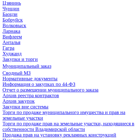
Цзянинь
Чунцин
Баоцзи
Бобруйск
Волковыск
Ларнака
Вифлеем
Анталья
Гагра
Худжанд
Закупки и торги
Муниципальный заказ
Сводный МЗ
Нормативные документы
Информация о закупках по 44-ФЗ
Отчет о размещении муниципального заказа
Архив реестра контрактов
Архив закупок
Закупки вне системы
Торги по продаже муниципального имущества и прав на
земельные участки
Торги по продаже прав на земельные участки, находящиеся в
собственности Владимирской области
Продажа прав на установку рекламных конструкций