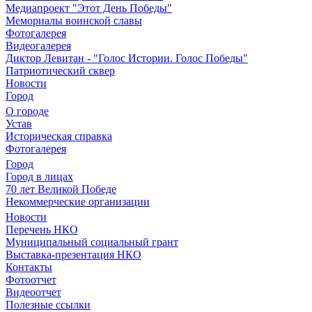
Медиапроект "Этот День Победы"
Мемориалы воинской славы
Фотогалерея
Видеогалерея
Диктор Левитан - "Голос Истории. Голос Победы"
Патриотический сквер
Новости
Город
О городе
Устав
Историческая справка
Фотогалерея
Город
Город в лицах
70 лет Великой Победе
Некоммерческие организации
Новости
Перечень НКО
Муниципальный социальный грант
Выставка-презентация НКО
Контакты
Фотоотчет
Видеоотчет
Полезные ссылки