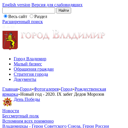
English version
Версия для слабовидящих
Весь сайт
Раздел
Расширенный поиск
Город Владимир
Малый бизнес
Обращения граждан
Стратегия города
Документы
Главная
»
Город
»
Фотогалерея
»
Город
»
Рождественская
ярмарка
»
Новый год - 2020. IX забег Дедов Морозов
День Победы
Новости
Бессмертный полк
Вспомним всех поименно
Владимирцы - Герои Советского Союза, Герои России