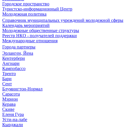
Городское пространство
Туристско-информационный Центр
Молодежная политика
Справочник муниципальных учреждений молодежной сферы
Календарь мероприятий
Молодежные общественные структуры
Реестр НКО - получателей поддержки
Международные отношения
Города партнеры
Эрланген, Йена
Кентербери
Ангиари
Кампобассо
Тренто
Бари
Сент
Блумингтон-Нормал
Сарасота
Мэрион
Керава
Скиве
Еленя Гура
Усти-на-лабе
Кырджали