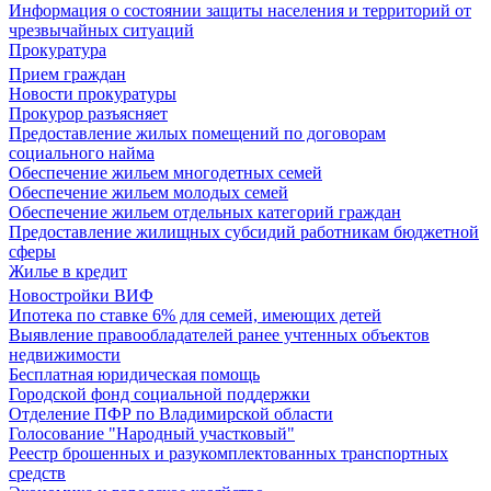
Информация о состоянии защиты населения и территорий от
чрезвычайных ситуаций
Прокуратура
Прием граждан
Новости прокуратуры
Прокурор разъясняет
Предоставление жилых помещений по договорам
социального найма
Обеспечение жильем многодетных семей
Обеспечение жильем молодых семей
Обеспечение жильем отдельных категорий граждан
Предоставление жилищных субсидий работникам бюджетной
сферы
Жилье в кредит
Новостройки ВИФ
Ипотека по ставке 6% для семей, имеющих детей
Выявление правообладателей ранее учтенных объектов
недвижимости
Бесплатная юридическая помощь
Городской фонд социальной поддержки
Отделение ПФР по Владимирской области
Голосование "Народный участковый"
Реестр брошенных и разукомплектованных транспортных
средств