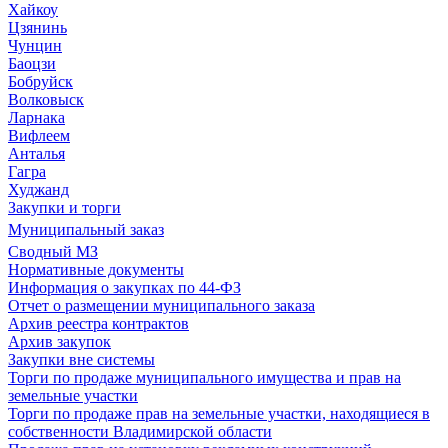
Хайкоу
Цзянинь
Чунцин
Баоцзи
Бобруйск
Волковыск
Ларнака
Вифлеем
Анталья
Гагра
Худжанд
Закупки и торги
Муниципальный заказ
Сводный МЗ
Нормативные документы
Информация о закупках по 44-ФЗ
Отчет о размещении муниципального заказа
Архив реестра контрактов
Архив закупок
Закупки вне системы
Торги по продаже муниципального имущества и прав на
земельные участки
Торги по продаже прав на земельные участки, находящиеся в
собственности Владимирской области