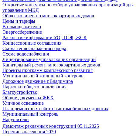
Открытые конкурсы по отбору управляющих организаций для
управления МКД
Общее количество многоквартирных домов
Цены и тарифы
В помощь жителю
Энергосбережение
Раскрытие информации УО, ТСЖ, ЖСК
Концессионные соглашения
Схема теплоснабжения города
Схема водоснабжения
Лицензирование управляющих организаций
Капитальный ремонт многоквартирных домов
Проекты программ комплексного развития
Муниципальный жилищный контроль
Дорожное движение г.Владимира
Парковки общего пользования
Благоустройство
Общие документы ЖКХ
Уличное освещение
План ремонтных работ на автомобильных дорогах
Муниципальный контроль
Нарушители
Демонтаж рекламных конструкций 05.11.2025
Перепись населения 2020