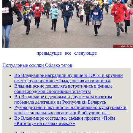
предыдущее
все
следующее
Популярные ссылки
Облако тегов
Во Владимире наградили лучшие КТОСы и вручили
ежегодную премию «Гражданская активность»
Владимирские дошколята встретились в финале
общегородской спортивной эстафеты
Во Владимире с деловым и дружеским визитом
побывала делегация из Республики Беларусь
Руководители и активисты национально-культурных и
конфессиональных организаций обсудили на...
Во Владимире состоялись съёмки проекта «Поём
«Катюшу» на разных языках»