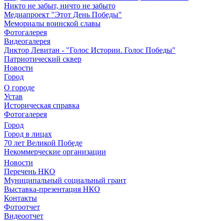
Никто не забыт, ничто не забыто
Медиапроект "Этот День Победы"
Мемориалы воинской славы
Фотогалерея
Видеогалерея
Диктор Левитан - "Голос Истории. Голос Победы"
Патриотический сквер
Новости
Город
О городе
Устав
Историческая справка
Фотогалерея
Город
Город в лицах
70 лет Великой Победе
Некоммерческие организации
Новости
Перечень НКО
Муниципальный социальный грант
Выставка-презентация НКО
Контакты
Фотоотчет
Видеоотчет