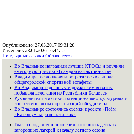
Опубликовано: 27.03.2017 09:31:28
Изменено: 23.01.2026 16:44:15
Популярные ссылки
Облако тегов
Во Владимире наградили лучшие КТОСы и вручили
ежегодную премию «Гражданская активность»
Владимирские дошколята встретились в финале
общегородской спортивной эстафеты
Во Владимире с деловым и дружеским визитом
побывала делегация из Республики Беларусь
Руководители и активисты национально-культурных и
конфессиональных организаций обсудили на...
Во Владимире состоялись съёмки проекта «Поём
«Катюшу» на разных языках»
Глава города лично проверил готовность детских
загородных лагерей к началу летнего сезона