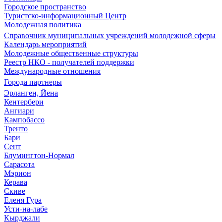
Городское пространство
Туристско-информационный Центр
Молодежная политика
Справочник муниципальных учреждений молодежной сферы
Календарь мероприятий
Молодежные общественные структуры
Реестр НКО - получателей поддержки
Международные отношения
Города партнеры
Эрланген, Йена
Кентербери
Ангиари
Кампобассо
Тренто
Бари
Сент
Блумингтон-Нормал
Сарасота
Мэрион
Керава
Скиве
Еленя Гура
Усти-на-лабе
Кырджали