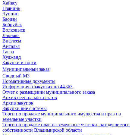
Хайкоу
Цзянинь
Чунцин
Баоцзи
Бобруйск
Волковыск
Ларнака
Вифлеем
Анталья
Гагра
Худжанд
Закупки и торги
Муниципальный заказ
Сводный МЗ
Нормативные документы
Информация о закупках по 44-ФЗ
Отчет о размещении муниципального заказа
Архив реестра контрактов
Архив закупок
Закупки вне системы
Торги по продаже муниципального имущества и прав на
земельные участки
Торги по продаже прав на земельные участки, находящиеся в
собственности Владимирской области