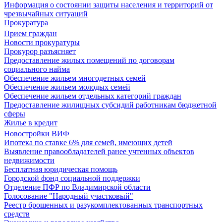
Информация о состоянии защиты населения и территорий от
чрезвычайных ситуаций
Прокуратура
Прием граждан
Новости прокуратуры
Прокурор разъясняет
Предоставление жилых помещений по договорам
социального найма
Обеспечение жильем многодетных семей
Обеспечение жильем молодых семей
Обеспечение жильем отдельных категорий граждан
Предоставление жилищных субсидий работникам бюджетной
сферы
Жилье в кредит
Новостройки ВИФ
Ипотека по ставке 6% для семей, имеющих детей
Выявление правообладателей ранее учтенных объектов
недвижимости
Бесплатная юридическая помощь
Городской фонд социальной поддержки
Отделение ПФР по Владимирской области
Голосование "Народный участковый"
Реестр брошенных и разукомплектованных транспортных
средств