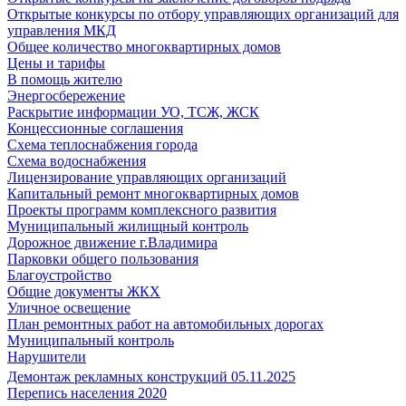
Открытые конкурсы по отбору управляющих организаций для
управления МКД
Общее количество многоквартирных домов
Цены и тарифы
В помощь жителю
Энергосбережение
Раскрытие информации УО, ТСЖ, ЖСК
Концессионные соглашения
Схема теплоснабжения города
Схема водоснабжения
Лицензирование управляющих организаций
Капитальный ремонт многоквартирных домов
Проекты программ комплексного развития
Муниципальный жилищный контроль
Дорожное движение г.Владимира
Парковки общего пользования
Благоустройство
Общие документы ЖКХ
Уличное освещение
План ремонтных работ на автомобильных дорогах
Муниципальный контроль
Нарушители
Демонтаж рекламных конструкций 05.11.2025
Перепись населения 2020