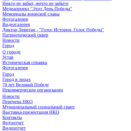
Никто не забыт, ничто не забыто
Медиапроект "Этот День Победы"
Мемориалы воинской славы
Фотогалерея
Видеогалерея
Диктор Левитан - "Голос Истории. Голос Победы"
Патриотический сквер
Новости
Город
О городе
Устав
Историческая справка
Фотогалерея
Город
Город в лицах
70 лет Великой Победе
Некоммерческие организации
Новости
Перечень НКО
Муниципальный социальный грант
Выставка-презентация НКО
Контакты
Фотоотчет
Видеоотчет