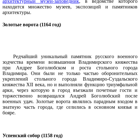
архитектурный музей-заповедник
, в ведомстве которого
находится множество музеев, экспозиций и памятников
архитектуры.
Золотые ворота (1164 год)
Редчайший уникальный памятник русского военного
зодчества времени возвышения Владимирского княжества
при Андрее Боголюбском и роста стольного города
Владимира. Они были не только частью оборонительных
укреплений стольного города Владимиро-Суздальского
княжества XII века, но и выполняли функцию триумфальной
арки, через которую в город въезжали почетные гости и
торжественно возвращался Андрей Боголюбский после
военных удач. Золотые ворота являлись парадным входом в
знатную часть города, где селились в основном князья и
бояре.
Успенский собор (1158 год)