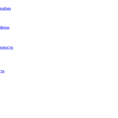
 найма
сферы
жимости
ств