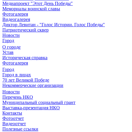
Медиапроект "Этот День Победы"
Мемориалы воинской славы
Фотогалерея
Видеогалерея
Диктор Левитан - "Голос Истории. Голос Победы"
Патриотический сквер
Новости
Город
О городе
Устав
Историческая справка
Фотогалерея
Город
Город в лицах
70 лет Великой Победе
Некоммерческие организации
Новости
Перечень НКО
Муниципальный социальный грант
Выставка-презентация НКО
Контакты
Фотоотчет
Видеоотчет
Полезные ссылки