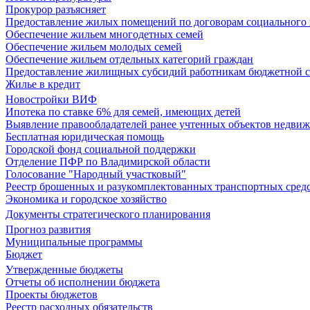
Прокурор разъясняет
Предоставление жилых помещений по договорам социального
Обеспечение жильем многодетных семей
Обеспечение жильем молодых семей
Обеспечение жильем отдельных категорий граждан
Предоставление жилищных субсидий работникам бюджетной 
Жилье в кредит
Новостройки ВИФ
Ипотека по ставке 6% для семей, имеющих детей
Выявление правообладателей ранее учтенных объектов недви
Бесплатная юридическая помощь
Городской фонд социальной поддержки
Отделение ПФР по Владимирской области
Голосование "Народный участковый"
Реестр брошенных и разукомплектованных транспортных сред
Экономика и городское хозяйство
Документы стратегического планирования
Прогноз развития
Муниципальные программы
Бюджет
Утвержденные бюджеты
Отчеты об исполнении бюджета
Проекты бюджетов
Реестр расходных обязательств