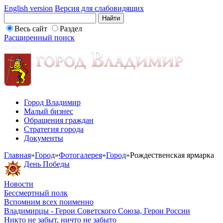
English version
Версия для слабовидящих
Весь сайт
Раздел
Расширенный поиск
Город Владимир
Малый бизнес
Обращения граждан
Стратегия города
Документы
Главная
»
Город
»
Фотогалерея
»
Город
»
Рождественская ярмарка
День Победы
Новости
Бессмертный полк
Вспомним всех поименно
Владимирцы - Герои Советского Союза, Герои России
Никто не забыт, ничто не забыто