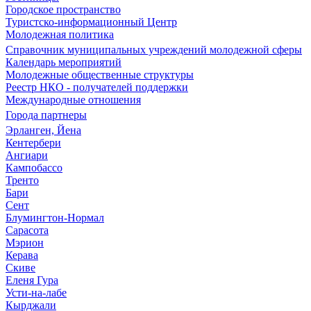
Городское пространство
Туристско-информационный Центр
Молодежная политика
Справочник муниципальных учреждений молодежной сферы
Календарь мероприятий
Молодежные общественные структуры
Реестр НКО - получателей поддержки
Международные отношения
Города партнеры
Эрланген, Йена
Кентербери
Ангиари
Кампобассо
Тренто
Бари
Сент
Блумингтон-Нормал
Сарасота
Мэрион
Керава
Скиве
Еленя Гура
Усти-на-лабе
Кырджали