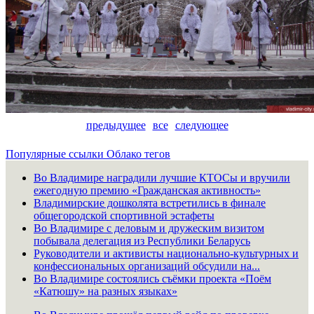
предыдущее
все
следующее
Популярные ссылки
Облако тегов
Во Владимире наградили лучшие КТОСы и вручили
ежегодную премию «Гражданская активность»
Владимирские дошколята встретились в финале
общегородской спортивной эстафеты
Во Владимире с деловым и дружеским визитом
побывала делегация из Республики Беларусь
Руководители и активисты национально-культурных и
конфессиональных организаций обсудили на...
Во Владимире состоялись съёмки проекта «Поём
«Катюшу» на разных языках»