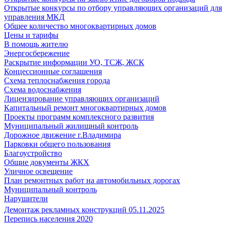
Открытые конкурсы по отбору управляющих организаций для
управления МКД
Общее количество многоквартирных домов
Цены и тарифы
В помощь жителю
Энергосбережение
Раскрытие информации УО, ТСЖ, ЖСК
Концессионные соглашения
Схема теплоснабжения города
Схема водоснабжения
Лицензирование управляющих организаций
Капитальный ремонт многоквартирных домов
Проекты программ комплексного развития
Муниципальный жилищный контроль
Дорожное движение г.Владимира
Парковки общего пользования
Благоустройство
Общие документы ЖКХ
Уличное освещение
План ремонтных работ на автомобильных дорогах
Муниципальный контроль
Нарушители
Демонтаж рекламных конструкций 05.11.2025
Перепись населения 2020