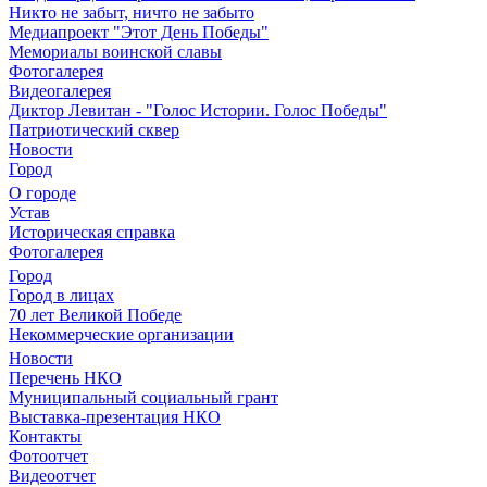
Никто не забыт, ничто не забыто
Медиапроект "Этот День Победы"
Мемориалы воинской славы
Фотогалерея
Видеогалерея
Диктор Левитан - "Голос Истории. Голос Победы"
Патриотический сквер
Новости
Город
О городе
Устав
Историческая справка
Фотогалерея
Город
Город в лицах
70 лет Великой Победе
Некоммерческие организации
Новости
Перечень НКО
Муниципальный социальный грант
Выставка-презентация НКО
Контакты
Фотоотчет
Видеоотчет