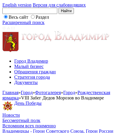
English version
Версия для слабовидящих
Весь сайт
Раздел
Расширенный поиск
Город Владимир
Малый бизнес
Обращения граждан
Стратегия города
Документы
Главная
»
Город
»
Фотогалерея
»
Город
»
Рождественская
ярмарка
»
VIII Забег Дедов Морозов во Владимире
День Победы
Новости
Бессмертный полк
Вспомним всех поименно
Владимирцы - Герои Советского Союза, Герои России