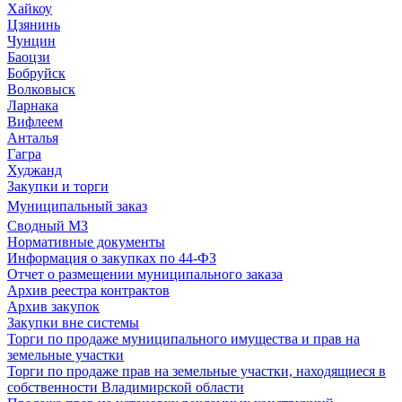
Хайкоу
Цзянинь
Чунцин
Баоцзи
Бобруйск
Волковыск
Ларнака
Вифлеем
Анталья
Гагра
Худжанд
Закупки и торги
Муниципальный заказ
Сводный МЗ
Нормативные документы
Информация о закупках по 44-ФЗ
Отчет о размещении муниципального заказа
Архив реестра контрактов
Архив закупок
Закупки вне системы
Торги по продаже муниципального имущества и прав на
земельные участки
Торги по продаже прав на земельные участки, находящиеся в
собственности Владимирской области