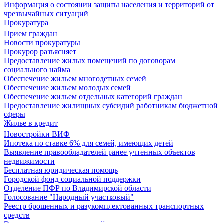
Информация о состоянии защиты населения и территорий от
чрезвычайных ситуаций
Прокуратура
Прием граждан
Новости прокуратуры
Прокурор разъясняет
Предоставление жилых помещений по договорам
социального найма
Обеспечение жильем многодетных семей
Обеспечение жильем молодых семей
Обеспечение жильем отдельных категорий граждан
Предоставление жилищных субсидий работникам бюджетной
сферы
Жилье в кредит
Новостройки ВИФ
Ипотека по ставке 6% для семей, имеющих детей
Выявление правообладателей ранее учтенных объектов
недвижимости
Бесплатная юридическая помощь
Городской фонд социальной поддержки
Отделение ПФР по Владимирской области
Голосование "Народный участковый"
Реестр брошенных и разукомплектованных транспортных
средств