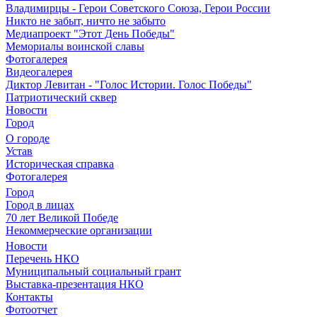
Владимирцы - Герои Советского Союза, Герои России
Никто не забыт, ничто не забыто
Медиапроект "Этот День Победы"
Мемориалы воинской славы
Фотогалерея
Видеогалерея
Диктор Левитан - "Голос Истории. Голос Победы"
Патриотический сквер
Новости
Город
О городе
Устав
Историческая справка
Фотогалерея
Город
Город в лицах
70 лет Великой Победе
Некоммерческие организации
Новости
Перечень НКО
Муниципальный социальный грант
Выставка-презентация НКО
Контакты
Фотоотчет