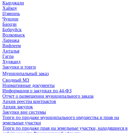
Кырджали
Хайкоу
Цзянинь
Чунцин
Баоцзи
Бобруйск
Волковыск
Ларнака
Вифлеем
Анталья
Гагра
Худжанд
Закупки и торги
Муниципальный заказ
Сводный МЗ
Нормативные документы
Информация о закупках по 44-ФЗ
Отчет о размещении муниципального заказа
Архив реестра контрактов
Архив закупок
Закупки вне системы
Торги по продаже муниципального имущества и прав на
земельные участки
Торги по продаже прав на земельные участки, находящиеся в