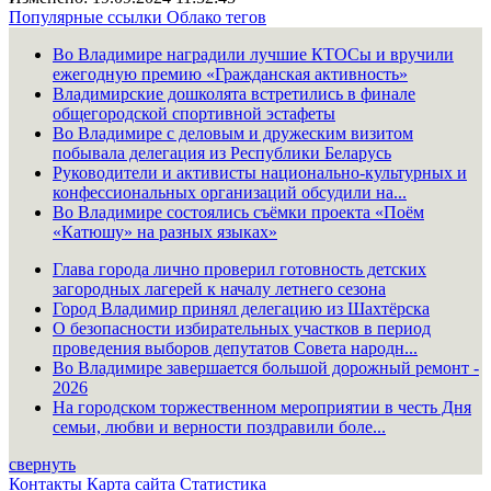
Популярные ссылки
Облако тегов
Во Владимире наградили лучшие КТОСы и вручили
ежегодную премию «Гражданская активность»
Владимирские дошколята встретились в финале
общегородской спортивной эстафеты
Во Владимире с деловым и дружеским визитом
побывала делегация из Республики Беларусь
Руководители и активисты национально-культурных и
конфессиональных организаций обсудили на...
Во Владимире состоялись съёмки проекта «Поём
«Катюшу» на разных языках»
Глава города лично проверил готовность детских
загородных лагерей к началу летнего сезона
Город Владимир принял делегацию из Шахтёрска
О безопасности избирательных участков в период
проведения выборов депутатов Совета народн...
Во Владимире завершается большой дорожный ремонт -
2026
На городском торжественном мероприятии в честь Дня
семьи, любви и верности поздравили боле...
свернуть
Контакты
Карта сайта
Статистика