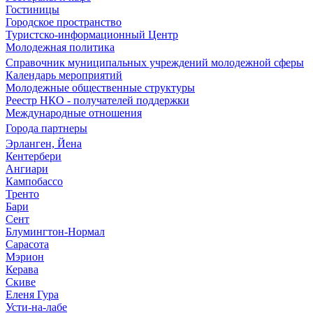
Гостиницы
Городское пространство
Туристско-информационный Центр
Молодежная политика
Справочник муниципальных учреждений молодежной сферы
Календарь мероприятий
Молодежные общественные структуры
Реестр НКО - получателей поддержки
Международные отношения
Города партнеры
Эрланген, Йена
Кентербери
Ангиари
Кампобассо
Тренто
Бари
Сент
Блумингтон-Нормал
Сарасота
Мэрион
Керава
Скиве
Еленя Гура
Усти-на-лабе