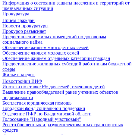
Информация о состоянии защиты населения и территорий от
чрезвычайных ситуаций
Прокуратура
Прием граждан
Новости прокуратуры
Прокурор разъясняет
Предоставление жилых помещений по договорам
социального найма
Обеспечение жильем многодетных семей
Обеспечение жильем молодых семей
Обеспечение жильем отдельных категорий граждан
Предоставление жилищных субсидий работникам бюджетной
сферы
Жилье в кредит
Новостройки ВИФ
Ипотека по ставке 6% для семей, имеющих детей
Выявление правообладателей ранее учтенных объектов
недвижимости
Бесплатная юридическая помощь
Городской фонд социальной поддержки
Отделение ПФР по Владимирской области
Голосование "Народный участковый"
Реестр брошенных и разукомплектованных транспортных
средств