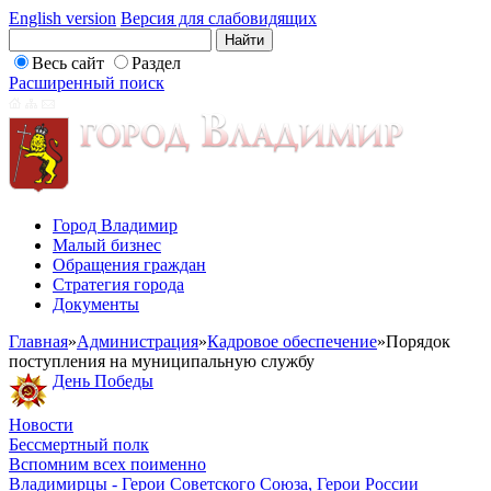
English version
Версия для слабовидящих
Весь сайт
Раздел
Расширенный поиск
Город Владимир
Малый бизнес
Обращения граждан
Стратегия города
Документы
Главная
»
Администрация
»
Кадровое обеспечение
»
Порядок
поступления на муниципальную службу
День Победы
Новости
Бессмертный полк
Вспомним всех поименно
Владимирцы - Герои Советского Союза, Герои России