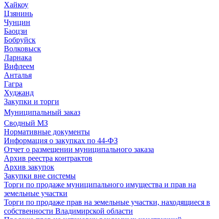
Хайкоу
Цзянинь
Чунцин
Баоцзи
Бобруйск
Волковыск
Ларнака
Вифлеем
Анталья
Гагра
Худжанд
Закупки и торги
Муниципальный заказ
Сводный МЗ
Нормативные документы
Информация о закупках по 44-ФЗ
Отчет о размещении муниципального заказа
Архив реестра контрактов
Архив закупок
Закупки вне системы
Торги по продаже муниципального имущества и прав на
земельные участки
Торги по продаже прав на земельные участки, находящиеся в
собственности Владимирской области