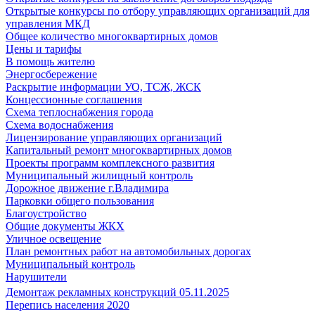
Открытые конкурсы по отбору управляющих организаций для
управления МКД
Общее количество многоквартирных домов
Цены и тарифы
В помощь жителю
Энергосбережение
Раскрытие информации УО, ТСЖ, ЖСК
Концессионные соглашения
Схема теплоснабжения города
Схема водоснабжения
Лицензирование управляющих организаций
Капитальный ремонт многоквартирных домов
Проекты программ комплексного развития
Муниципальный жилищный контроль
Дорожное движение г.Владимира
Парковки общего пользования
Благоустройство
Общие документы ЖКХ
Уличное освещение
План ремонтных работ на автомобильных дорогах
Муниципальный контроль
Нарушители
Демонтаж рекламных конструкций 05.11.2025
Перепись населения 2020