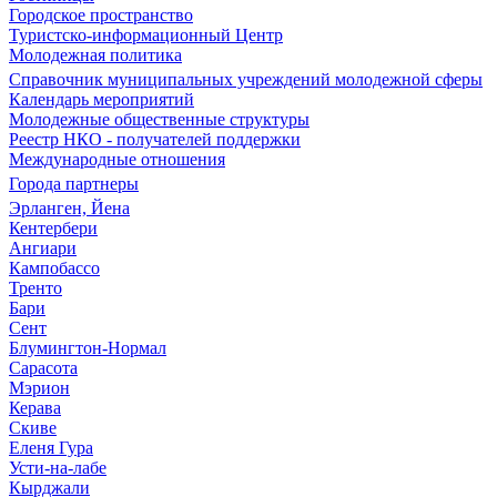
Городское пространство
Туристско-информационный Центр
Молодежная политика
Справочник муниципальных учреждений молодежной сферы
Календарь мероприятий
Молодежные общественные структуры
Реестр НКО - получателей поддержки
Международные отношения
Города партнеры
Эрланген, Йена
Кентербери
Ангиари
Кампобассо
Тренто
Бари
Сент
Блумингтон-Нормал
Сарасота
Мэрион
Керава
Скиве
Еленя Гура
Усти-на-лабе
Кырджали