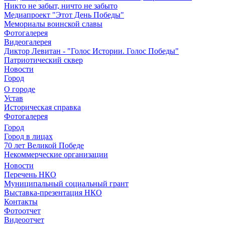
Никто не забыт, ничто не забыто
Медиапроект "Этот День Победы"
Мемориалы воинской славы
Фотогалерея
Видеогалерея
Диктор Левитан - "Голос Истории. Голос Победы"
Патриотический сквер
Новости
Город
О городе
Устав
Историческая справка
Фотогалерея
Город
Город в лицах
70 лет Великой Победе
Некоммерческие организации
Новости
Перечень НКО
Муниципальный социальный грант
Выставка-презентация НКО
Контакты
Фотоотчет
Видеоотчет