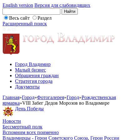
English version
Версия для слабовидящих
Весь сайт
Раздел
Расширенный поиск
Город Владимир
Малый бизнес
Обращения граждан
Стратегия города
Документы
Главная
»
Город
»
Фотогалерея
»
Город
»
Рождественская
ярмарка
»
VIII Забег Дедов Морозов во Владимире
День Победы
Новости
Бессмертный полк
Вспомним всех поименно
Владимирцы - Герои Советского Союза, Герои России