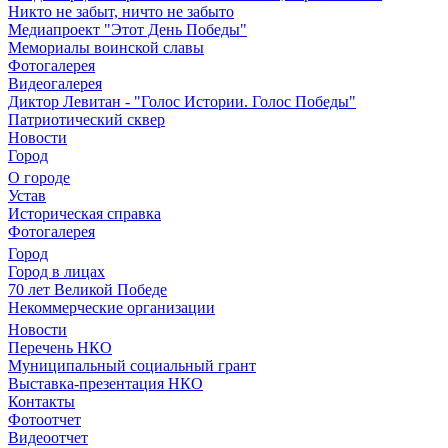
Никто не забыт, ничто не забыто
Медиапроект "Этот День Победы"
Мемориалы воинской славы
Фотогалерея
Видеогалерея
Диктор Левитан - "Голос Истории. Голос Победы"
Патриотический сквер
Новости
Город
О городе
Устав
Историческая справка
Фотогалерея
Город
Город в лицах
70 лет Великой Победе
Некоммерческие организации
Новости
Перечень НКО
Муниципальный социальный грант
Выставка-презентация НКО
Контакты
Фотоотчет
Видеоотчет