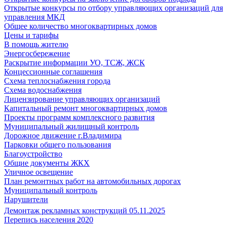
Открытые конкурсы по отбору управляющих организаций для
управления МКД
Общее количество многоквартирных домов
Цены и тарифы
В помощь жителю
Энергосбережение
Раскрытие информации УО, ТСЖ, ЖСК
Концессионные соглашения
Схема теплоснабжения города
Схема водоснабжения
Лицензирование управляющих организаций
Капитальный ремонт многоквартирных домов
Проекты программ комплексного развития
Муниципальный жилищный контроль
Дорожное движение г.Владимира
Парковки общего пользования
Благоустройство
Общие документы ЖКХ
Уличное освещение
План ремонтных работ на автомобильных дорогах
Муниципальный контроль
Нарушители
Демонтаж рекламных конструкций 05.11.2025
Перепись населения 2020