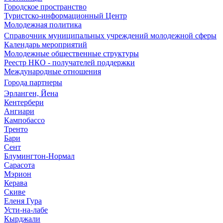
Городское пространство
Туристско-информационный Центр
Молодежная политика
Справочник муниципальных учреждений молодежной сферы
Календарь мероприятий
Молодежные общественные структуры
Реестр НКО - получателей поддержки
Международные отношения
Города партнеры
Эрланген, Йена
Кентербери
Ангиари
Кампобассо
Тренто
Бари
Сент
Блумингтон-Нормал
Сарасота
Мэрион
Керава
Скиве
Еленя Гура
Усти-на-лабе
Кырджали