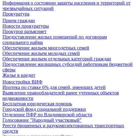
Информация о состоянии защиты населения и территорий от
чрезвычайных ситуаций
Прокуратура
Прием граждан
Новости прокуратуры
Прокурор разъясняет
Предоставление жилых помещений по договорам
социального найма
Обеспечение жильем многодетных семей
Обеспечение жильем молодых семей
Обеспечение жильем отдельных категорий граждан
Предоставление жилищных субсидий работникам бюджетной
сферы
Жилье в кредит
Новостройки ВИФ
Ипотека по ставке 6% для семей, имеющих детей
Выявление правообладателей ранее учтенных объектов
недвижимости
Бесплатная юридическая помощь
Городской фонд социальной поддержки
Отделение ПФР по Владимирской области
Голосование "Народный участковый"
Реестр брошенных и разукомплектованных транспортных
средств