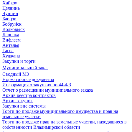
Хайкоу
Цзянинь
Чунцин
Баоцзи
Бобруйск
Волковыск
Ларнака
Вифлеем
Анталья
Гагра
Худжанд
Закупки и торги
Муниципальный заказ
Сводный МЗ
Нормативные документы
Информация о закупках по 44-ФЗ
Отчет о размещении муниципального заказа
Архив реестра контрактов
Архив закупок
Закупки вне системы
Торги по продаже муниципального имущества и прав на
земельные участки
Торги по продаже прав на земельные участки, находящиеся в
собственности Владимирской области