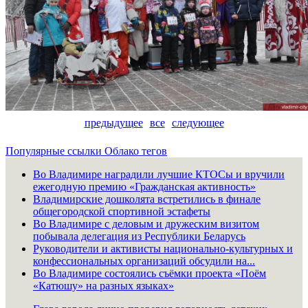
предыдущее
все
следующее
Популярные ссылки
Облако тегов
Во Владимире наградили лучшие КТОСы и вручили
ежегодную премию «Гражданская активность»
Владимирские дошколята встретились в финале
общегородской спортивной эстафеты
Во Владимире с деловым и дружеским визитом
побывала делегация из Республики Беларусь
Руководители и активисты национально-культурных и
конфессиональных организаций обсудили на...
Во Владимире состоялись съёмки проекта «Поём
«Катюшу» на разных языках»