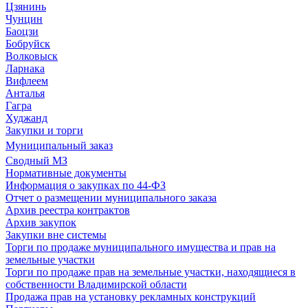
Цзянинь
Чунцин
Баоцзи
Бобруйск
Волковыск
Ларнака
Вифлеем
Анталья
Гагра
Худжанд
Закупки и торги
Муниципальный заказ
Сводный МЗ
Нормативные документы
Информация о закупках по 44-ФЗ
Отчет о размещении муниципального заказа
Архив реестра контрактов
Архив закупок
Закупки вне системы
Торги по продаже муниципального имущества и прав на
земельные участки
Торги по продаже прав на земельные участки, находящиеся в
собственности Владимирской области
Продажа прав на установку рекламных конструкций