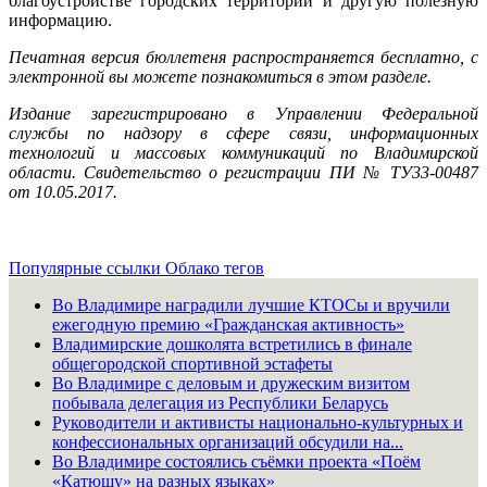
благоустройстве городских территорий и другую полезную
информацию.
Печатная версия бюллетеня распространяется бесплатно, с
электронной вы можете познакомиться в этом разделе.
Издание зарегистрировано в Управлении Федеральной
службы по надзору в сфере связи, информационных
технологий и массовых коммуникаций по Владимирской
области. Свидетельство о регистрации ПИ № ТУ33-00487
от 10.05.2017.
Популярные ссылки
Облако тегов
Во Владимире наградили лучшие КТОСы и вручили
ежегодную премию «Гражданская активность»
Владимирские дошколята встретились в финале
общегородской спортивной эстафеты
Во Владимире с деловым и дружеским визитом
побывала делегация из Республики Беларусь
Руководители и активисты национально-культурных и
конфессиональных организаций обсудили на...
Во Владимире состоялись съёмки проекта «Поём
«Катюшу» на разных языках»