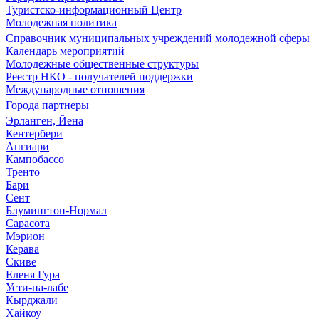
Туристско-информационный Центр
Молодежная политика
Справочник муниципальных учреждений молодежной сферы
Календарь мероприятий
Молодежные общественные структуры
Реестр НКО - получателей поддержки
Международные отношения
Города партнеры
Эрланген, Йена
Кентербери
Ангиари
Кампобассо
Тренто
Бари
Сент
Блумингтон-Нормал
Сарасота
Мэрион
Керава
Скиве
Еленя Гура
Усти-на-лабе
Кырджали
Хайкоу