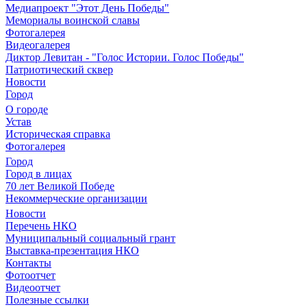
Медиапроект "Этот День Победы"
Мемориалы воинской славы
Фотогалерея
Видеогалерея
Диктор Левитан - "Голос Истории. Голос Победы"
Патриотический сквер
Новости
Город
О городе
Устав
Историческая справка
Фотогалерея
Город
Город в лицах
70 лет Великой Победе
Некоммерческие организации
Новости
Перечень НКО
Муниципальный социальный грант
Выставка-презентация НКО
Контакты
Фотоотчет
Видеоотчет
Полезные ссылки