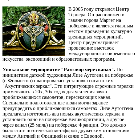
В 2005 году открылся Центр
Тернера. Он расположен в
гавани города Маргет на
побережье и является главным
местом проведения культурно-
зрелищных мероприятий.
Центр предусматривает
проведение выставок
международного современного
искусства, экспозиций и образовательных программ.
Уникальное мероприятие "Разговор через канал".
По
инициативе датской художницы Лизе Аутогена на побережье
(г. Фолькстон) планировалась установка гигантских
"Акустических зеркал". Эти интригующие огромные тарелки
применялись в 20х, 30х годах для усиления звука
приближающихся самолетов, пересекающих канал.
Специально подготовленные люди могли заранее
предупредить о приближающихся самолетах. Лизе Аутоггена
предлагала изготовить два новых акустических зеркала и
установить одно на побережье Великобритании, а другое
через канал (25 миль) на побережье Франции. Это должно
было стать поэтической метафорой дружеским отношениям
между Англией и Францией и связи с Европой.