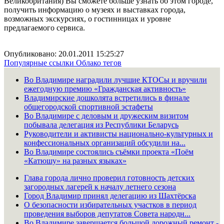
Великобритания) Вы сможете больше узнать об этом городе,
получить информацию о музеях и выставках города,
возможных экскурсиях, о гостинницах и уровне
предлагаемого сервиса.
Опубликовано: 20.01.2011 15:25:27
Популярные ссылки
Облако тегов
Во Владимире наградили лучшие КТОСы и вручили
ежегодную премию «Гражданская активность»
Владимирские дошколята встретились в финале
общегородской спортивной эстафеты
Во Владимире с деловым и дружеским визитом
побывала делегация из Республики Беларусь
Руководители и активисты национально-культурных и
конфессиональных организаций обсудили на...
Во Владимире состоялись съёмки проекта «Поём
«Катюшу» на разных языках»
Глава города лично проверил готовность детских
загородных лагерей к началу летнего сезона
Город Владимир принял делегацию из Шахтёрска
О безопасности избирательных участков в период
проведения выборов депутатов Совета народн...
Во Владимире завершается большой дорожный ремонт -