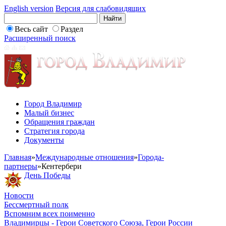
English version
Версия для слабовидящих
Весь сайт
Раздел
Расширенный поиск
Город Владимир
Малый бизнес
Обращения граждан
Стратегия города
Документы
Главная
»
Международные отношения
»
Города-
партнеры
»
Кентербери
День Победы
Новости
Бессмертный полк
Вспомним всех поименно
Владимирцы - Герои Советского Союза, Герои России