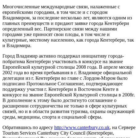
Многочисленные международные связи, налаженные с
европейскими городами, в том числе и с городом
Владимиром, за последние несколько лет, являются одним из
главных преимуществ и придают заявке города Кентербери
определенный вес. Партнерские связи между нашими
городами уже приносят свои плоды, в том числе и
культурные, местному населению, как города Кентербери, так
и Владимира.
Город Владимир активно поддержал инициативу города-
побратима Кентербери участвовать в конкурсе на звание
Европейской культурной столицы 2008 года. В апреле месяце
2002 года во время пребывания в г. Владимире официальной
делегации из г. Кентербери во главе с Лордом-Мэром было
подписано Протокольное Соглашение, подтверждающее
поддержку участия г. Кентербери в Восточном Кенте в
конкурсе на звание Европейской Культурной столицы в 2008г.
В дополнение к этому было достигнуто соглашение о
расширении сотрудничества не только в сфере культурных
связей, но и в области развития туризма, охраны окружающей
среды, медицины, спорта и социальной сферы.
Обратившись по адресу
http://www.canterbury.co.uk
, на Сервере
Tourism Services Canterbury City Council (Кентербери,