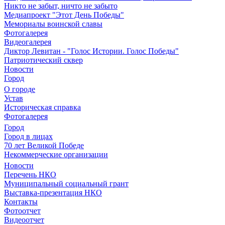
Никто не забыт, ничто не забыто
Медиапроект "Этот День Победы"
Мемориалы воинской славы
Фотогалерея
Видеогалерея
Диктор Левитан - "Голос Истории. Голос Победы"
Патриотический сквер
Новости
Город
О городе
Устав
Историческая справка
Фотогалерея
Город
Город в лицах
70 лет Великой Победе
Некоммерческие организации
Новости
Перечень НКО
Муниципальный социальный грант
Выставка-презентация НКО
Контакты
Фотоотчет
Видеоотчет