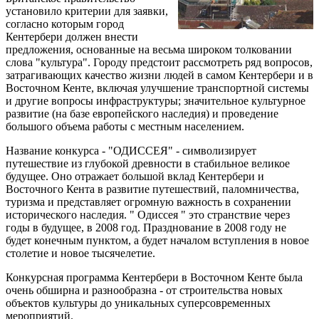
установило критерии для заявки,
согласно которым город
Кентербери должен внести
предложения, основанные на весьма широком толковании
слова "культура". Городу предстоит рассмотреть ряд вопросов,
затрагивающих качество жизни людей в самом Кентербери и в
Восточном Кенте, включая улучшение транспортной системы
и другие вопросы инфраструктуры; значительное культурное
развитие (на базе европейского наследия) и проведение
большого объема работы с местным населением.
Название конкурса - "ОДИССЕЯ" - символизирует
путешествие из глубокой древности в стабильное великое
будущее. Оно отражает большой вклад Кентербери и
Восточного Кента в развитие путешествий, паломничества,
туризма и представляет огромную важность в сохранении
исторического наследия. " Одиссея " это странствие через
годы в будущее, в 2008 год. Празднование в 2008 году не
будет конечным пунктом, а будет началом вступления в новое
столетие и новое тысячелетие.
Конкурсная программа Кентербери в Восточном Кенте была
очень обширна и разнообразна - от строительства новых
объектов культуры до уникальных суперсовременных
мероприятий.