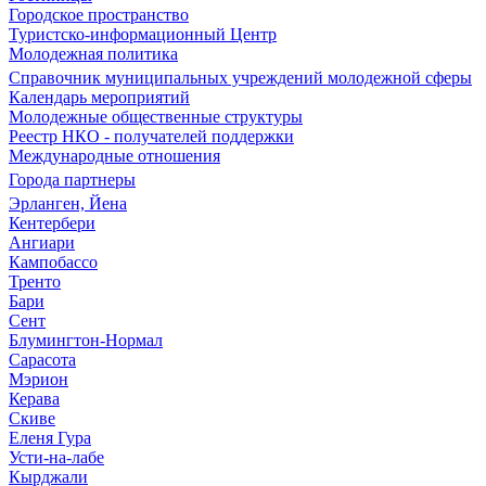
Городское пространство
Туристско-информационный Центр
Молодежная политика
Справочник муниципальных учреждений молодежной сферы
Календарь мероприятий
Молодежные общественные структуры
Реестр НКО - получателей поддержки
Международные отношения
Города партнеры
Эрланген, Йена
Кентербери
Ангиари
Кампобассо
Тренто
Бари
Сент
Блумингтон-Нормал
Сарасота
Мэрион
Керава
Скиве
Еленя Гура
Усти-на-лабе
Кырджали