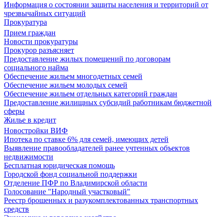
Информация о состоянии защиты населения и территорий от
чрезвычайных ситуаций
Прокуратура
Прием граждан
Новости прокуратуры
Прокурор разъясняет
Предоставление жилых помещений по договорам
социального найма
Обеспечение жильем многодетных семей
Обеспечение жильем молодых семей
Обеспечение жильем отдельных категорий граждан
Предоставление жилищных субсидий работникам бюджетной
сферы
Жилье в кредит
Новостройки ВИФ
Ипотека по ставке 6% для семей, имеющих детей
Выявление правообладателей ранее учтенных объектов
недвижимости
Бесплатная юридическая помощь
Городской фонд социальной поддержки
Отделение ПФР по Владимирской области
Голосование "Народный участковый"
Реестр брошенных и разукомплектованных транспортных
средств