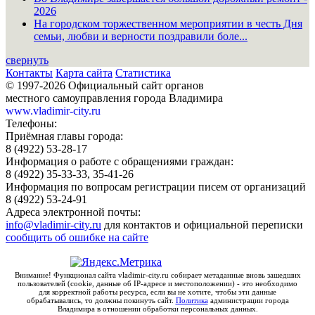
2026
На городском торжественном мероприятии в честь Дня
семьи, любви и верности поздравили боле...
свернуть
Контакты
Карта сайта
Статистика
© 1997-2026 Официальный сайт органов
местного самоуправления города Владимира
www.vladimir-city.ru
Телефоны:
Приёмная главы города:
8 (4922) 53-28-17
Информация о работе с обращениями граждан:
8 (4922) 35-33-33, 35-41-26
Информация по вопросам регистрации писем от организаций
8 (4922) 53-24-91
Адреса электронной почты:
info@vladimir-city.ru
для контактов и официальной переписки
сообщить об ошибке на сайте
Внимание! Функционал сайта vladimir-city.ru собирает метаданные вновь зашедших
пользователей (cookie, данные об IP-адресе и местоположении) - это необходимо
для корректной работы ресурса, если вы не хотите, чтобы эти данные
обрабатывались, то должны покинуть сайт.
Политика
администрации города
Владимира в отношении обработки персональных данных.