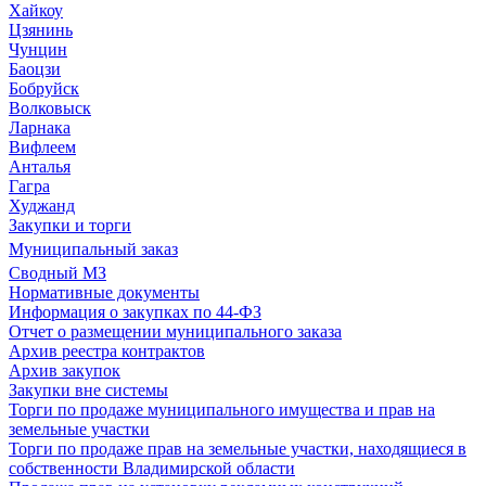
Хайкоу
Цзянинь
Чунцин
Баоцзи
Бобруйск
Волковыск
Ларнака
Вифлеем
Анталья
Гагра
Худжанд
Закупки и торги
Муниципальный заказ
Сводный МЗ
Нормативные документы
Информация о закупках по 44-ФЗ
Отчет о размещении муниципального заказа
Архив реестра контрактов
Архив закупок
Закупки вне системы
Торги по продаже муниципального имущества и прав на
земельные участки
Торги по продаже прав на земельные участки, находящиеся в
собственности Владимирской области