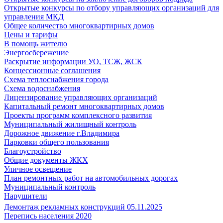
Открытые конкурсы по отбору управляющих организаций для
управления МКД
Общее количество многоквартирных домов
Цены и тарифы
В помощь жителю
Энергосбережение
Раскрытие информации УО, ТСЖ, ЖСК
Концессионные соглашения
Схема теплоснабжения города
Схема водоснабжения
Лицензирование управляющих организаций
Капитальный ремонт многоквартирных домов
Проекты программ комплексного развития
Муниципальный жилищный контроль
Дорожное движение г.Владимира
Парковки общего пользования
Благоустройство
Общие документы ЖКХ
Уличное освещение
План ремонтных работ на автомобильных дорогах
Муниципальный контроль
Нарушители
Демонтаж рекламных конструкций 05.11.2025
Перепись населения 2020