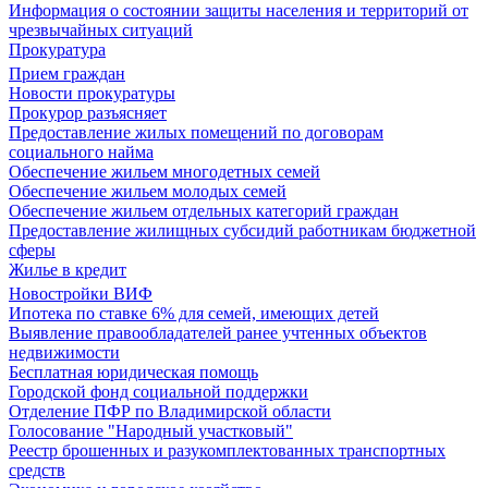
Информация о состоянии защиты населения и территорий от
чрезвычайных ситуаций
Прокуратура
Прием граждан
Новости прокуратуры
Прокурор разъясняет
Предоставление жилых помещений по договорам
социального найма
Обеспечение жильем многодетных семей
Обеспечение жильем молодых семей
Обеспечение жильем отдельных категорий граждан
Предоставление жилищных субсидий работникам бюджетной
сферы
Жилье в кредит
Новостройки ВИФ
Ипотека по ставке 6% для семей, имеющих детей
Выявление правообладателей ранее учтенных объектов
недвижимости
Бесплатная юридическая помощь
Городской фонд социальной поддержки
Отделение ПФР по Владимирской области
Голосование "Народный участковый"
Реестр брошенных и разукомплектованных транспортных
средств