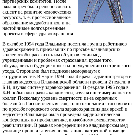
партнёрских комитетов. После
ряда встреч было решено сделать
акцент на развитие человеческих
ресурсов, т. е. профессиональное
образование медработников и на
настойчивые долговременные
проекты в сфере здравоохранения.
В октябре 1994 года Владимир посетила группа работников
здравоохранения, приехавших по просьбе владимирских
коллег, чтобы рассказать им об управлении мед.
учреждениями и проблемах страхования, кроме того,
обсуждались и будущие проекты по улучшению сестринского
ухода. Сторонами был подписан меморандум о
сотрудничестве. В марте 1994 года 4 врача - администратора и
главная медсестра Владимирской области провели 2 недели в
Б-Н, изучая систему здравоохранения. В феврале 1995 года в
Б-Н побывали врачи - кардиологи, изучая опыт американских
коллег. Поскольку уровень смертности из-за сердечных
болезней в России очень высок, то по окончании этого визита
по просьбе городского отдела здравоохранения для врачей и
медсестёр Владимира была проведена кардиологическая
конференция по профилактике, врачебному вмешательству,
реабилитации. В рамках конференции во владимирском мед
училище прошли занятия по оказанию экстренной помощи