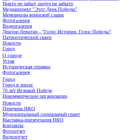
Никто не забыт, ничто не забыто
Медиапроект "Этот День Победы"
Мемориалы воинской славы
Фотогалерея
Видеогалерея
Диктор Левитан - "Голос Истории. Голос Победы"
Патриотический сквер
Новости
Город
О городе
Устав
Историческая справка
Фотогалерея
Город
Город в лицах
70 лет Великой Победе
Некоммерческие организации
Новости
Перечень НКО
Муниципальный социальный грант
Выставка-презентация НКО
Контакты
Фотоотчет
Видеоотчет