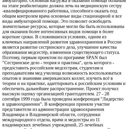
амбулаторно. Основная нагрузка в оказании помощи больным
на этапе реабилитации должна лечь на медицинскую сестру
-квалифицированного работника, способного оказать под
общим контролем врача основные виды стационарной и все
виды амбулаторной помощи. Это позволит освободить
значительные ресурсы, которые могли бы быть использованы
для оказания более интенсивных видов помощи в более
короткие сроки. В сложившихся условиях, одним из
ключевых направлений развития здравоохранения в России
является развитие сестринского дела, улучшение качества
образования медсестёр, изменения существующего статуса.
Поэтому, первым проектом по программе SPAN был
"Сестринское дело - теория и практика", цель которого -
предоставить российским медсестрам, студентам и
преподавателям мед училища возможность воспользоваться
опытом и знаниями американских коллег, изучить всё в
теории и на практике, адаптировать к российским условиям и
обеспечить дальнейшее распространение. Проект получил
высокую оценку организацией грантодателем. 27 - 28
сентября 1999 года была проведена конференция "Лидерство
в здравоохранении". В конференции приняли участие
представители из администрации здравоохранения
Владимира и Владимирской области, сотрудники
международного отдела, врачи и медсестры из 11
владимирских лечебных учреждений, 25 лечебных