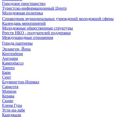
Городское пространство
Туристско-информационный Центр
Молодежная политика
Справочник муниципальных учреждений молодежной сферы
Календарь мероприятий
Молодежные общественные структуры
Реестр НКО - получателей поддержки
Международные отношения
Города партнеры
Эрланген, Йена
Кентербери
Ангиари
Кампобассо
Тренто
Бари
Сент
Блумингтон-Нормал
Сарасота
Мэрион
Керава
Скиве
Еленя Гура
Усти-на-лабе
Кырджали