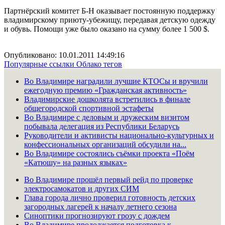
Партнёрский комитет Б-Н оказывает постоянную поддержку
владимирскому приюту-убежищу, передавая детскую одежду
и обувь. Помощи уже было оказано на сумму более 1 500 $.
Опубликовано: 10.01.2011 14:49:16
Популярные ссылки
Облако тегов
Во Владимире наградили лучшие КТОСы и вручили
ежегодную премию «Гражданская активность»
Владимирские дошколята встретились в финале
общегородской спортивной эстафеты
Во Владимире с деловым и дружеским визитом
побывала делегация из Республики Беларусь
Руководители и активисты национально-культурных и
конфессиональных организаций обсудили на...
Во Владимире состоялись съёмки проекта «Поём
«Катюшу» на разных языках»
Во Владимире прошёл первый рейд по проверке
электросамокатов и других СИМ
Глава города лично проверил готовность детских
загородных лагерей к началу летнего сезона
Синоптики прогнозируют грозу с дождем
Во Владимире продолжается подготовка к