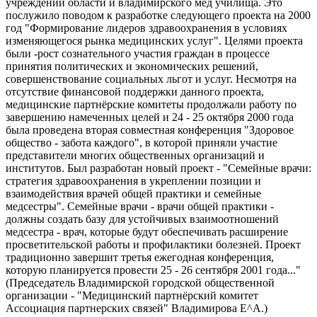
учреждений области и владимирского мед училища. Это
послужило поводом к разработке следующего проекта на 2000
год "Формирование лидеров здравоохранения в условиях
изменяющегося рынка медицинских услуг". Целями проекта
были -рост сознательного участия граждан в процессе
принятия политических и экономических решений,
совершенствование социальных льгот и услуг. Несмотря на
отсутствие финансовой поддержки данного проекта,
медицинские партнёрские комитеты продолжали работу по
завершению намеченных целей и 24 - 25 октября 2000 года
была проведена вторая совместная конференция "Здоровое
общество - забота каждого", в которой приняли участие
представители многих общественных организаций и
институтов. Был разработан новый проект - "Семейные врачи:
стратегия здравоохранения в укреплении позиции и
взаимодействия врачей общей практики и семейные
медсестры". Семейные врачи - врачи общей практики -
должны создать базу для устойчивых взаимоотношений
медсестра - врач, которые будут обеспечивать расширение
просветительской работы и профилактики болезней. Проект
традиционно завершит третья ежегодная конференция,
которую планируется провести 25 - 26 сентября 2001 года..."
(Председатель Владимирской городской общественной
организации - "Медицинский партнёрский комитет
Ассоциация партнерских связей" Владимирова Е^А.)