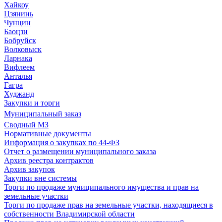
Хайкоу
Цзянинь
Чунцин
Баоцзи
Бобруйск
Волковыск
Ларнака
Вифлеем
Анталья
Гагра
Худжанд
Закупки и торги
Муниципальный заказ
Сводный МЗ
Нормативные документы
Информация о закупках по 44-ФЗ
Отчет о размещении муниципального заказа
Архив реестра контрактов
Архив закупок
Закупки вне системы
Торги по продаже муниципального имущества и прав на
земельные участки
Торги по продаже прав на земельные участки, находящиеся в
собственности Владимирской области