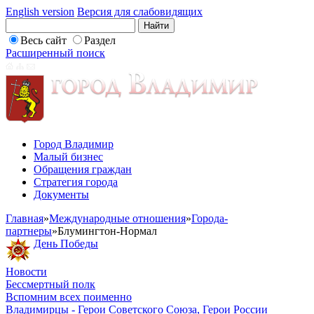
English version
Версия для слабовидящих
Весь сайт
Раздел
Расширенный поиск
Город Владимир
Малый бизнес
Обращения граждан
Стратегия города
Документы
Главная
»
Международные отношения
»
Города-
партнеры
»
Блумингтон-Нормал
День Победы
Новости
Бессмертный полк
Вспомним всех поименно
Владимирцы - Герои Советского Союза, Герои России