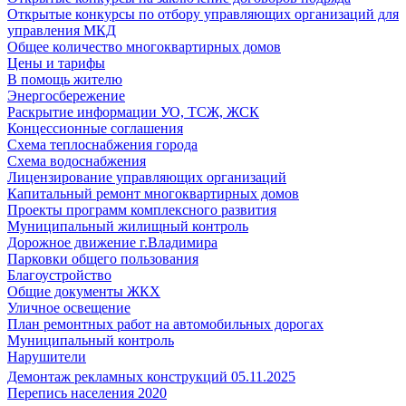
Открытые конкурсы по отбору управляющих организаций для
управления МКД
Общее количество многоквартирных домов
Цены и тарифы
В помощь жителю
Энергосбережение
Раскрытие информации УО, ТСЖ, ЖСК
Концессионные соглашения
Схема теплоснабжения города
Схема водоснабжения
Лицензирование управляющих организаций
Капитальный ремонт многоквартирных домов
Проекты программ комплексного развития
Муниципальный жилищный контроль
Дорожное движение г.Владимира
Парковки общего пользования
Благоустройство
Общие документы ЖКХ
Уличное освещение
План ремонтных работ на автомобильных дорогах
Муниципальный контроль
Нарушители
Демонтаж рекламных конструкций 05.11.2025
Перепись населения 2020