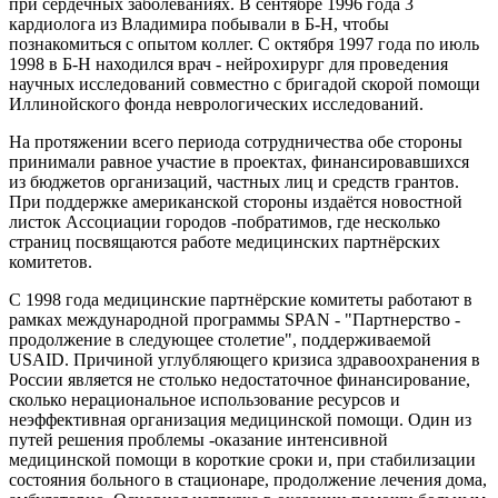
при сердечных заболеваниях. В сентябре 1996 года 3
кардиолога из Владимира побывали в Б-Н, чтобы
познакомиться с опытом коллег. С октября 1997 года по июль
1998 в Б-Н находился врач - нейрохирург для проведения
научных исследований совместно с бригадой скорой помощи
Иллинойского фонда неврологических исследований.
На протяжении всего периода сотрудничества обе стороны
принимали равное участие в проектах, финансировавшихся
из бюджетов организаций, частных лиц и средств грантов.
При поддержке американской стороны издаётся новостной
листок Ассоциации городов -побратимов, где несколько
страниц посвящаются работе медицинских партнёрских
комитетов.
С 1998 года медицинские партнёрские комитеты работают в
рамках международной программы SPAN - "Партнерство -
продолжение в следующее столетие", поддерживаемой
USAID. Причиной углубляющего кризиса здравоохранения в
России является не столько недостаточное финансирование,
сколько нерациональное использование ресурсов и
неэффективная организация медицинской помощи. Один из
путей решения проблемы -оказание интенсивной
медицинской помощи в короткие сроки и, при стабилизации
состояния больного в стационаре, продолжение лечения дома,