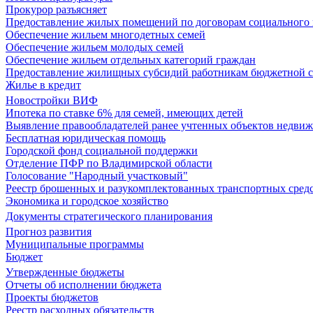
Прокурор разъясняет
Предоставление жилых помещений по договорам социального
Обеспечение жильем многодетных семей
Обеспечение жильем молодых семей
Обеспечение жильем отдельных категорий граждан
Предоставление жилищных субсидий работникам бюджетной 
Жилье в кредит
Новостройки ВИФ
Ипотека по ставке 6% для семей, имеющих детей
Выявление правообладателей ранее учтенных объектов недви
Бесплатная юридическая помощь
Городской фонд социальной поддержки
Отделение ПФР по Владимирской области
Голосование "Народный участковый"
Реестр брошенных и разукомплектованных транспортных сред
Экономика и городское хозяйство
Документы стратегического планирования
Прогноз развития
Муниципальные программы
Бюджет
Утвержденные бюджеты
Отчеты об исполнении бюджета
Проекты бюджетов
Реестр расходных обязательств