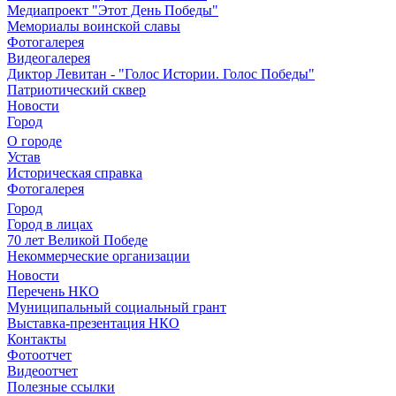
Медиапроект "Этот День Победы"
Мемориалы воинской славы
Фотогалерея
Видеогалерея
Диктор Левитан - "Голос Истории. Голос Победы"
Патриотический сквер
Новости
Город
О городе
Устав
Историческая справка
Фотогалерея
Город
Город в лицах
70 лет Великой Победе
Некоммерческие организации
Новости
Перечень НКО
Муниципальный социальный грант
Выставка-презентация НКО
Контакты
Фотоотчет
Видеоотчет
Полезные ссылки