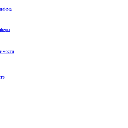
 найма
сферы
жимости
ств