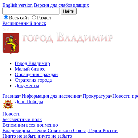
English version
Версия для слабовидящих
Весь сайт
Раздел
Расширенный поиск
Город Владимир
Малый бизнес
Обращения граждан
Стратегия города
Документы
Главная
»
Информация для населения
»
Прокуратура
»
Новости пр
День Победы
Новости
Бессмертный полк
Вспомним всех поименно
Владимирцы - Герои Советского Союза, Герои России
Никто не забыт, ничто не забыто