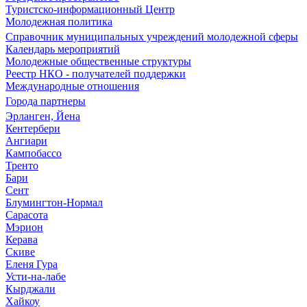
Туристско-информационный Центр
Молодежная политика
Справочник муниципальных учреждений молодежной сферы
Календарь мероприятий
Молодежные общественные структуры
Реестр НКО - получателей поддержки
Международные отношения
Города партнеры
Эрланген, Йена
Кентербери
Ангиари
Кампобассо
Тренто
Бари
Сент
Блумингтон-Нормал
Сарасота
Мэрион
Керава
Скиве
Еленя Гура
Усти-на-лабе
Кырджали
Хайкоу