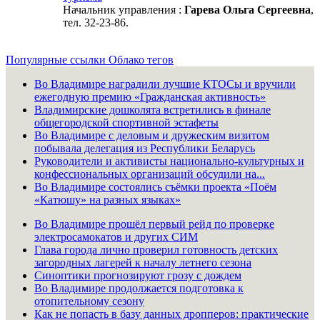
Начальник управления :
Гарева Ольга Сергеевна
,
тел. 32-23-86.
Популярные ссылки
Облако тегов
Во Владимире наградили лучшие КТОСы и вручили
ежегодную премию «Гражданская активность»
Владимирские дошколята встретились в финале
общегородской спортивной эстафеты
Во Владимире с деловым и дружеским визитом
побывала делегация из Республики Беларусь
Руководители и активисты национально-культурных и
конфессиональных организаций обсудили на...
Во Владимире состоялись съёмки проекта «Поём
«Катюшу» на разных языках»
Во Владимире прошёл первый рейд по проверке
электросамокатов и других СИМ
Глава города лично проверил готовность детских
загородных лагерей к началу летнего сезона
Синоптики прогнозируют грозу с дождем
Во Владимире продолжается подготовка к
отопительному сезону
Как не попасть в базу данных дропперов: практические