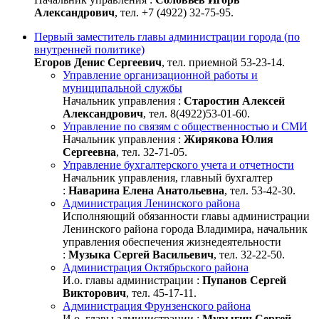
Александрович
, тел. +7 (4922) 32-75-95.
Первый заместитель главы администрации города (по
внутренней политике)
Егоров Денис Сергеевич
, тел. приемной 53-23-14.
Управление организационной работы и
муниципальной службы
Начальник управления :
Старостин Алексей
Александрович
, тел. 8(4922)53-01-60.
Управление по связям с общественностью и СМИ
Начальник управления :
Жирякова Юлия
Сергеевна
, тел. 32-71-05.
Управление бухгалтерского учета и отчетности
Начальник управления, главный бухгалтер
:
Наварина Елена Анатольевна
, тел. 53-42-30.
Администрация Ленинского района
Исполняющий обязанности главы администрации
Ленинского района города Владимира, начальник
управления обеспечения жизнедеятельности
:
Музыка Сергей Васильевич
, тел. 32-22-50.
Администрация Октябрьского района
И.о. главы администрации :
Пупанов Сергей
Викторович
, тел. 45-17-11.
Администрация Фрунзенского района
И.о. главы администрации :
Мурыгин Сергей