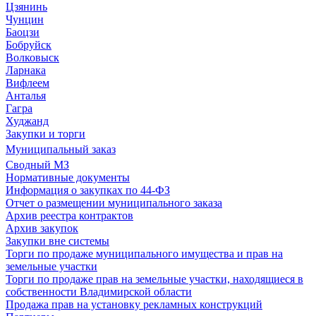
Цзянинь
Чунцин
Баоцзи
Бобруйск
Волковыск
Ларнака
Вифлеем
Анталья
Гагра
Худжанд
Закупки и торги
Муниципальный заказ
Сводный МЗ
Нормативные документы
Информация о закупках по 44-ФЗ
Отчет о размещении муниципального заказа
Архив реестра контрактов
Архив закупок
Закупки вне системы
Торги по продаже муниципального имущества и прав на
земельные участки
Торги по продаже прав на земельные участки, находящиеся в
собственности Владимирской области
Продажа прав на установку рекламных конструкций