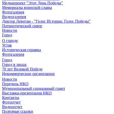
Медиапроект "Этот День Победы"
Мемориалы воинской славы
Фотогалерея
Видеогалерея
Диктор Левитан - "Голос Истории. Голос Победы"
Патриотический сквер
Новости
Город
О городе
Устав
Историческая справка
Фотогалерея
Город
Город в лицах
70 лет Великой Победе
Некоммерческие организации
Новости
Перечень НКО
Муниципальный социальный грант
Выставка-презентация НКО
Контакты
Фотоотчет
Видеоотчет
Полезные ссылки