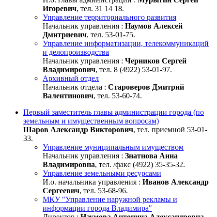
Игоревич
, тел. 31 14 18.
Управление территориального развития
Начальник управления :
Наумов Алексей
Дмитриевич
, тел. 53-01-75.
Управление информатизации, телекоммуникаций
и делопроизводства
Начальник управления :
Черников Сергей
Владимирович
, тел. 8 (4922) 53-01-97.
Архивный отдел
Начальник отдела :
Староверов Дмитрий
Валентинович
, тел. 53-60-74.
Первый заместитель главы администрации города (по
земельным и имущественным вопросам)
Шаров Александр Викторович
, тел. приемной 53-01-
33.
Управление муниципальным имуществом
Начальник управления :
Знатнова Анна
Владимировна
, тел. /факс (4922) 35-35-32.
Управление земельными ресурсами
И.о. начальника управления :
Иванов Александр
Сергеевич
, тел. 53-68-96.
МКУ "Управление наружной рекламы и
информации города Владимира"
Директор :
Наумова Антонина Александровна
,