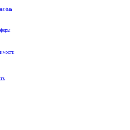
 найма
сферы
жимости
ств