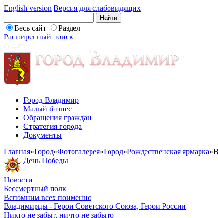
English version
Версия для слабовидящих
Весь сайт
Раздел
Расширенный поиск
Город Владимир
Малый бизнес
Обращения граждан
Стратегия города
Документы
Главная
»
Город
»
Фотогалерея
»
Город
»
Рождественская ярмарка
»
В
День Победы
Новости
Бессмертный полк
Вспомним всех поименно
Владимирцы - Герои Советского Союза, Герои России
Никто не забыт, ничто не забыто