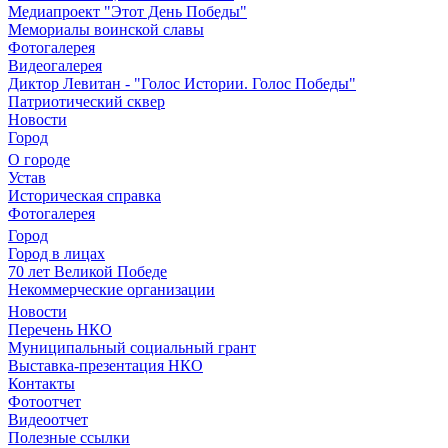
Медиапроект "Этот День Победы"
Мемориалы воинской славы
Фотогалерея
Видеогалерея
Диктор Левитан - "Голос Истории. Голос Победы"
Патриотический сквер
Новости
Город
О городе
Устав
Историческая справка
Фотогалерея
Город
Город в лицах
70 лет Великой Победе
Некоммерческие организации
Новости
Перечень НКО
Муниципальный социальный грант
Выставка-презентация НКО
Контакты
Фотоотчет
Видеоотчет
Полезные ссылки