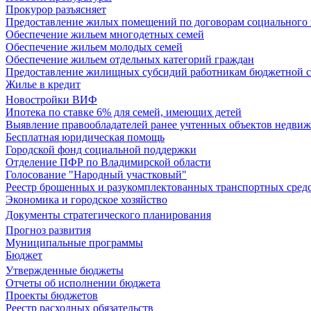
Прокурор разъясняет
Предоставление жилых помещений по договорам социального
Обеспечение жильем многодетных семей
Обеспечение жильем молодых семей
Обеспечение жильем отдельных категорий граждан
Предоставление жилищных субсидий работникам бюджетной 
Жилье в кредит
Новостройки ВИФ
Ипотека по ставке 6% для семей, имеющих детей
Выявление правообладателей ранее учтенных объектов недви
Бесплатная юридическая помощь
Городской фонд социальной поддержки
Отделение ПФР по Владимирской области
Голосование "Народный участковый"
Реестр брошенных и разукомплектованных транспортных сред
Экономика и городское хозяйство
Документы стратегического планирования
Прогноз развития
Муниципальные программы
Бюджет
Утвержденные бюджеты
Отчеты об исполнении бюджета
Проекты бюджетов
Реестр расходных обязательств