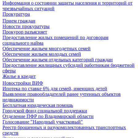
Информация о состоянии защиты населения и территорий от
чрезвычайных ситуаций
Прокуратура
Прием граждан
Новости прокуратуры
Прокурор разъясняет
Предоставление жилых помещений по договорам
социального найма
Обеспечение жильем многодетных семей
Обеспечение жильем молодых семей
Обеспечение жильем отдельных категорий граждан
Предоставление жилищных субсидий работникам бюджетной
сферы
Жилье в кредит
Новостройки ВИФ
Ипотека по ставке 6% для семей, имеющих детей
Выявление правообладателей ранее учтенных объектов
недвижимости
Бесплатная юридическая помощь
Городской фонд социальной поддержки
Отделение ПФР по Владимирской области
Голосование "Народный участковый"
Реестр брошенных и разукомплектованных транспортных
средств