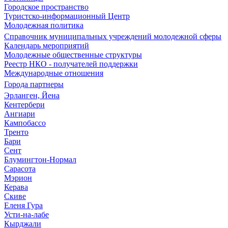
Городское пространство
Туристско-информационный Центр
Молодежная политика
Справочник муниципальных учреждений молодежной сферы
Календарь мероприятий
Молодежные общественные структуры
Реестр НКО - получателей поддержки
Международные отношения
Города партнеры
Эрланген, Йена
Кентербери
Ангиари
Кампобассо
Тренто
Бари
Сент
Блумингтон-Нормал
Сарасота
Мэрион
Керава
Скиве
Еленя Гура
Усти-на-лабе
Кырджали