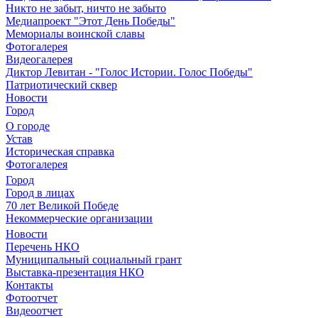
Никто не забыт, ничто не забыто
Медиапроект "Этот День Победы"
Мемориалы воинской славы
Фотогалерея
Видеогалерея
Диктор Левитан - "Голос Истории. Голос Победы"
Патриотический сквер
Новости
Город
О городе
Устав
Историческая справка
Фотогалерея
Город
Город в лицах
70 лет Великой Победе
Некоммерческие организации
Новости
Перечень НКО
Муниципальный социальный грант
Выставка-презентация НКО
Контакты
Фотоотчет
Видеоотчет