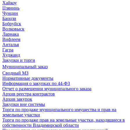
Хайкоу
Цзянинь
Чунцин
Баоцзи
Бобруйск
Волковыск
Ларнака
Вифлеем
Анталья
Гагра
Худжанд
Закупки и торги
Муниципальный заказ
Сводный МЗ
Нормативные документы
Информация о закупках по 44-ФЗ
Отчет о размещении муниципального заказа
Архив реестра контрактов
Архив закупок
Закупки вне системы
Торги по продаже муниципального имущества и прав на
земельные участки
Торги по продаже прав на земельные участки, находящиеся в
собственности Владимирской области