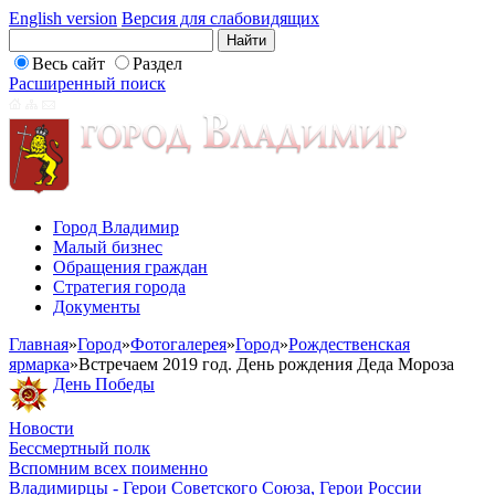
English version
Версия для слабовидящих
Весь сайт
Раздел
Расширенный поиск
Город Владимир
Малый бизнес
Обращения граждан
Стратегия города
Документы
Главная
»
Город
»
Фотогалерея
»
Город
»
Рождественская
ярмарка
»
Встречаем 2019 год. День рождения Деда Мороза
День Победы
Новости
Бессмертный полк
Вспомним всех поименно
Владимирцы - Герои Советского Союза, Герои России