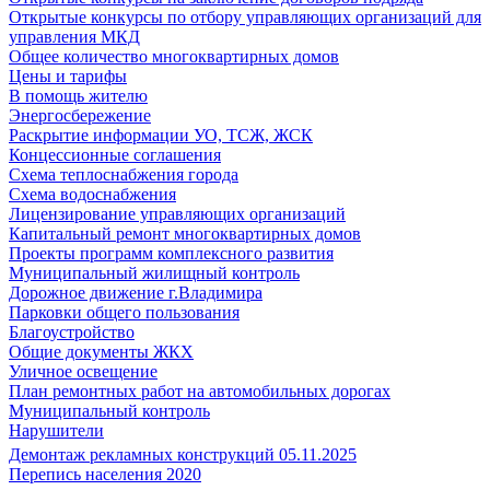
Открытые конкурсы по отбору управляющих организаций для
управления МКД
Общее количество многоквартирных домов
Цены и тарифы
В помощь жителю
Энергосбережение
Раскрытие информации УО, ТСЖ, ЖСК
Концессионные соглашения
Схема теплоснабжения города
Схема водоснабжения
Лицензирование управляющих организаций
Капитальный ремонт многоквартирных домов
Проекты программ комплексного развития
Муниципальный жилищный контроль
Дорожное движение г.Владимира
Парковки общего пользования
Благоустройство
Общие документы ЖКХ
Уличное освещение
План ремонтных работ на автомобильных дорогах
Муниципальный контроль
Нарушители
Демонтаж рекламных конструкций 05.11.2025
Перепись населения 2020