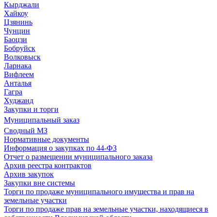
Кырджали
Хайкоу
Цзянинь
Чунцин
Баоцзи
Бобруйск
Волковыск
Ларнака
Вифлеем
Анталья
Гагра
Худжанд
Закупки и торги
Муниципальный заказ
Сводный МЗ
Нормативные документы
Информация о закупках по 44-ФЗ
Отчет о размещении муниципального заказа
Архив реестра контрактов
Архив закупок
Закупки вне системы
Торги по продаже муниципального имущества и прав на
земельные участки
Торги по продаже прав на земельные участки, находящиеся в