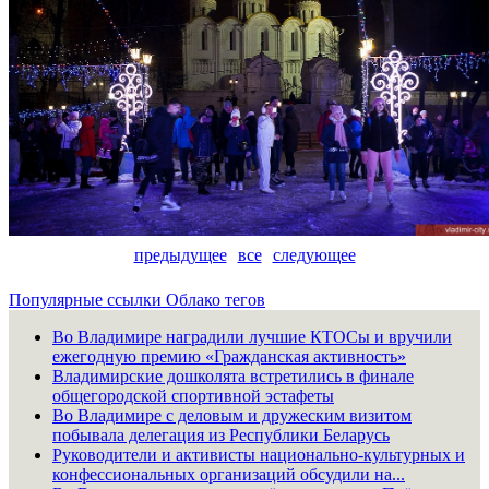
предыдущее
все
следующее
Популярные ссылки
Облако тегов
Во Владимире наградили лучшие КТОСы и вручили
ежегодную премию «Гражданская активность»
Владимирские дошколята встретились в финале
общегородской спортивной эстафеты
Во Владимире с деловым и дружеским визитом
побывала делегация из Республики Беларусь
Руководители и активисты национально-культурных и
конфессиональных организаций обсудили на...