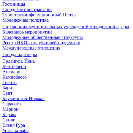
Гостиницы
Городское пространство
Туристско-информационный Центр
Молодежная политика
Справочник муниципальных учреждений молодежной сферы
Календарь мероприятий
Молодежные общественные структуры
Реестр НКО - получателей поддержки
Международные отношения
Города партнеры
Эрланген, Йена
Кентербери
Ангиари
Кампобассо
Тренто
Бари
Сент
Блумингтон-Нормал
Сарасота
Мэрион
Керава
Скиве
Еленя Гура
Усти-на-лабе