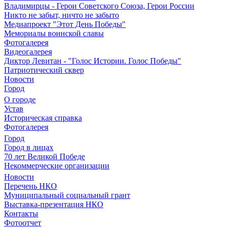
Владимирцы - Герои Советского Союза, Герои России
Никто не забыт, ничто не забыто
Медиапроект "Этот День Победы"
Мемориалы воинской славы
Фотогалерея
Видеогалерея
Диктор Левитан - "Голос Истории. Голос Победы"
Патриотический сквер
Новости
Город
О городе
Устав
Историческая справка
Фотогалерея
Город
Город в лицах
70 лет Великой Победе
Некоммерческие организации
Новости
Перечень НКО
Муниципальный социальный грант
Выставка-презентация НКО
Контакты
Фотоотчет