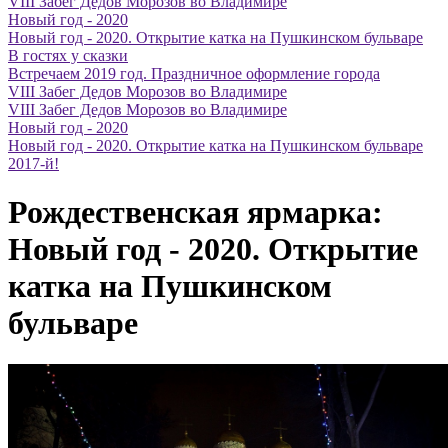
VIII Забег Дедов Морозов во Владимире
Новый год - 2020
Новый год - 2020. Открытие катка на Пушкинском бульваре
В гостях у сказки
Встречаем 2019 год. Праздничное оформление города
VIII Забег Дедов Морозов во Владимире
VIII Забег Дедов Морозов во Владимире
Новый год - 2020
Новый год - 2020. Открытие катка на Пушкинском бульваре
2017-й!
Рождественская ярмарка:
Новый год - 2020. Открытие
катка на Пушкинском
бульваре