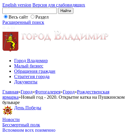
English version
Версия для слабовидящих
Весь сайт
Раздел
Расширенный поиск
Город Владимир
Малый бизнес
Обращения граждан
Стратегия города
Документы
Главная
»
Город
»
Фотогалерея
»
Город
»
Рождественская
ярмарка
»
Новый год - 2020. Открытие катка на Пушкинском
бульваре
День Победы
Новости
Бессмертный полк
Вспомним всех поименно