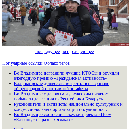
предыдущее
все
следующее
Популярные ссылки
Облако тегов
Во Владимире наградили лучшие КТОСы и вручили
ежегодную премию «Гражданская активность»
Владимирские дошколята встретились в финале
общегородской спортивной эстафеты
Во Владимире с деловым и дружеским визитом
побывала делегация из Республики Беларусь
Руководители и активисты национально-культурных и
конфессиональных организаций обсудили на...
Во Владимире состоялись съёмки проекта «Поём
«Катюшу» на разных языках»