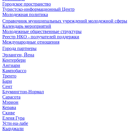
Городское пространство
Туристско-информационный Центр
Молодежная политика
Справочник муниципальных учреждений молодежной сферы
Календарь мероприятий
Молодежные общественные структуры
Реестр НКО - получателей поддержки
Международные отношения
Города партнеры
Эрланген, Йена
Кентербери
Ангиари
Кампобассо
Тренто
Бари
Сент
Блумингтон-Нормал
Сарасота
Мэрион
Керава
Скиве
Еленя Гура
Усти-на-лабе
Кырджали