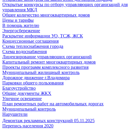
Открытые конкурсы по отбору управляющих организаций для
управления МКД
Общее количество многоквартирных домов
Цены и тарифы
В помощь жителю
Энергосбережение
Раскрытие информации УО, ТСЖ, ЖСК
Концессионные соглашения
Схема теплоснабжения города
Схема водоснабжения
Лицензирование управляющих организаций
Капитальный ремонт многоквартирных домов
Проекты программ комплексного развития
Муниципальный жилищный контроль
Дорожное движение г.Владимира
Парковки общего пользования
Благоустройство
Общие документы ЖКХ
Уличное освещение
План ремонтных работ на автомобильных дорогах
Муниципальный контроль
Нарушители
Демонтаж рекламных конструкций 05.11.2025
Перепись населения 2020