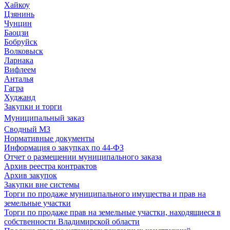
Хайкоу
Цзянинь
Чунцин
Баоцзи
Бобруйск
Волковыск
Ларнака
Вифлеем
Анталья
Гагра
Худжанд
Закупки и торги
Муниципальный заказ
Сводный МЗ
Нормативные документы
Информация о закупках по 44-ФЗ
Отчет о размещении муниципального заказа
Архив реестра контрактов
Архив закупок
Закупки вне системы
Торги по продаже муниципального имущества и прав на
земельные участки
Торги по продаже прав на земельные участки, находящиеся в
собственности Владимирской области