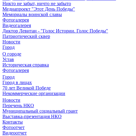
Никто не забыт, ничто не забыто
Медиапроект "Этот День Победы"
Мемориалы воинской славы
Фотогалерея
Видеогалерея
Диктор Левитан - "Голос Истории. Голос Победы"
Патриотический сквер
Новости
Город
О городе
Устав
Историческая справка
Фотогалерея
Город
Город в лицах
70 лет Великой Победе
Некоммерческие организации
Новости
Перечень НКО
Муниципальный социальный грант
Выставка-презентация НКО
Контакты
Фотоотчет
Видеоотчет