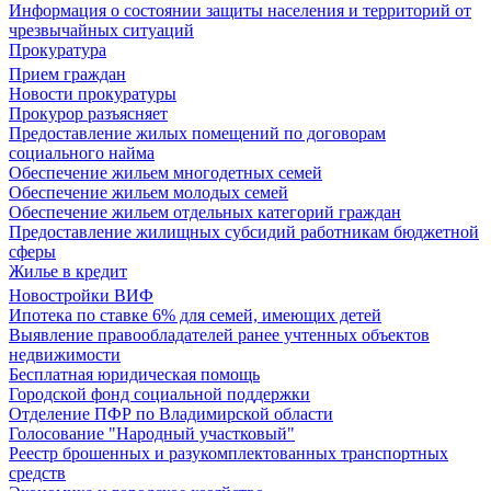
Информация о состоянии защиты населения и территорий от
чрезвычайных ситуаций
Прокуратура
Прием граждан
Новости прокуратуры
Прокурор разъясняет
Предоставление жилых помещений по договорам
социального найма
Обеспечение жильем многодетных семей
Обеспечение жильем молодых семей
Обеспечение жильем отдельных категорий граждан
Предоставление жилищных субсидий работникам бюджетной
сферы
Жилье в кредит
Новостройки ВИФ
Ипотека по ставке 6% для семей, имеющих детей
Выявление правообладателей ранее учтенных объектов
недвижимости
Бесплатная юридическая помощь
Городской фонд социальной поддержки
Отделение ПФР по Владимирской области
Голосование "Народный участковый"
Реестр брошенных и разукомплектованных транспортных
средств