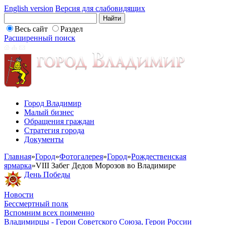
English version
Версия для слабовидящих
Весь сайт
Раздел
Расширенный поиск
Город Владимир
Малый бизнес
Обращения граждан
Стратегия города
Документы
Главная
»
Город
»
Фотогалерея
»
Город
»
Рождественская
ярмарка
»
VIII Забег Дедов Морозов во Владимире
День Победы
Новости
Бессмертный полк
Вспомним всех поименно
Владимирцы - Герои Советского Союза, Герои России