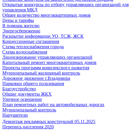
Открытые конкурсы по отбору управляющих организаций для
управления МКД
Общее количество многоквартирных домов
Цены и тарифы
В помощь жителю
Энергосбережение
Раскрытие информации УО, ТСЖ, ЖСК
Концессионные соглашения
Схема теплоснабжения города
Схема водоснабжения
Лицензирование управляющих организаций
Капитальный ремонт многоквартирных домов
Проекты программ комплексного развития
Муниципальный жилищный контроль
Дорожное движение г.Владимира
Парковки общего пользования
Благоустройство
Общие документы ЖКХ
Уличное освещение
План ремонтных работ на автомобильных дорогах
Муниципальный контроль
Нарушители
Демонтаж рекламных конструкций 05.11.2025
Перепись населения 2020