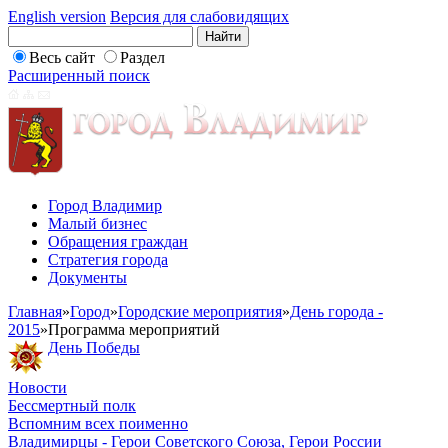
English version
Версия для слабовидящих
Весь сайт
Раздел
Расширенный поиск
Город Владимир
Малый бизнес
Обращения граждан
Стратегия города
Документы
Главная
»
Город
»
Городские мероприятия
»
День города -
2015
»
Программа мероприятий
День Победы
Новости
Бессмертный полк
Вспомним всех поименно
Владимирцы - Герои Советского Союза, Герои России