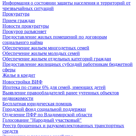
Информация о состоянии защиты населения и территорий от
чрезвычайных ситуаций
Прокуратура
Прием граждан
Новости прокуратуры
Прокурор разъясняет
Предоставление жилых помещений по договорам
социального найма
Обеспечение жильем многодетных семей
Обеспечение жильем молодых семей
Обеспечение жильем отдельных категорий граждан
Предоставление жилищных субсидий работникам бюджетной
сферы
Жилье в кредит
Новостройки ВИФ
Ипотека по ставке 6% для семей, имеющих детей
Выявление правообладателей ранее учтенных объектов
недвижимости
Бесплатная юридическая помощь
Городской фонд социальной поддержки
Отделение ПФР по Владимирской области
Голосование "Народный участковый"
Реестр брошенных и разукомплектованных транспортных
средств