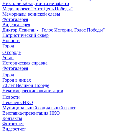
Никто не забыт, ничто не забыто
Медиапроект "Этот День Победы"
Мемориалы воинской славы
Фотогалерея
Видеогалерея
Диктор Левитан - "Голос Истории. Голос Победы"
Патриотический сквер
Новости
Город
О городе
Устав
Историческая справка
Фотогалерея
Город
Город в лицах
70 лет Великой Победе
Некоммерческие организации
Новости
Перечень НКО
Муниципальный социальный грант
Выставка-презентация НКО
Контакты
Фотоотчет
Видеоотчет