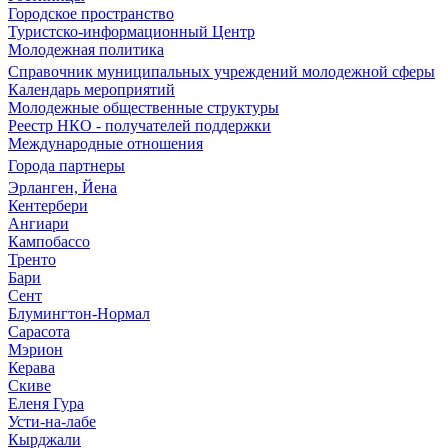
Городское пространство
Туристско-информационный Центр
Молодежная политика
Справочник муниципальных учреждений молодежной сферы
Календарь мероприятий
Молодежные общественные структуры
Реестр НКО - получателей поддержки
Международные отношения
Города партнеры
Эрланген, Йена
Кентербери
Ангиари
Кампобассо
Тренто
Бари
Сент
Блумингтон-Нормал
Сарасота
Мэрион
Керава
Скиве
Еленя Гура
Усти-на-лабе
Кырджали