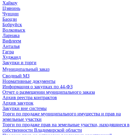
Хайкоу
Цзянинь
Чунцин
Баоцзи
Бобруйск
Волковыск
Ларнака
Вифлеем
Анталья
Гагра
Худжанд
Закупки и торги
Муниципальный заказ
Сводный МЗ
Нормативные документы
Информация о закупках по 44-ФЗ
Отчет о размещении муниципального заказа
Архив реестра контрактов
Архив закупок
Закупки вне системы
Торги по продаже муниципального имущества и прав на
земельные участки
Торги по продаже прав на земельные участки, находящиеся в
собственности Владимирской области