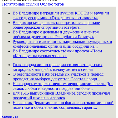
Популярные ссылки
Облако тегов
Во Владимире наградили лучшие КТОСы и вручили
ежегодную премию «Гражданская активность»
Владимирские дошколята встретились в финале
общегородской спортивной эстафеты
Во Владимире с деловым и дружеским визитом
побывала делегация из Республики Беларусь
Руководители и активисты национально-культурных и
конфессиональных организаций обсудили на...
Во Владимире состоялись съёмки проекта «Поём
«Катюшу» на разных языках»
Глава города лично проверил готовность детских
загородных лагерей к началу летнего сезона
О безопасности избирательных участков в период
проведения выборов депутатов Совета народн...
На городском торжественном мероприятии в честь Дня
семьи, любви и верности поздравили боле...
Для 1515 выпускников Владимира сегодня прозвучал
последний школьный звонок
Начальник Департамента по финансово-экономической
политике и обеспечению социальных гарант...
свернуть