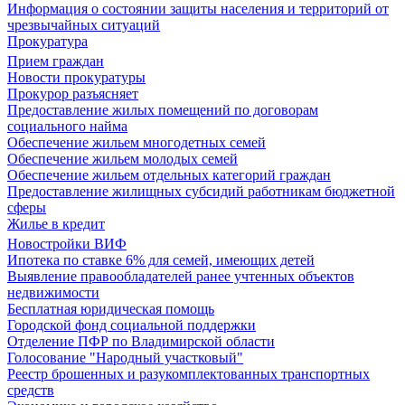
Информация о состоянии защиты населения и территорий от
чрезвычайных ситуаций
Прокуратура
Прием граждан
Новости прокуратуры
Прокурор разъясняет
Предоставление жилых помещений по договорам
социального найма
Обеспечение жильем многодетных семей
Обеспечение жильем молодых семей
Обеспечение жильем отдельных категорий граждан
Предоставление жилищных субсидий работникам бюджетной
сферы
Жилье в кредит
Новостройки ВИФ
Ипотека по ставке 6% для семей, имеющих детей
Выявление правообладателей ранее учтенных объектов
недвижимости
Бесплатная юридическая помощь
Городской фонд социальной поддержки
Отделение ПФР по Владимирской области
Голосование "Народный участковый"
Реестр брошенных и разукомплектованных транспортных
средств