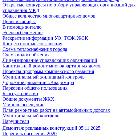
Открытые конкурсы по отбору управляющих организаций для
управления МКД
Общее количество многоквартирных домов
Цены и тарифы
В помощь жителю
Энергосбережение
Раскрытие информации УО, ТСЖ, ЖСК
Концессионные соглашения
Схема теплоснабжения города
Схема водоснабжения
Лицензирование управляющих организаций
Капитальный ремонт многоквартирных домов
Проекты программ комплексного развития
Муниципальный жилищный контроль
Дорожное движение г.Владимира
Парковки общего пользования
Благоустройство
Общие документы ЖКХ
Уличное освещение
План ремонтных работ на автомобильных дорогах
Муниципальный контроль
Нарушители
Демонтаж рекламных конструкций 05.11.2025
Перепись населения 2020