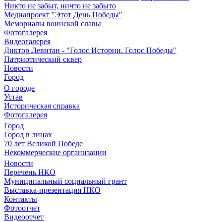
Никто не забыт, ничто не забыто
Медиапроект "Этот День Победы"
Мемориалы воинской славы
Фотогалерея
Видеогалерея
Диктор Левитан - "Голос Истории. Голос Победы"
Патриотический сквер
Новости
Город
О городе
Устав
Историческая справка
Фотогалерея
Город
Город в лицах
70 лет Великой Победе
Некоммерческие организации
Новости
Перечень НКО
Муниципальный социальный грант
Выставка-презентация НКО
Контакты
Фотоотчет
Видеоотчет