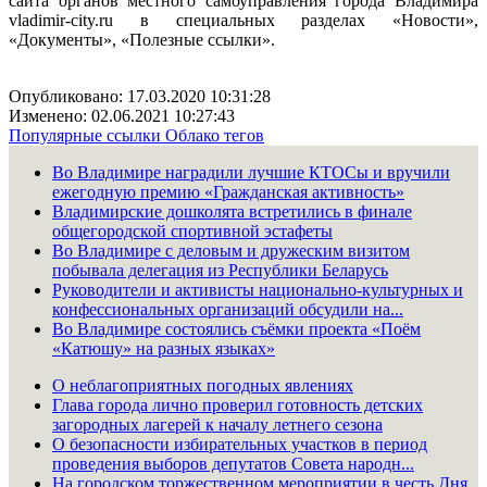
сайта органов местного самоуправления города Владимира
vladimir-city.ru в специальных разделах «Новости»,
«Документы», «Полезные ссылки».
Опубликовано: 17.03.2020 10:31:28
Изменено: 02.06.2021 10:27:43
Популярные ссылки
Облако тегов
Во Владимире наградили лучшие КТОСы и вручили
ежегодную премию «Гражданская активность»
Владимирские дошколята встретились в финале
общегородской спортивной эстафеты
Во Владимире с деловым и дружеским визитом
побывала делегация из Республики Беларусь
Руководители и активисты национально-культурных и
конфессиональных организаций обсудили на...
Во Владимире состоялись съёмки проекта «Поём
«Катюшу» на разных языках»
О неблагоприятных погодных явлениях
Глава города лично проверил готовность детских
загородных лагерей к началу летнего сезона
О безопасности избирательных участков в период
проведения выборов депутатов Совета народн...
На городском торжественном мероприятии в честь Дня