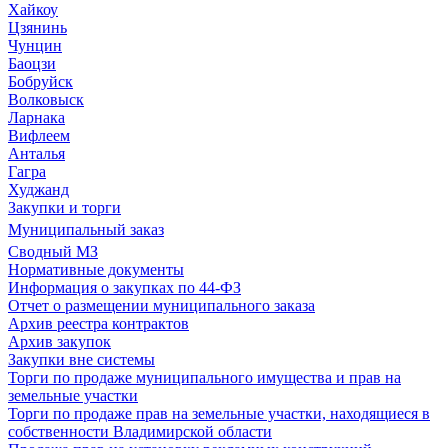
Хайкоу
Цзянинь
Чунцин
Баоцзи
Бобруйск
Волковыск
Ларнака
Вифлеем
Анталья
Гагра
Худжанд
Закупки и торги
Муниципальный заказ
Сводный МЗ
Нормативные документы
Информация о закупках по 44-ФЗ
Отчет о размещении муниципального заказа
Архив реестра контрактов
Архив закупок
Закупки вне системы
Торги по продаже муниципального имущества и прав на
земельные участки
Торги по продаже прав на земельные участки, находящиеся в
собственности Владимирской области