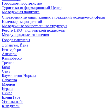
Городское пространство
Туристско-информационный Центр
Молодежная политика
Справочник муниципальных учреждений молодежной сферы
Календарь мероприятий
Молодежные общественные структуры
Реестр НКО - получателей поддержки
Международные отношения
Города партнеры
Эрланген, Йена
Кентербери
Ангиари
Кампобассо
Тренто
Бари
Сент
Блумингтон-Нормал
Сарасота
Мэрион
Керава
Скиве
Еленя Гура
Усти-на-лабе
Кырджали