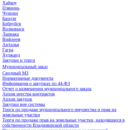
Хайкоу
Цзянинь
Чунцин
Баоцзи
Бобруйск
Волковыск
Ларнака
Вифлеем
Анталья
Гагра
Худжанд
Закупки и торги
Муниципальный заказ
Сводный МЗ
Нормативные документы
Информация о закупках по 44-ФЗ
Отчет о размещении муниципального заказа
Архив реестра контрактов
Архив закупок
Закупки вне системы
Торги по продаже муниципального имущества и прав на
земельные участки
Торги по продаже прав на земельные участки, находящиеся в
собственности Владимирской области