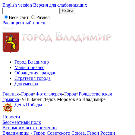
English version
Версия для слабовидящих
Весь сайт
Раздел
Расширенный поиск
Город Владимир
Малый бизнес
Обращения граждан
Стратегия города
Документы
Главная
»
Город
»
Фотогалерея
»
Город
»
Рождественская
ярмарка
»
VIII Забег Дедов Морозов во Владимире
День Победы
Новости
Бессмертный полк
Вспомним всех поименно
Владимирцы - Герои Советского Союза, Герои России