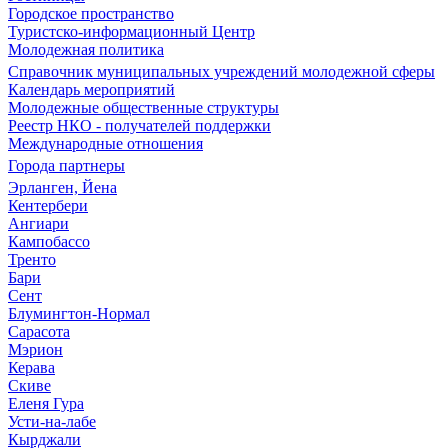
Городское пространство
Туристско-информационный Центр
Молодежная политика
Справочник муниципальных учреждений молодежной сферы
Календарь мероприятий
Молодежные общественные структуры
Реестр НКО - получателей поддержки
Международные отношения
Города партнеры
Эрланген, Йена
Кентербери
Ангиари
Кампобассо
Тренто
Бари
Сент
Блумингтон-Нормал
Сарасота
Мэрион
Керава
Скиве
Еленя Гура
Усти-на-лабе
Кырджали