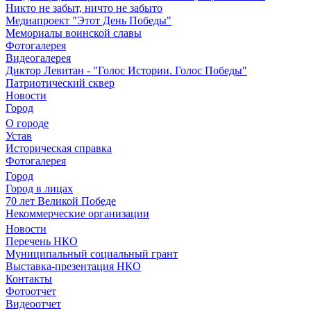
Никто не забыт, ничто не забыто
Медиапроект "Этот День Победы"
Мемориалы воинской славы
Фотогалерея
Видеогалерея
Диктор Левитан - "Голос Истории. Голос Победы"
Патриотический сквер
Новости
Город
О городе
Устав
Историческая справка
Фотогалерея
Город
Город в лицах
70 лет Великой Победе
Некоммерческие организации
Новости
Перечень НКО
Муниципальный социальный грант
Выставка-презентация НКО
Контакты
Фотоотчет
Видеоотчет