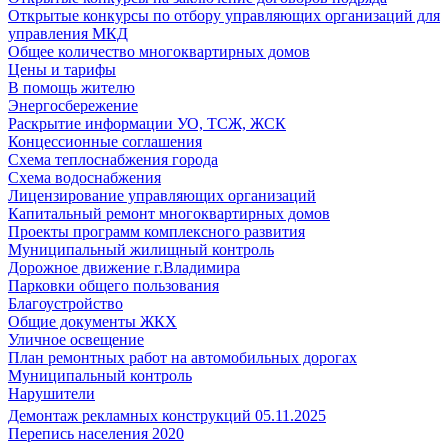
Открытые конкурсы по отбору управляющих организаций для
управления МКД
Общее количество многоквартирных домов
Цены и тарифы
В помощь жителю
Энергосбережение
Раскрытие информации УО, ТСЖ, ЖСК
Концессионные соглашения
Схема теплоснабжения города
Схема водоснабжения
Лицензирование управляющих организаций
Капитальный ремонт многоквартирных домов
Проекты программ комплексного развития
Муниципальный жилищный контроль
Дорожное движение г.Владимира
Парковки общего пользования
Благоустройство
Общие документы ЖКХ
Уличное освещение
План ремонтных работ на автомобильных дорогах
Муниципальный контроль
Нарушители
Демонтаж рекламных конструкций 05.11.2025
Перепись населения 2020