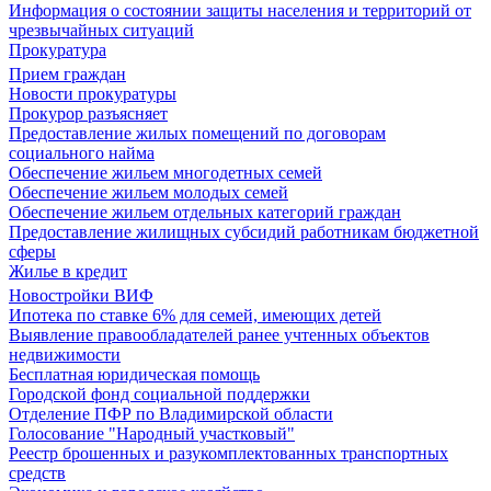
Информация о состоянии защиты населения и территорий от
чрезвычайных ситуаций
Прокуратура
Прием граждан
Новости прокуратуры
Прокурор разъясняет
Предоставление жилых помещений по договорам
социального найма
Обеспечение жильем многодетных семей
Обеспечение жильем молодых семей
Обеспечение жильем отдельных категорий граждан
Предоставление жилищных субсидий работникам бюджетной
сферы
Жилье в кредит
Новостройки ВИФ
Ипотека по ставке 6% для семей, имеющих детей
Выявление правообладателей ранее учтенных объектов
недвижимости
Бесплатная юридическая помощь
Городской фонд социальной поддержки
Отделение ПФР по Владимирской области
Голосование "Народный участковый"
Реестр брошенных и разукомплектованных транспортных
средств