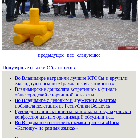
предыдущее
все
следующее
Популярные ссылки
Облако тегов
Во Владимире наградили лучшие КТОСы и вручили
ежегодную премию «Гражданская активность»
Владимирские дошколята встретились в финале
общегородской спортивной эстафеты
Во Владимире с деловым и дружеским визитом
побывала делегация из Республики Беларусь
Руководители и активисты национально-культурных и
конфессиональных организаций обсудили на...
Во Владимире состоялись съёмки проекта «Поём
«Катюшу» на разных языках»