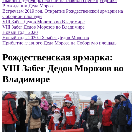
Главный Дед Мороз России на главной сцене праздника
В ожидании Деда Мороза
Встречаем 2019 год. Открытие Рождественской ярмарки на
Соборной площади
VIII Забег Дедов Морозов во Владимире
VIII Забег Дедов Морозов во Владимире
Новый год - 2020
Новый год - 2020. IX забег Дедов Морозов
Прибытие главного Деда Мороза на Соборную площадь
Рождественская ярмарка:
VIII Забег Дедов Морозов во
Владимире