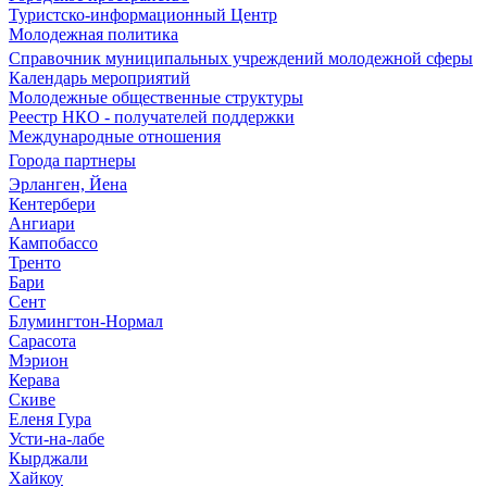
Туристско-информационный Центр
Молодежная политика
Справочник муниципальных учреждений молодежной сферы
Календарь мероприятий
Молодежные общественные структуры
Реестр НКО - получателей поддержки
Международные отношения
Города партнеры
Эрланген, Йена
Кентербери
Ангиари
Кампобассо
Тренто
Бари
Сент
Блумингтон-Нормал
Сарасота
Мэрион
Керава
Скиве
Еленя Гура
Усти-на-лабе
Кырджали
Хайкоу