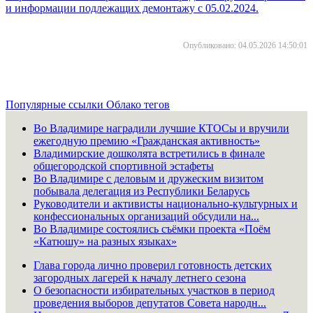
и информации подлежащих демонтажу c 05.02.2024.
Опубликовано: 04.05.2026 14:50:01
Популярные ссылки
Облако тегов
Во Владимире наградили лучшие КТОСы и вручили
ежегодную премию «Гражданская активность»
Владимирские дошколята встретились в финале
общегородской спортивной эстафеты
Во Владимире с деловым и дружеским визитом
побывала делегация из Республики Беларусь
Руководители и активисты национально-культурных и
конфессиональных организаций обсудили на...
Во Владимире состоялись съёмки проекта «Поём
«Катюшу» на разных языках»
Глава города лично проверил готовность детских
загородных лагерей к началу летнего сезона
О безопасности избирательных участков в период
проведения выборов депутатов Совета народн...