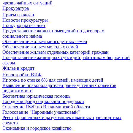
чрезвычайных ситуаций
Прокуратура
Прием граждан
Новости прокуратуры
Прокурор разъясняет
Предоставление жилых помещений по договорам
социального найма
Обеспечение жильем многодетных семей
Обеспечение жильем молодых семей
Обеспечение жильем отдельных категорий граждан
Предоставление жилищных субсидий работникам бюджетной
сферы
Жилье в кредит
Новостройки ВИФ
Ипотека по ставке 6% для семей, имеющих детей
Выявление правообладателей ранее учтенных объектов
недвижимости
Бесплатная юридическая помощь
Городской фонд социальной поддержки
Отделение ПФР по Владимирской области
Голосование "Народный участковый"
Реестр брошенных и разукомплектованных транспортных
средств
Экономика и городское хозяйство