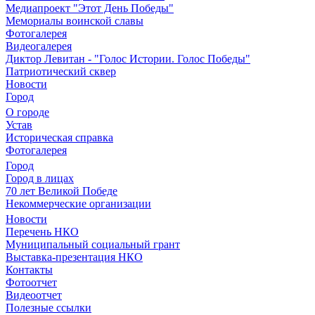
Медиапроект "Этот День Победы"
Мемориалы воинской славы
Фотогалерея
Видеогалерея
Диктор Левитан - "Голос Истории. Голос Победы"
Патриотический сквер
Новости
Город
О городе
Устав
Историческая справка
Фотогалерея
Город
Город в лицах
70 лет Великой Победе
Некоммерческие организации
Новости
Перечень НКО
Муниципальный социальный грант
Выставка-презентация НКО
Контакты
Фотоотчет
Видеоотчет
Полезные ссылки