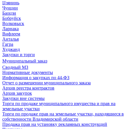
Цзянинь
Чунцин
Баоцзи
Бобруйск
Волковыск
Ларнака
Вифлеем
Анталья
Гагра
Худжанд
Закупки и торги
Муниципальный заказ
Сводный МЗ
Нормативные документы
Информация о закупках по 44-ФЗ
Отчет о размещении муниципального заказа
Архив реестра контрактов
Архив закупок
Закупки вне системы
Торги по продаже муниципального имущества и прав на
земельные участки
Торги по продаже прав на земельные участки, находящиеся в
собственности Владимирской области
Продажа прав на установку рекламных конструкций