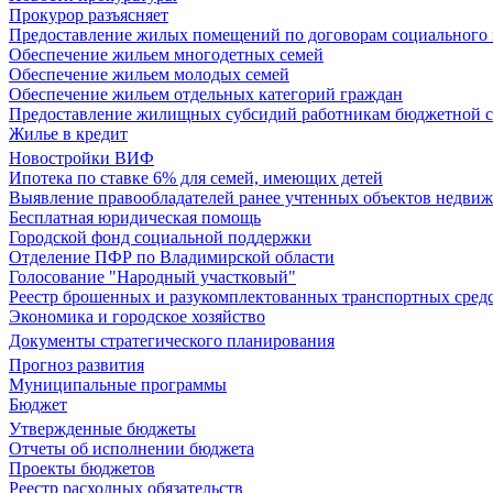
Прокурор разъясняет
Предоставление жилых помещений по договорам социального
Обеспечение жильем многодетных семей
Обеспечение жильем молодых семей
Обеспечение жильем отдельных категорий граждан
Предоставление жилищных субсидий работникам бюджетной 
Жилье в кредит
Новостройки ВИФ
Ипотека по ставке 6% для семей, имеющих детей
Выявление правообладателей ранее учтенных объектов недви
Бесплатная юридическая помощь
Городской фонд социальной поддержки
Отделение ПФР по Владимирской области
Голосование "Народный участковый"
Реестр брошенных и разукомплектованных транспортных сред
Экономика и городское хозяйство
Документы стратегического планирования
Прогноз развития
Муниципальные программы
Бюджет
Утвержденные бюджеты
Отчеты об исполнении бюджета
Проекты бюджетов
Реестр расходных обязательств