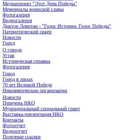
Медиапроект "Этот День Победы"
Мемориалы воинской славы
Фотогалерея
Видеогалерея
Диктор Левитан - "Голос Истории. Голос Победы"
Патриотический сквер
Новости
Город
О городе
Устав
Историческая справка
Фотогалерея
Город
Город в лицах
70 лет Великой Победе
Некоммерческие организации
Новости
Перечень НКО
Муниципальный социальный грант
Выставка-презентация НКО
Контакты
Фотоотчет
Видеоотчет
Полезные ссылки