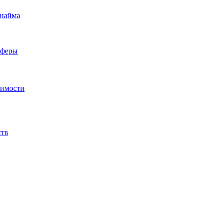
 найма
сферы
жимости
ств