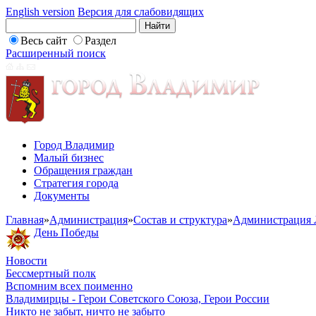
English version
Версия для слабовидящих
Весь сайт
Раздел
Расширенный поиск
Город Владимир
Малый бизнес
Обращения граждан
Стратегия города
Документы
Главная
»
Администрация
»
Состав и структура
»
Администрация 
День Победы
Новости
Бессмертный полк
Вспомним всех поименно
Владимирцы - Герои Советского Союза, Герои России
Никто не забыт, ничто не забыто