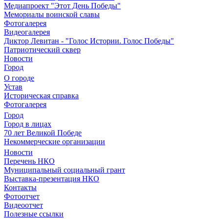
Медиапроект "Этот День Победы"
Мемориалы воинской славы
Фотогалерея
Видеогалерея
Диктор Левитан - "Голос Истории. Голос Победы"
Патриотический сквер
Новости
Город
О городе
Устав
Историческая справка
Фотогалерея
Город
Город в лицах
70 лет Великой Победе
Некоммерческие организации
Новости
Перечень НКО
Муниципальный социальный грант
Выставка-презентация НКО
Контакты
Фотоотчет
Видеоотчет
Полезные ссылки