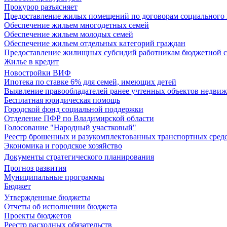
Прокурор разъясняет
Предоставление жилых помещений по договорам социального
Обеспечение жильем многодетных семей
Обеспечение жильем молодых семей
Обеспечение жильем отдельных категорий граждан
Предоставление жилищных субсидий работникам бюджетной 
Жилье в кредит
Новостройки ВИФ
Ипотека по ставке 6% для семей, имеющих детей
Выявление правообладателей ранее учтенных объектов недви
Бесплатная юридическая помощь
Городской фонд социальной поддержки
Отделение ПФР по Владимирской области
Голосование "Народный участковый"
Реестр брошенных и разукомплектованных транспортных сред
Экономика и городское хозяйство
Документы стратегического планирования
Прогноз развития
Муниципальные программы
Бюджет
Утвержденные бюджеты
Отчеты об исполнении бюджета
Проекты бюджетов
Реестр расходных обязательств