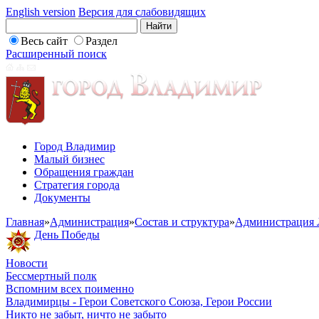
English version
Версия для слабовидящих
Весь сайт
Раздел
Расширенный поиск
Город Владимир
Малый бизнес
Обращения граждан
Стратегия города
Документы
Главная
»
Администрация
»
Состав и структура
»
Администрация 
День Победы
Новости
Бессмертный полк
Вспомним всех поименно
Владимирцы - Герои Советского Союза, Герои России
Никто не забыт, ничто не забыто