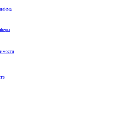
 найма
сферы
жимости
ств