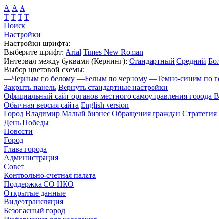
А
А
А
Т
Т
Т
Т
Поиск
Настройки
Настройки шрифта:
Выберите шрифт:
Arial
Times New Roman
Интервал между буквами
(Кернинг)
:
Стандартный
Средний
Бо
Выбор цветовой схемы:
—
Черным по белому
—
Белым по черному
—
Темно-синим по г
Закрыть панель
Вернуть стандартные настройки
Официальный сайт органов местного самоуправления города 
Обычная версия сайта
English version
Город Владимир
Малый бизнес
Обращения граждан
Стратегия 
День Победы
Новости
Город
Глава города
Администрация
Совет
Контрольно-счетная палата
Поддержка СО НКО
Открытые данные
Видеотрансляция
Безопасный город