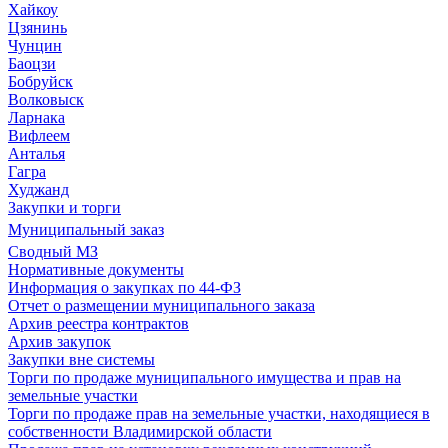
Хайкоу
Цзянинь
Чунцин
Баоцзи
Бобруйск
Волковыск
Ларнака
Вифлеем
Анталья
Гагра
Худжанд
Закупки и торги
Муниципальный заказ
Сводный МЗ
Нормативные документы
Информация о закупках по 44-ФЗ
Отчет о размещении муниципального заказа
Архив реестра контрактов
Архив закупок
Закупки вне системы
Торги по продаже муниципального имущества и прав на
земельные участки
Торги по продаже прав на земельные участки, находящиеся в
собственности Владимирской области