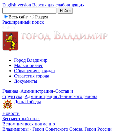
English version
Версия для слабовидящих
Весь сайт
Раздел
Расширенный поиск
Город Владимир
Малый бизнес
Обращения граждан
Стратегия города
Документы
Главная
»
Администрация
»
Состав и
структура
»
Администрация Ленинского района
День Победы
Новости
Бессмертный полк
Вспомним всех поименно
Владимирцы - Герои Советского Союза, Герои России