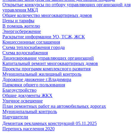
Открытые конкурсы по отбору управляющих организаций для
управления МКД
Общее количество многоквартирных домов
Цены и тарифы
В помощь жителю
Энергосбережение
Раскрытие информации УО, ТСЖ, ЖСК
Концессионные соглашения
Схема теплоснабжения города
Схема водоснабжения
Лицензирование управляющих организаций
Капитальный ремонт многоквартирных домов
Проекты программ комплексного развития
Муниципальный жилищный контроль
Дорожное движение г.Владимира
Парковки общего пользования
Благоустройство
Общие документы ЖКХ
Уличное освещение
План ремонтных работ на автомобильных дорогах
Муниципальный контроль
Нарушители
Демонтаж рекламных конструкций 05.11.2025
Перепись населения 2020