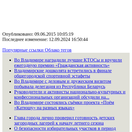
Опубликовано: 09.06.2015 10:05:19
Последнее изменение: 12.09.2024 16:50:44
Популярные ссылки
Облако тегов
Во Владимире наградили лучшие КТОСы и вручили
ежегодную премию «Гражданская активность»
Владимирские дошколята встретились в финале
общегородской спортивной эстафеты
Во Владимире с деловым и дружеским визитом
побывала делегация из Республики Беларусь
Руководители и активисты национально-культурных и
конфессиональных организаций обсудили на...
Во Владимире состоялись съёмки проекта «Поём
«Катюшу» на разных языках»
Глава города лично проверил готовность детских
загородных лагерей к началу летнего сезона
О безопасности избирательных участков в период