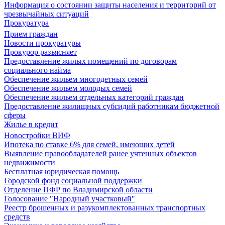
Информация о состоянии защиты населения и территорий от
чрезвычайных ситуаций
Прокуратура
Прием граждан
Новости прокуратуры
Прокурор разъясняет
Предоставление жилых помещений по договорам
социального найма
Обеспечение жильем многодетных семей
Обеспечение жильем молодых семей
Обеспечение жильем отдельных категорий граждан
Предоставление жилищных субсидий работникам бюджетной
сферы
Жилье в кредит
Новостройки ВИФ
Ипотека по ставке 6% для семей, имеющих детей
Выявление правообладателей ранее учтенных объектов
недвижимости
Бесплатная юридическая помощь
Городской фонд социальной поддержки
Отделение ПФР по Владимирской области
Голосование "Народный участковый"
Реестр брошенных и разукомплектованных транспортных
средств