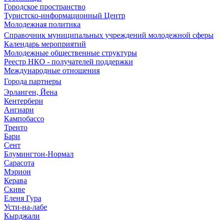
Городское пространство
Туристско-информационный Центр
Молодежная политика
Справочник муниципальных учреждений молодежной сферы
Календарь мероприятий
Молодежные общественные структуры
Реестр НКО - получателей поддержки
Международные отношения
Города партнеры
Эрланген, Йена
Кентербери
Ангиари
Кампобассо
Тренто
Бари
Сент
Блумингтон-Нормал
Сарасота
Мэрион
Керава
Скиве
Еленя Гура
Усти-на-лабе
Кырджали