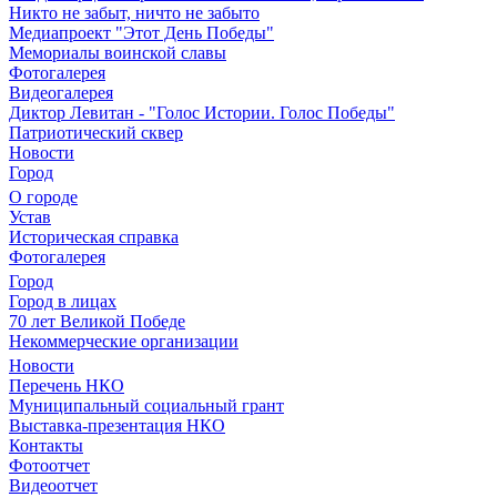
Никто не забыт, ничто не забыто
Медиапроект "Этот День Победы"
Мемориалы воинской славы
Фотогалерея
Видеогалерея
Диктор Левитан - "Голос Истории. Голос Победы"
Патриотический сквер
Новости
Город
О городе
Устав
Историческая справка
Фотогалерея
Город
Город в лицах
70 лет Великой Победе
Некоммерческие организации
Новости
Перечень НКО
Муниципальный социальный грант
Выставка-презентация НКО
Контакты
Фотоотчет
Видеоотчет