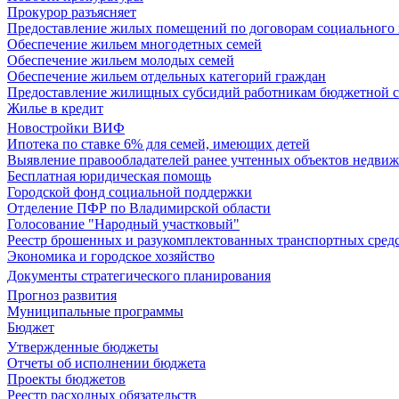
Прокурор разъясняет
Предоставление жилых помещений по договорам социального
Обеспечение жильем многодетных семей
Обеспечение жильем молодых семей
Обеспечение жильем отдельных категорий граждан
Предоставление жилищных субсидий работникам бюджетной 
Жилье в кредит
Новостройки ВИФ
Ипотека по ставке 6% для семей, имеющих детей
Выявление правообладателей ранее учтенных объектов недви
Бесплатная юридическая помощь
Городской фонд социальной поддержки
Отделение ПФР по Владимирской области
Голосование "Народный участковый"
Реестр брошенных и разукомплектованных транспортных сред
Экономика и городское хозяйство
Документы стратегического планирования
Прогноз развития
Муниципальные программы
Бюджет
Утвержденные бюджеты
Отчеты об исполнении бюджета
Проекты бюджетов
Реестр расходных обязательств