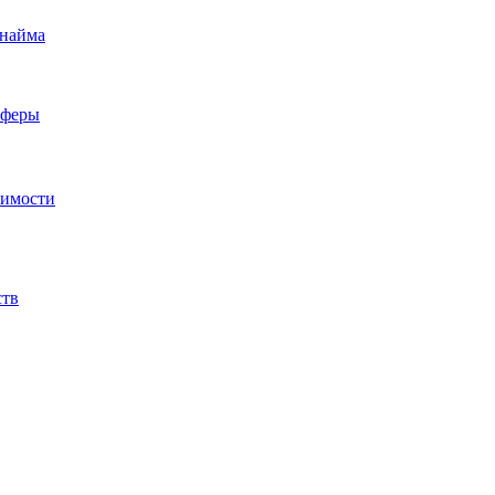
 найма
сферы
жимости
ств