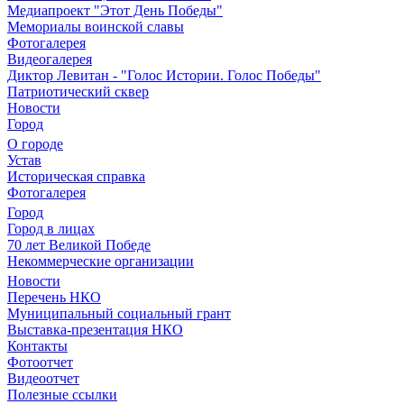
Медиапроект "Этот День Победы"
Мемориалы воинской славы
Фотогалерея
Видеогалерея
Диктор Левитан - "Голос Истории. Голос Победы"
Патриотический сквер
Новости
Город
О городе
Устав
Историческая справка
Фотогалерея
Город
Город в лицах
70 лет Великой Победе
Некоммерческие организации
Новости
Перечень НКО
Муниципальный социальный грант
Выставка-презентация НКО
Контакты
Фотоотчет
Видеоотчет
Полезные ссылки