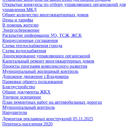
Открытые конкурсы по отбору управляющих организаций для
управления МКД
Общее количество многоквартирных домов
Цены и тарифы
В помощь жителю
Энергосбережение
Раскрытие информации УО, ТСЖ, ЖСК
Концессионные соглашения
Схема теплоснабжения города
Схема водоснабжения
Лицензирование управляющих организаций
Капитальный ремонт многоквартирных домов
Проекты программ комплексного развития
Муниципальный жилищный контроль
Дорожное движение г.Владимира
Парковки общего пользования
Благоустройство
Общие документы ЖКХ
Уличное освещение
План ремонтных работ на автомобильных дорогах
Муниципальный контроль
Нарушители
Демонтаж рекламных конструкций 05.11.2025
Перепись населения 2020