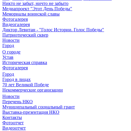
Никто не забыт, ничто не забыто
Медиапроект "Этот День Победы"
Мемориалы воинской славы
Фотогалерея
Видеогалерея
Диктор Левитан - "Голос Истории. Голос Победы"
Патриотический сквер
Новости
Город
О городе
Устав
Историческая справка
Фотогалерея
Город
Город в лицах
70 лет Великой Победе
Некоммерческие организации
Новости
Перечень НКО
Муниципальный социальный грант
Выставка-презентация НКО
Контакты
Фотоотчет
Видеоотчет