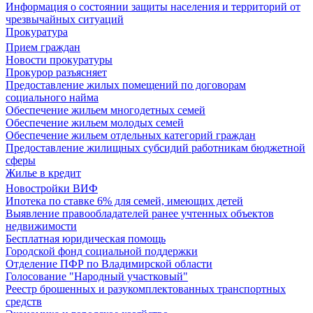
Информация о состоянии защиты населения и территорий от
чрезвычайных ситуаций
Прокуратура
Прием граждан
Новости прокуратуры
Прокурор разъясняет
Предоставление жилых помещений по договорам
социального найма
Обеспечение жильем многодетных семей
Обеспечение жильем молодых семей
Обеспечение жильем отдельных категорий граждан
Предоставление жилищных субсидий работникам бюджетной
сферы
Жилье в кредит
Новостройки ВИФ
Ипотека по ставке 6% для семей, имеющих детей
Выявление правообладателей ранее учтенных объектов
недвижимости
Бесплатная юридическая помощь
Городской фонд социальной поддержки
Отделение ПФР по Владимирской области
Голосование "Народный участковый"
Реестр брошенных и разукомплектованных транспортных
средств