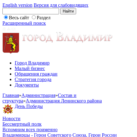
English version
Версия для слабовидящих
Весь сайт
Раздел
Расширенный поиск
Город Владимир
Малый бизнес
Обращения граждан
Стратегия города
Документы
Главная
»
Администрация
»
Состав и
структура
»
Администрация Ленинского района
День Победы
Новости
Бессмертный полк
Вспомним всех поименно
Владимирцы - Герои Советского Союза, Герои России