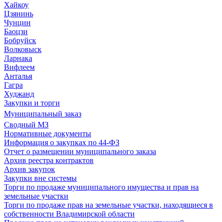
Хайкоу
Цзянинь
Чунцин
Баоцзи
Бобруйск
Волковыск
Ларнака
Вифлеем
Анталья
Гагра
Худжанд
Закупки и торги
Муниципальный заказ
Сводный МЗ
Нормативные документы
Информация о закупках по 44-ФЗ
Отчет о размещении муниципального заказа
Архив реестра контрактов
Архив закупок
Закупки вне системы
Торги по продаже муниципального имущества и прав на
земельные участки
Торги по продаже прав на земельные участки, находящиеся в
собственности Владимирской области