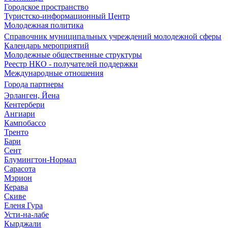
Городское пространство
Туристско-информационный Центр
Молодежная политика
Справочник муниципальных учреждений молодежной сферы
Календарь мероприятий
Молодежные общественные структуры
Реестр НКО - получателей поддержки
Международные отношения
Города партнеры
Эрланген, Йена
Кентербери
Ангиари
Кампобассо
Тренто
Бари
Сент
Блумингтон-Нормал
Сарасота
Мэрион
Керава
Скиве
Еленя Гура
Усти-на-лабе
Кырджали