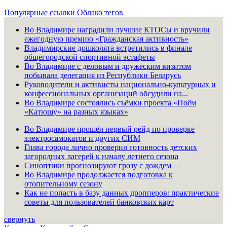
Популярные ссылки
Облако тегов
Во Владимире наградили лучшие КТОСы и вручили
ежегодную премию «Гражданская активность»
Владимирские дошколята встретились в финале
общегородской спортивной эстафеты
Во Владимире с деловым и дружеским визитом
побывала делегация из Республики Беларусь
Руководители и активисты национально-культурных и
конфессиональных организаций обсудили на...
Во Владимире состоялись съёмки проекта «Поём
«Катюшу» на разных языках»
Во Владимире прошёл первый рейд по проверке
электросамокатов и других СИМ
Глава города лично проверил готовность детских
загородных лагерей к началу летнего сезона
Синоптики прогнозируют грозу с дождем
Во Владимире продолжается подготовка к
отопительному сезону
Как не попасть в базу данных дропперов: практические
советы для пользователей банковских карт
свернуть