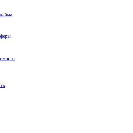
 найма
сферы
жимости
ств