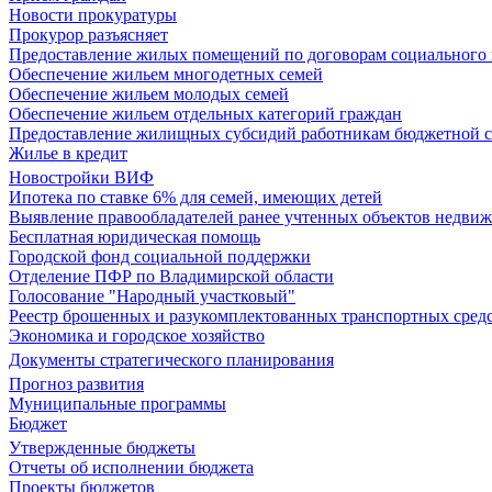
Новости прокуратуры
Прокурор разъясняет
Предоставление жилых помещений по договорам социального
Обеспечение жильем многодетных семей
Обеспечение жильем молодых семей
Обеспечение жильем отдельных категорий граждан
Предоставление жилищных субсидий работникам бюджетной 
Жилье в кредит
Новостройки ВИФ
Ипотека по ставке 6% для семей, имеющих детей
Выявление правообладателей ранее учтенных объектов недви
Бесплатная юридическая помощь
Городской фонд социальной поддержки
Отделение ПФР по Владимирской области
Голосование "Народный участковый"
Реестр брошенных и разукомплектованных транспортных сред
Экономика и городское хозяйство
Документы стратегического планирования
Прогноз развития
Муниципальные программы
Бюджет
Утвержденные бюджеты
Отчеты об исполнении бюджета
Проекты бюджетов