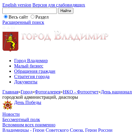
English version
Версия для слабовидящих
Весь сайт
Раздел
Расширенный поиск
Город Владимир
Малый бизнес
Обращения граждан
Стратегия города
Документы
Главная
»
Город
»
Фотогалерея
»
НКО - Фотоотчет
»
День национал
городской администраций, диаспоры
День Победы
Новости
Бессмертный полк
Вспомним всех поименно
Владимирцы - Герои Советского Союза, Герои России