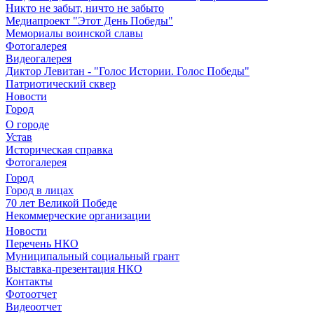
Никто не забыт, ничто не забыто
Медиапроект "Этот День Победы"
Мемориалы воинской славы
Фотогалерея
Видеогалерея
Диктор Левитан - "Голос Истории. Голос Победы"
Патриотический сквер
Новости
Город
О городе
Устав
Историческая справка
Фотогалерея
Город
Город в лицах
70 лет Великой Победе
Некоммерческие организации
Новости
Перечень НКО
Муниципальный социальный грант
Выставка-презентация НКО
Контакты
Фотоотчет
Видеоотчет