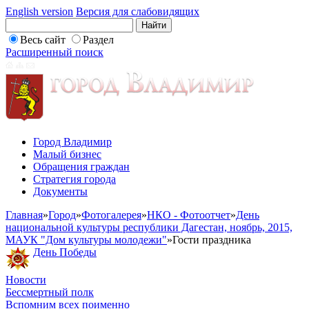
English version
Версия для слабовидящих
Весь сайт
Раздел
Расширенный поиск
Город Владимир
Малый бизнес
Обращения граждан
Стратегия города
Документы
Главная
»
Город
»
Фотогалерея
»
НКО - Фотоотчет
»
День
национальной культуры республики Дагестан, ноябрь, 2015,
МАУК "Дом культуры молодежи"
»
Гости праздника
День Победы
Новости
Бессмертный полк
Вспомним всех поименно