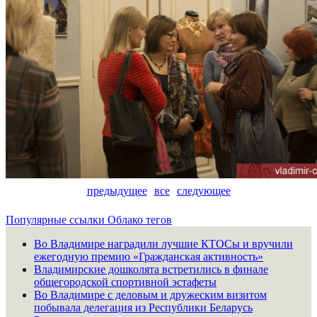
предыдущее
все
следующее
Популярные ссылки
Облако тегов
Во Владимире наградили лучшие КТОСы и вручили
ежегодную премию «Гражданская активность»
Владимирские дошколята встретились в финале
общегородской спортивной эстафеты
Во Владимире с деловым и дружеским визитом
побывала делегация из Республики Беларусь