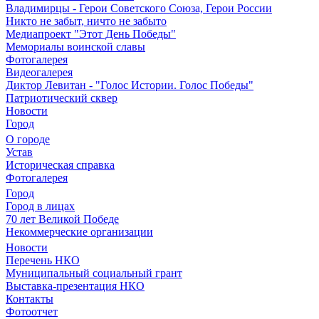
Владимирцы - Герои Советского Союза, Герои России
Никто не забыт, ничто не забыто
Медиапроект "Этот День Победы"
Мемориалы воинской славы
Фотогалерея
Видеогалерея
Диктор Левитан - "Голос Истории. Голос Победы"
Патриотический сквер
Новости
Город
О городе
Устав
Историческая справка
Фотогалерея
Город
Город в лицах
70 лет Великой Победе
Некоммерческие организации
Новости
Перечень НКО
Муниципальный социальный грант
Выставка-презентация НКО
Контакты
Фотоотчет