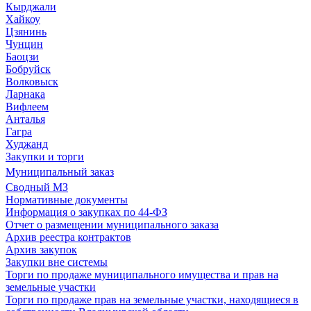
Кырджали
Хайкоу
Цзянинь
Чунцин
Баоцзи
Бобруйск
Волковыск
Ларнака
Вифлеем
Анталья
Гагра
Худжанд
Закупки и торги
Муниципальный заказ
Сводный МЗ
Нормативные документы
Информация о закупках по 44-ФЗ
Отчет о размещении муниципального заказа
Архив реестра контрактов
Архив закупок
Закупки вне системы
Торги по продаже муниципального имущества и прав на
земельные участки
Торги по продаже прав на земельные участки, находящиеся в