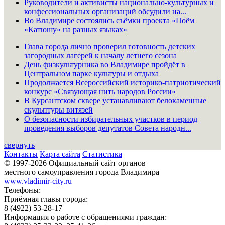
Руководители и активисты национально-культурных и
конфессиональных организаций обсудили на...
Во Владимире состоялись съёмки проекта «Поём
«Катюшу» на разных языках»
Глава города лично проверил готовность детских
загородных лагерей к началу летнего сезона
День физкультурника во Владимире пройдёт в
Центральном парке культуры и отдыха
Продолжается Всероссийский историко-патриотический
конкурс «Связующая нить народов России»
В Курсантском сквере устанавливают белокаменные
скульптуры витязей
О безопасности избирательных участков в период
проведения выборов депутатов Совета народн...
свернуть
Контакты
Карта сайта
Статистика
© 1997-2026 Официальный сайт органов
местного самоуправления города Владимира
www.vladimir-city.ru
Телефоны:
Приёмная главы города:
8 (4922) 53-28-17
Информация о работе с обращениями граждан: