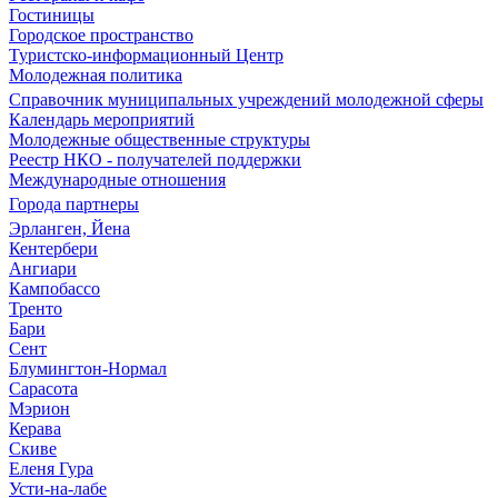
Гостиницы
Городское пространство
Туристско-информационный Центр
Молодежная политика
Справочник муниципальных учреждений молодежной сферы
Календарь мероприятий
Молодежные общественные структуры
Реестр НКО - получателей поддержки
Международные отношения
Города партнеры
Эрланген, Йена
Кентербери
Ангиари
Кампобассо
Тренто
Бари
Сент
Блумингтон-Нормал
Сарасота
Мэрион
Керава
Скиве
Еленя Гура
Усти-на-лабе