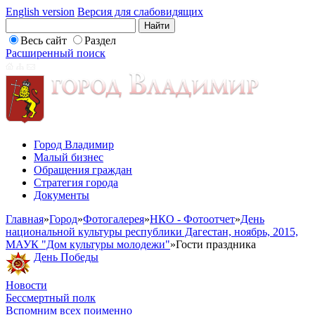
English version
Версия для слабовидящих
Весь сайт
Раздел
Расширенный поиск
Город Владимир
Малый бизнес
Обращения граждан
Стратегия города
Документы
Главная
»
Город
»
Фотогалерея
»
НКО - Фотоотчет
»
День
национальной культуры республики Дагестан, ноябрь, 2015,
МАУК "Дом культуры молодежи"
»
Гости праздника
День Победы
Новости
Бессмертный полк
Вспомним всех поименно