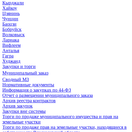
Кырджали
Хайкоу
Цзянинь
Чунцин
Баоцзи
Бобруйск
Волковыск
Ларнака
Вифлеем
Анталья
Гагра
Худжанд
Закупки и торги
Муниципальный заказ
Сводный МЗ
Нормативные документы
Информация о закупках по 44-ФЗ
Отчет о размещении муниципального заказа
Архив реестра контрактов
Архив закупок
Закупки вне системы
Торги по продаже муниципального имущества и прав на
земельные участки
Торги по продаже прав на земельные участки, находящиеся в