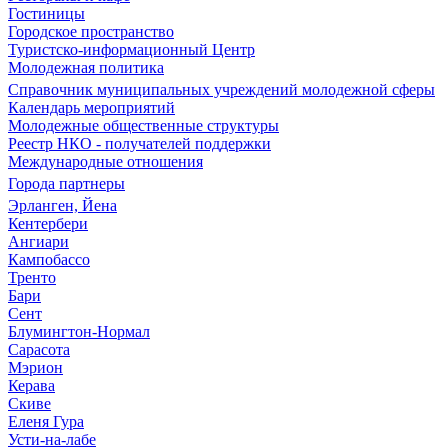
Гостиницы
Городское пространство
Туристско-информационный Центр
Молодежная политика
Справочник муниципальных учреждений молодежной сферы
Календарь мероприятий
Молодежные общественные структуры
Реестр НКО - получателей поддержки
Международные отношения
Города партнеры
Эрланген, Йена
Кентербери
Ангиари
Кампобассо
Тренто
Бари
Сент
Блумингтон-Нормал
Сарасота
Мэрион
Керава
Скиве
Еленя Гура
Усти-на-лабе