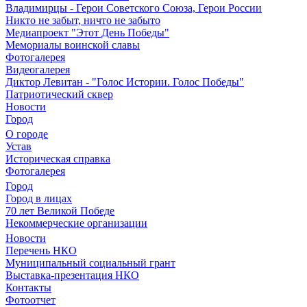
Владимирцы - Герои Советского Союза, Герои России
Никто не забыт, ничто не забыто
Медиапроект "Этот День Победы"
Мемориалы воинской славы
Фотогалерея
Видеогалерея
Диктор Левитан - "Голос Истории. Голос Победы"
Патриотический сквер
Новости
Город
О городе
Устав
Историческая справка
Фотогалерея
Город
Город в лицах
70 лет Великой Победе
Некоммерческие организации
Новости
Перечень НКО
Муниципальный социальный грант
Выставка-презентация НКО
Контакты
Фотоотчет