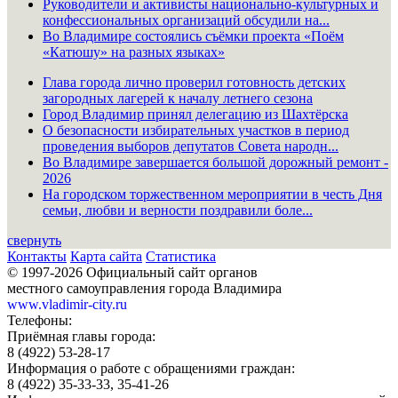
Руководители и активисты национально-культурных и
конфессиональных организаций обсудили на...
Во Владимире состоялись съёмки проекта «Поём
«Катюшу» на разных языках»
Глава города лично проверил готовность детских
загородных лагерей к началу летнего сезона
Город Владимир принял делегацию из Шахтёрска
О безопасности избирательных участков в период
проведения выборов депутатов Совета народн...
Во Владимире завершается большой дорожный ремонт -
2026
На городском торжественном мероприятии в честь Дня
семьи, любви и верности поздравили боле...
свернуть
Контакты
Карта сайта
Статистика
© 1997-2026 Официальный сайт органов
местного самоуправления города Владимира
www.vladimir-city.ru
Телефоны:
Приёмная главы города:
8 (4922) 53-28-17
Информация о работе с обращениями граждан:
8 (4922) 35-33-33, 35-41-26