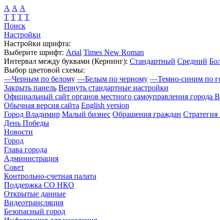
А
А
А
Т
Т
Т
Т
Поиск
Настройки
Настройки шрифта:
Выберите шрифт:
Arial
Times New Roman
Интервал между буквами
(Кернинг)
:
Стандартный
Средний
Бо
Выбор цветовой схемы:
—
Черным по белому
—
Белым по черному
—
Темно-синим по г
Закрыть панель
Вернуть стандартные настройки
Официальный сайт органов местного самоуправления города 
Обычная версия сайта
English version
Город Владимир
Малый бизнес
Обращения граждан
Стратегия 
День Победы
Новости
Город
Глава города
Администрация
Совет
Контрольно-счетная палата
Поддержка СО НКО
Открытые данные
Видеотрансляция
Безопасный город