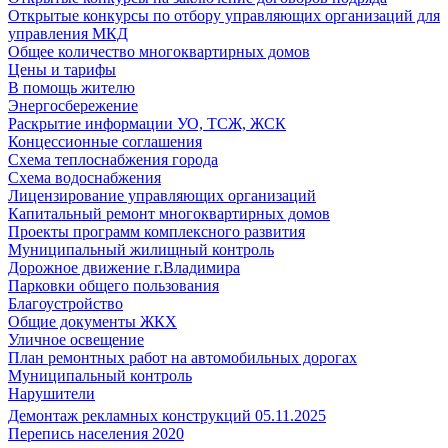
Открытые конкурсы по отбору управляющих организаций для
управления МКД
Общее количество многоквартирных домов
Цены и тарифы
В помощь жителю
Энергосбережение
Раскрытие информации УО, ТСЖ, ЖСК
Концессионные соглашения
Схема теплоснабжения города
Схема водоснабжения
Лицензирование управляющих организаций
Капитальный ремонт многоквартирных домов
Проекты программ комплексного развития
Муниципальный жилищный контроль
Дорожное движение г.Владимира
Парковки общего пользования
Благоустройство
Общие документы ЖКХ
Уличное освещение
План ремонтных работ на автомобильных дорогах
Муниципальный контроль
Нарушители
Демонтаж рекламных конструкций 05.11.2025
Перепись населения 2020