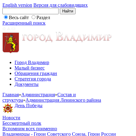
English version
Версия для слабовидящих
Весь сайт
Раздел
Расширенный поиск
Город Владимир
Малый бизнес
Обращения граждан
Стратегия города
Документы
Главная
»
Администрация
»
Состав и
структура
»
Администрация Ленинского района
День Победы
Новости
Бессмертный полк
Вспомним всех поименно
Владимирцы - Герои Советского Союза, Герои России