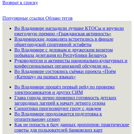
Возврат к списку
Популярные ссылки
Облако тегов
Во Владимире наградили лучшие КТОСы и вручили
ежегодную премию «Гражданская активность»
Владимирские дошколята встретились в финале
общегородской спортивной эстафеты
Во Владимире с деловым и дружеским визитом
побывала делегация из Республики Беларусь
Руководители и активисты национально-культурных и
конфессиональных организаций обсудили на...
Во Владимире состоялись съёмки проекта «Поём
«Катюшу» на разных языках»
Во Владимире прошёл первый рейд по проверке
электросамокатов и других СИМ
Глава города лично проверил готовность детских
загородных лагерей к началу летнего сезона
Синоптики прогнозируют грозу с дождем
Во Владимире продолжается подготовка к
отопительному сезону
Как не попасть в базу данных дропперов: практические
советы для пользователей банковских карт