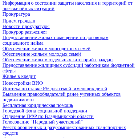
Информация о состоянии защиты населения и территорий от
чрезвычайных ситуаций
Прокуратура
Прием граждан
Новости прокуратуры
Прокурор разъясняет
Предоставление жилых помещений по договорам
социального найма
Обеспечение жильем многодетных семей
Обеспечение жильем молодых семей
Обеспечение жильем отдельных категорий граждан
Предоставление жилищных субсидий работникам бюджетной
сферы
Жилье в кредит
Новостройки ВИФ
Ипотека по ставке 6% для семей, имеющих детей
Выявление правообладателей ранее учтенных объектов
недвижимости
Бесплатная юридическая помощь
Городской фонд социальной поддержки
Отделение ПФР по Владимирской области
Голосование "Народный участковый"
Реестр брошенных и разукомплектованных транспортных
средств