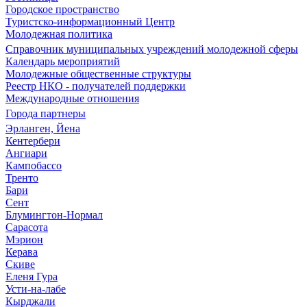
Городское пространство
Туристско-информационный Центр
Молодежная политика
Справочник муниципальных учреждений молодежной сферы
Календарь мероприятий
Молодежные общественные структуры
Реестр НКО - получателей поддержки
Международные отношения
Города партнеры
Эрланген, Йена
Кентербери
Ангиари
Кампобассо
Тренто
Бари
Сент
Блумингтон-Нормал
Сарасота
Мэрион
Керава
Скиве
Еленя Гура
Усти-на-лабе
Кырджали