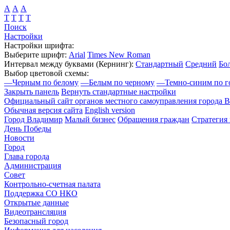
А
А
А
Т
Т
Т
Т
Поиск
Настройки
Настройки шрифта:
Выберите шрифт:
Arial
Times New Roman
Интервал между буквами
(Кернинг)
:
Стандартный
Средний
Бо
Выбор цветовой схемы:
—
Черным по белому
—
Белым по черному
—
Темно-синим по г
Закрыть панель
Вернуть стандартные настройки
Официальный сайт органов местного самоуправления города 
Обычная версия сайта
English version
Город Владимир
Малый бизнес
Обращения граждан
Стратегия 
День Победы
Новости
Город
Глава города
Администрация
Совет
Контрольно-счетная палата
Поддержка СО НКО
Открытые данные
Видеотрансляция
Безопасный город