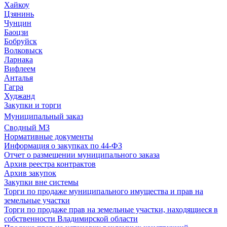
Хайкоу
Цзянинь
Чунцин
Баоцзи
Бобруйск
Волковыск
Ларнака
Вифлеем
Анталья
Гагра
Худжанд
Закупки и торги
Муниципальный заказ
Сводный МЗ
Нормативные документы
Информация о закупках по 44-ФЗ
Отчет о размещении муниципального заказа
Архив реестра контрактов
Архив закупок
Закупки вне системы
Торги по продаже муниципального имущества и прав на
земельные участки
Торги по продаже прав на земельные участки, находящиеся в
собственности Владимирской области