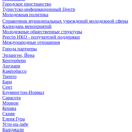
Городское пространство
Туристско-информационный Центр
Молодежная политика
Справочник муниципальных учреждений молодежной сферы
Календарь мероприятий
Молодежные общественные структуры
Реестр НКО - получателей поддержки
Международные отношения
Города партнеры
Эрланген, Йена
Кентербери
Ангиари
Кампобассо
Тренто
Бари
Сент
Блумингтон-Нормал
Сарасота
Мэрион
Керава
Скиве
Еленя Гура
Усти-на-лабе
Кырджали