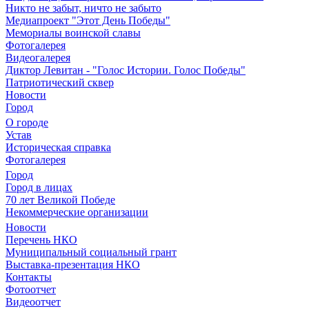
Никто не забыт, ничто не забыто
Медиапроект "Этот День Победы"
Мемориалы воинской славы
Фотогалерея
Видеогалерея
Диктор Левитан - "Голос Истории. Голос Победы"
Патриотический сквер
Новости
Город
О городе
Устав
Историческая справка
Фотогалерея
Город
Город в лицах
70 лет Великой Победе
Некоммерческие организации
Новости
Перечень НКО
Муниципальный социальный грант
Выставка-презентация НКО
Контакты
Фотоотчет
Видеоотчет