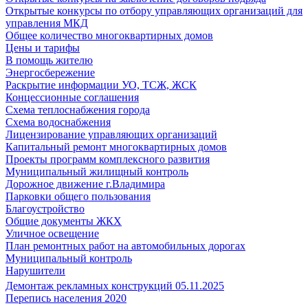
Открытые конкурсы по отбору управляющих организаций для
управления МКД
Общее количество многоквартирных домов
Цены и тарифы
В помощь жителю
Энергосбережение
Раскрытие информации УО, ТСЖ, ЖСК
Концессионные соглашения
Схема теплоснабжения города
Схема водоснабжения
Лицензирование управляющих организаций
Капитальный ремонт многоквартирных домов
Проекты программ комплексного развития
Муниципальный жилищный контроль
Дорожное движение г.Владимира
Парковки общего пользования
Благоустройство
Общие документы ЖКХ
Уличное освещение
План ремонтных работ на автомобильных дорогах
Муниципальный контроль
Нарушители
Демонтаж рекламных конструкций 05.11.2025
Перепись населения 2020