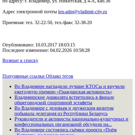
по адресу: г. Владимир, ул. Никитская, д 4-А, каб.36
Адрес электронной почты
len-adm@vladimir-city.ru
Приемная: тел. 32-22-50, тел./факс 32-38-20
Опубликовано: 10.03.2017 18:03:15
Последнее изменение: 04.02.2026 10:58:28
Возврат к списку
Популярные ссылки
Облако тегов
Во Владимире наградили лучшие КТОСы и вручили
ежегодную премию «Гражданская активность»
Владимирские дошколята встретились в финале
общегородской спортивной эстафеты
Во Владимире с деловым и дружеским визитом
побывала делегация из Республики Беларусь
Руководители и активисты национально-культурных и
конфессиональных организаций обсудили на...
Во Владимире состоялись съёмки проекта «Поём