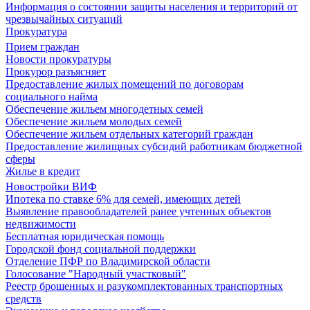
Информация о состоянии защиты населения и территорий от
чрезвычайных ситуаций
Прокуратура
Прием граждан
Новости прокуратуры
Прокурор разъясняет
Предоставление жилых помещений по договорам
социального найма
Обеспечение жильем многодетных семей
Обеспечение жильем молодых семей
Обеспечение жильем отдельных категорий граждан
Предоставление жилищных субсидий работникам бюджетной
сферы
Жилье в кредит
Новостройки ВИФ
Ипотека по ставке 6% для семей, имеющих детей
Выявление правообладателей ранее учтенных объектов
недвижимости
Бесплатная юридическая помощь
Городской фонд социальной поддержки
Отделение ПФР по Владимирской области
Голосование "Народный участковый"
Реестр брошенных и разукомплектованных транспортных
средств