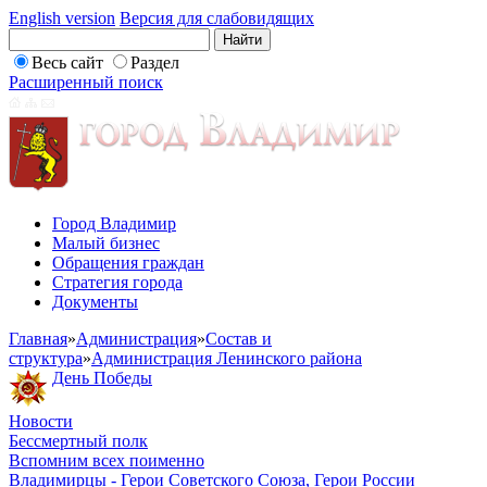
English version
Версия для слабовидящих
Весь сайт
Раздел
Расширенный поиск
Город Владимир
Малый бизнес
Обращения граждан
Стратегия города
Документы
Главная
»
Администрация
»
Состав и
структура
»
Администрация Ленинского района
День Победы
Новости
Бессмертный полк
Вспомним всех поименно
Владимирцы - Герои Советского Союза, Герои России