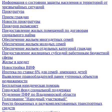
Информация о состоянии защиты населения и территорий от
чрезвычайных ситуаций
Прокуратура
Прием граждан
Новости прокуратуры
Прокурор разъясняет
Предоставление жилых помещений по договорам
социального найма
Обеспечение жильем многодетных семей
Обеспечение жильем молодых семей
Обеспечение жильем отдельных категорий граждан
Предоставление жилищных субсидий работникам бюджетной
сферы
Жилье в кредит
Новостройки ВИФ
Ипотека по ставке 6% для семей, имеющих детей
Выявление правообладателей ранее учтенных объектов
недвижимости
Бесплатная юридическая помощь
Городской фонд социальной поддержки
Отделение ПФР по Владимирской области
Голосование "Народный участковый"
Реестр брошенных и разукомплектованных транспортных
средств