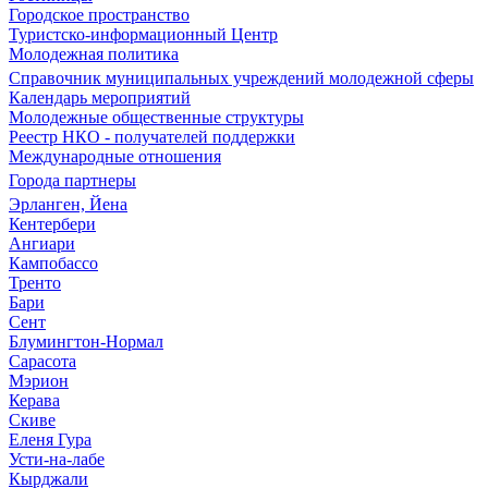
Городское пространство
Туристско-информационный Центр
Молодежная политика
Справочник муниципальных учреждений молодежной сферы
Календарь мероприятий
Молодежные общественные структуры
Реестр НКО - получателей поддержки
Международные отношения
Города партнеры
Эрланген, Йена
Кентербери
Ангиари
Кампобассо
Тренто
Бари
Сент
Блумингтон-Нормал
Сарасота
Мэрион
Керава
Скиве
Еленя Гура
Усти-на-лабе
Кырджали