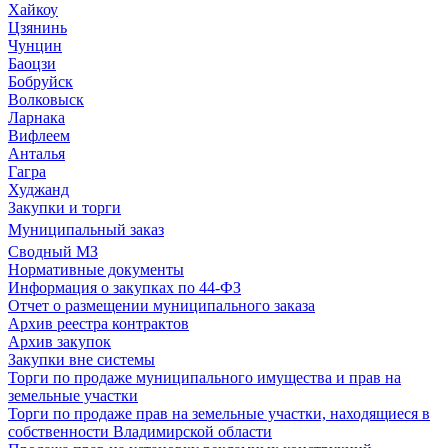
Хайкоу
Цзянинь
Чунцин
Баоцзи
Бобруйск
Волковыск
Ларнака
Вифлеем
Анталья
Гагра
Худжанд
Закупки и торги
Муниципальный заказ
Сводный МЗ
Нормативные документы
Информация о закупках по 44-ФЗ
Отчет о размещении муниципального заказа
Архив реестра контрактов
Архив закупок
Закупки вне системы
Торги по продаже муниципального имущества и прав на
земельные участки
Торги по продаже прав на земельные участки, находящиеся в
собственности Владимирской области