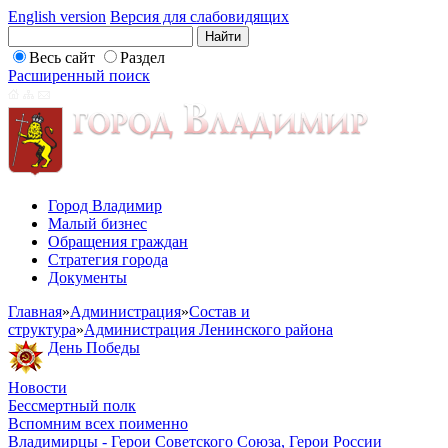
English version
Версия для слабовидящих
Весь сайт
Раздел
Расширенный поиск
Город Владимир
Малый бизнес
Обращения граждан
Стратегия города
Документы
Главная
»
Администрация
»
Состав и
структура
»
Администрация Ленинского района
День Победы
Новости
Бессмертный полк
Вспомним всех поименно
Владимирцы - Герои Советского Союза, Герои России