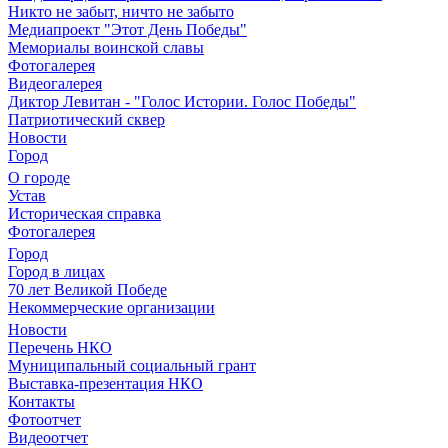
Никто не забыт, ничто не забыто
Медиапроект "Этот День Победы"
Мемориалы воинской славы
Фотогалерея
Видеогалерея
Диктор Левитан - "Голос Истории. Голос Победы"
Патриотический сквер
Новости
Город
О городе
Устав
Историческая справка
Фотогалерея
Город
Город в лицах
70 лет Великой Победе
Некоммерческие организации
Новости
Перечень НКО
Муниципальный социальный грант
Выставка-презентация НКО
Контакты
Фотоотчет
Видеоотчет