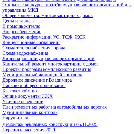
Открытые конкурсы по отбору управляющих организаций для
управления МКД
Общее количество многоквартирных домов
Цены и тарифы
В помощь жителю
Энергосбережение
Раскрытие информации УО, ТСЖ, ЖСК
Концессионные соглашения
Схема теплоснабжения города
Схема водоснабжения
Лицензирование управляющих организаций
Капитальный ремонт многоквартирных домов
Проекты программ комплексного развития
Муниципальный жилищный контроль
Дорожное движение г.Владимира
Парковки общего пользования
Благоустройство
Общие документы ЖКХ
Уличное освещение
План ремонтных работ на автомобильных дорогах
Муниципальный контроль
Нарушители
Демонтаж рекламных конструкций 05.11.2025
Перепись населения 2020