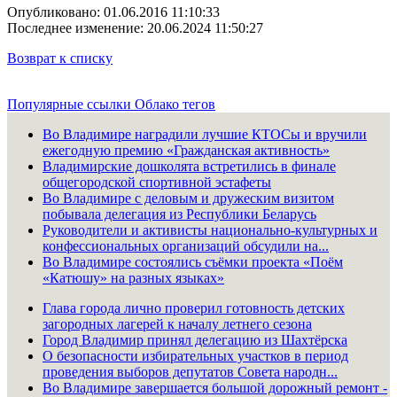
Опубликовано: 01.06.2016 11:10:33
Последнее изменение: 20.06.2024 11:50:27
Возврат к списку
Популярные ссылки
Облако тегов
Во Владимире наградили лучшие КТОСы и вручили
ежегодную премию «Гражданская активность»
Владимирские дошколята встретились в финале
общегородской спортивной эстафеты
Во Владимире с деловым и дружеским визитом
побывала делегация из Республики Беларусь
Руководители и активисты национально-культурных и
конфессиональных организаций обсудили на...
Во Владимире состоялись съёмки проекта «Поём
«Катюшу» на разных языках»
Глава города лично проверил готовность детских
загородных лагерей к началу летнего сезона
Город Владимир принял делегацию из Шахтёрска
О безопасности избирательных участков в период
проведения выборов депутатов Совета народн...
Во Владимире завершается большой дорожный ремонт -